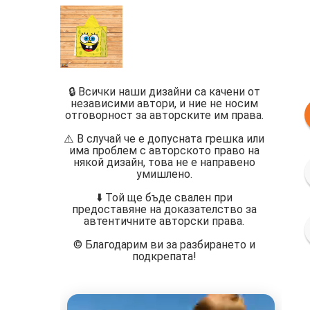
🔒 Всички наши дизайни са качени от
независими автори, и ние не носим
отговорност за авторските им права.
⚠️ В случай че е допусната грешка или
има проблем с авторското право на
някой дизайн, това не е направено
умишлено.
⬇️ Той ще бъде свален при
предоставяне на доказателство за
автентичните авторски права.
©️ Благодарим ви за разбирането и
подкрепата!