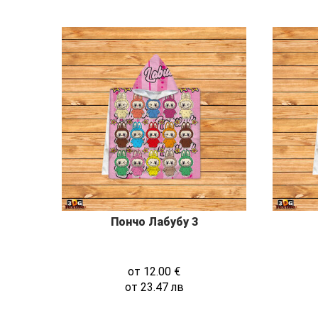
Пончо Лабубу 3
от
12.00
€
от
23.47
лв