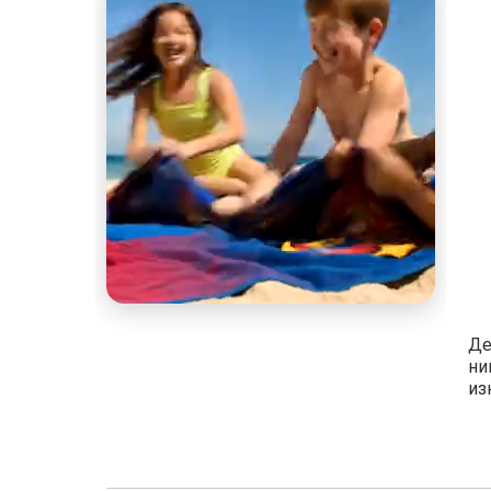
Де
ни
из