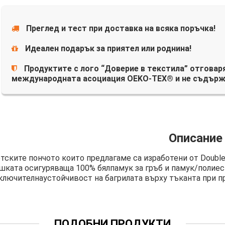
Преглед и тест при доставка на всяка поръчка!
Идеален подарък за приятел или роднина!
Продуктите с лого “Доверие в текстила” отговаря
международната асоциация OEKO-TEX® и не съдърж
Описание
тските пончото които предлагаме са изработени от Double
шката осигуряваща 100% бялпамук за гръб и памук/полиес
ключителнаустойчивост на багрилата върху тъканта при пр
ПОДОБНИ ПРОДУКТИ