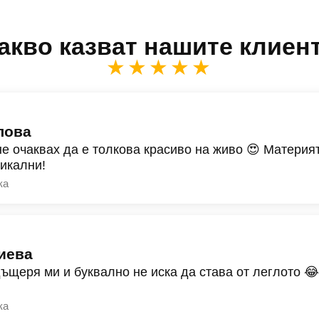
акво казват нашите клиен
★★★★★
лова
не очаквах да е толкова красиво на живо 😍 Материят
никални!
ка
иева
дъщеря ми и буквално не иска да става от леглото 
ка