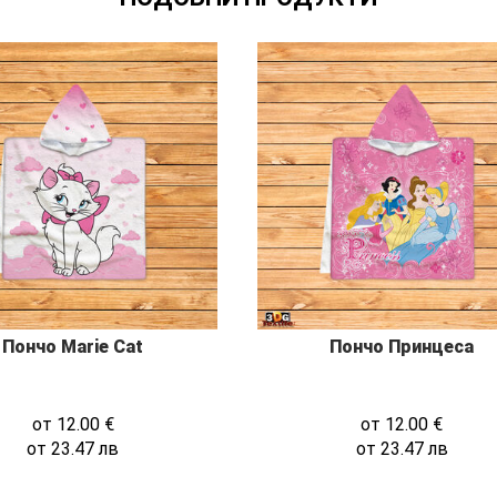
Пончо Marie Cat
Пончо Принцеса
от
12.00
€
от
12.00
€
от
23.47
лв
от
23.47
лв