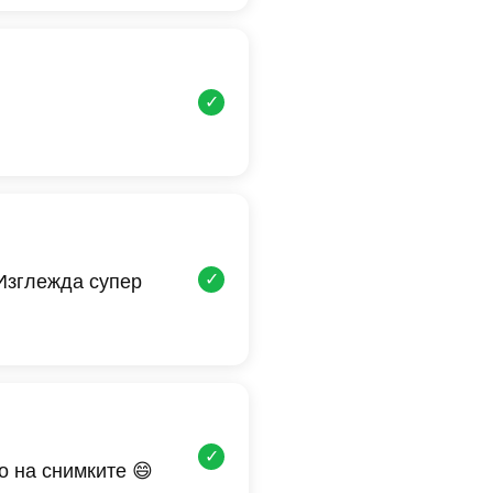
✓
✓
 Изглежда супер
✓
о на снимките 😄