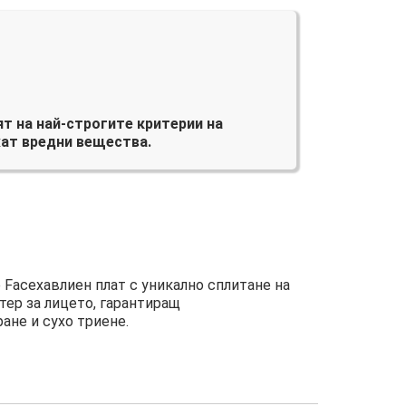
т на най-строгите критерии на
ат вредни вещества.
 Faceхавлиен плат с уникално сплитане на
тер за лицето, гарантиращ
ане и сухо триене.