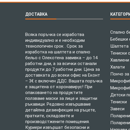
ДОСТАВКА
КАТЕГОР
Спално б
Всяка поръчка се изработва
Бебешки 
индивидуално и е необходим
технологичен срок . Срок за
Шалтета
изработка на шалтета и спално
Тениски 
бельо с Олекотена завивка – до 14
Хавлиени
работни дни, а за всички останали
Халати
продукти до 7 работни дни. Цена за
Пончо за
доставката до всеки офис на Еконт
– 3€ с включен ДДС. Вашата поръчка
Микрофиб
е защитена от коронавирус! При
Микрофиб
опаковането на продуктите
Детски п
ползваме маски за лице и защитни
Тениски
ръкавици. Редовно извършваме
Завеси
детайлна дезинфекция на ръцете,
пратките, складовете и
Поларени
производстжените помещения.
Поларени
Куриери извършат безопасни и
Направи 