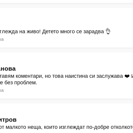
зглежда на живо! Детето много се зарадва 👌
ка
анова
тавям коментари, но това наистина си заслужава ❤️
ре без проблем.
ка
итров
от малкото неща, които изглеждат по-добре отколкот