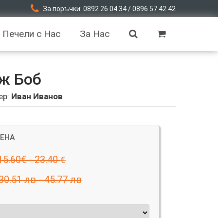
За поръчки: 0892 26 04 34 / 0896 57 42 42
Печели с Нас
За Нас
ж Боб
ер:
Иван Иванов
ЦЕНА
15.60€ - 23.40
€
30.51 лв - 45.77 лв