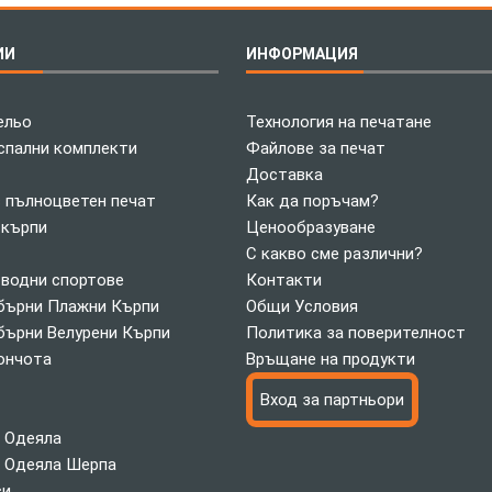
ИИ
ИНФОРМАЦИЯ
ельо
Технология на печатане
спални комплекти
Файлове за печат
Доставка
с пълноцветен печат
Как да поръчам?
 кърпи
Ценообразуване
С какво сме различни?
 водни спортове
Контакти
ърни Плажни Кърпи
Общи Условия
ърни Велурени Кърпи
Политика за поверителност
ончота
Връщане на продукти
Вход за партньори
 Одеяла
 Одеяла Шерпа
си