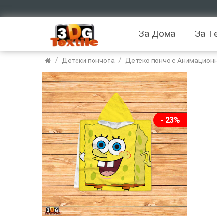
За Дома
За Т
/
/
Детски пончота
Детско пончо с Анимационн
- 23%