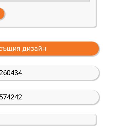
 същия дизайн
260434
574242