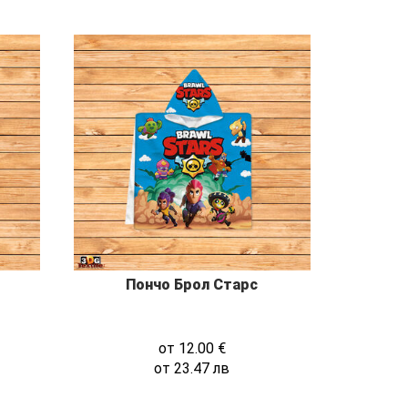
Пончо Брол Старс
от
12.00
€
от
23.47
лв