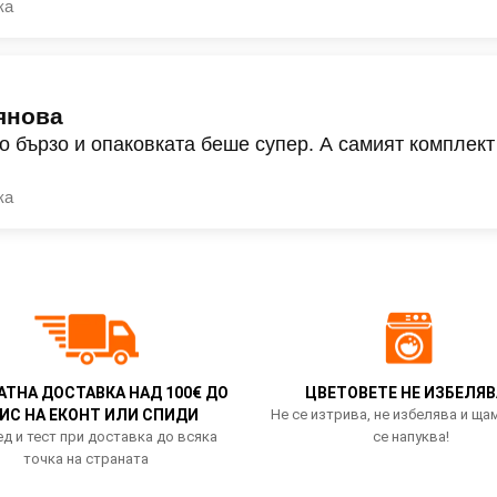
ка
янова
о бързо и опаковката беше супер. А самият комплект
ка
АТНА ДОСТАВКА НАД 100€ ДО
ЦВЕТОВЕТЕ НЕ ИЗБЕЛЯВ
ИС НА ЕКОНТ ИЛИ СПИДИ
Не се изтрива, не избелява и ща
д и тест при доставка до всяка
се напуква!
точка на страната