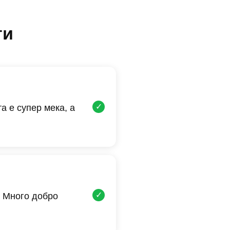
ти
✓
а е супер мека, а
✓
 Много добро