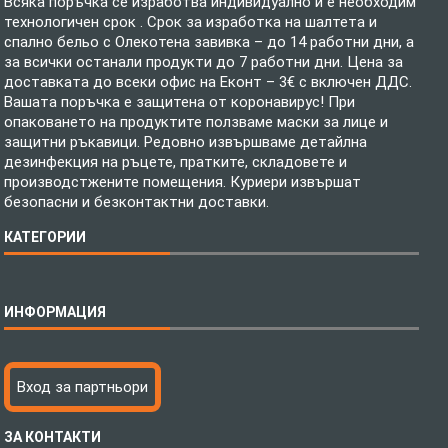
Всяка поръчка се изработва индивидуално и е необходим
технологичен срок . Срок за изработка на шалтета и
спално бельо с Олекотена завивка – до 14 работни дни, а
за всички останали продукти до 7 работни дни. Цена за
доставката до всеки офис на Еконт – 3€ с включен ДДС.
Вашата поръчка е защитена от коронавирус! При
опаковането на продуктите ползваме маски за лице и
защитни ръкавици. Редовно извършваме детайлна
дезинфекция на ръцете, пратките, складовете и
производстжените помещения. Куриери извършат
безопасни и безконтактни доставки.
КАТЕГОРИИ
Спално бельо
ИНФОРМАЦИЯ
Бебешки спални комплекти
Шалтета
Тениски с пълноцветен печат
Технология на печатане
Вход за партньори
Хавлиени кърпи
Файлове за печат
Халати
Доставка
ЗА КОНТАКТИ
Пончо за водни спортове
Как да поръчам?