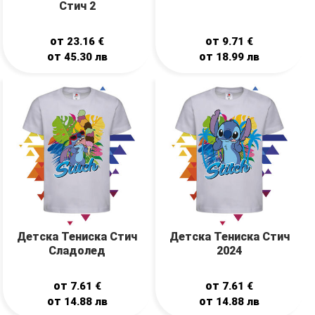
Стич 2
от
от
23.16
€
9.71
€
от
от
45.30
лв
18.99
лв
Детска Тениска Стич
Детска Тениска Стич
Сладолед
2024
от
от
7.61
€
7.61
€
от
от
14.88
лв
14.88
лв