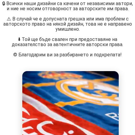
🔒 Всички наши дизайни са качени от независими автори,
и ние не носим отговорност за авторските им права.
⚠️ В случай че е допусната грешка или има проблем с
авторското право на някой дизайн, това не е направено
умишлено.
⬇️ Той ще бъде свален при предоставяне на
доказателство за автентичните авторски права.
©️ Благодарим ви за разбирането и подкрепата!