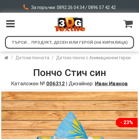
За поръчки: 0892 26 04 34 / 0896 57 42 42
/
/
Детски пончота
Детско пончо с Анимационни герои
Пончо Стич син
Каталожен №
006312
| Дизайнер:
Иван Иванов
- 23%