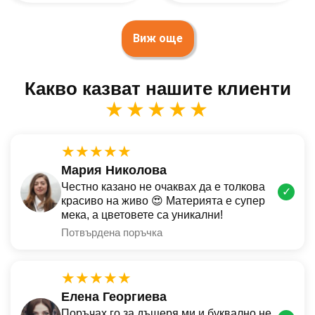
Виж още
Какво казват нашите клиенти
★★★★★
★★★★★
Мария Николова
Честно казано не очаквах да е толкова
✓
красиво на живо 😍 Материята е супер
мека, а цветовете са уникални!
Потвърдена поръчка
★★★★★
Елена Георгиева
Поръчах го за дъщеря ми и буквално не