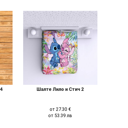
24
Шалте Лило и Стич 2
от
27.30
€
от
53.39
лв