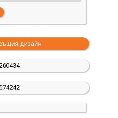
 същия дизайн
260434
574242