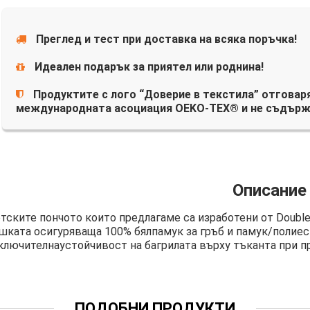
Преглед и тест при доставка на всяка поръчка!
Идеален подарък за приятел или роднина!
Продуктите с лого “Доверие в текстила” отговаря
международната асоциация OEKO-TEX® и не съдърж
Описание
тските пончото които предлагаме са изработени от Double
шката осигуряваща 100% бялпамук за гръб и памук/полиес
ключителнаустойчивост на багрилата върху тъканта при пр
ПОДОБНИ ПРОДУКТИ