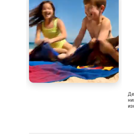
Де
ни
из