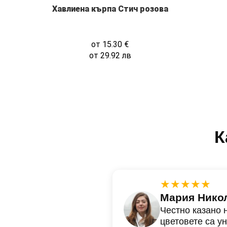
Хавлиена кърпа Стич розова
от
15.30
€
от
29.92
лв
К
★★★★★
Мария Нико
Честно казано 
цветовете са у