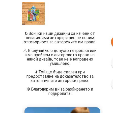
🔒 Всички наши дизайни са качени от
независими автори, и ние не носим
отговорност за авторските им права.
⚠️ В случай че е допусната грешка или
има проблем с авторското право на
някой дизайн, това не е направено
умишлено.
⬇️ Той ще бъде свален при
предоставяне на доказателство за
автентичните авторски права.
©️ Благодарим ви за разбирането и
подкрепата!