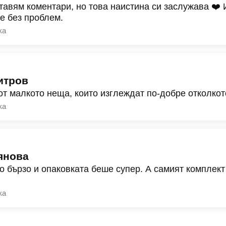
тавям коментари, но това наистина си заслужава ❤️
ре без проблем.
ка
итров
от малкото неща, които изглеждат по-добре отколкот
ка
янова
о бързо и опаковката беше супер. А самият комплект
ка