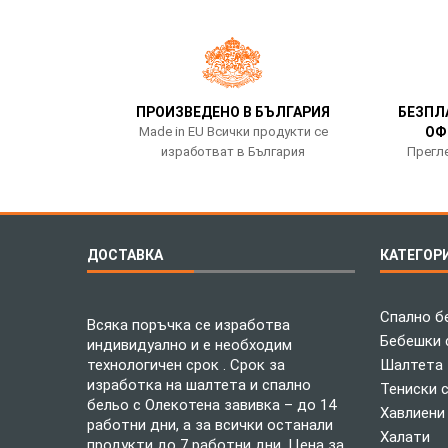
ПРОИЗВЕДЕНО В БЪЛГАРИЯ
БЕЗПЛ
Made in EU Всички продукти се
ОФ
изработват в България
Прегле
ДОСТАВКА
КАТЕГОР
Спално б
Всяка поръчка се изработва
Бебешки 
индивидуално и е необходим
технологичен срок . Срок за
Шалтета
изработка на шалтета и спално
Тениски 
бельо с Олекотена завивка – до 14
Хавлиени
работни дни, а за всички останали
Халати
продукти до 7 работни дни. Цена за