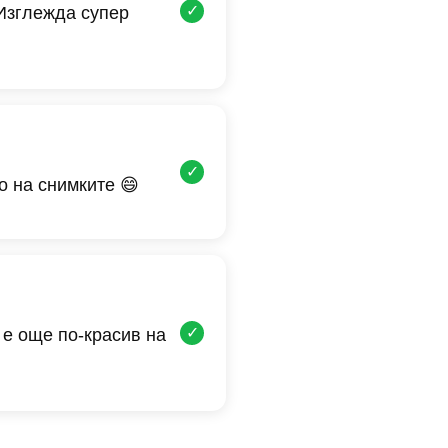
✓
 Изглежда супер
✓
о на снимките 😄
✓
 е още по-красив на