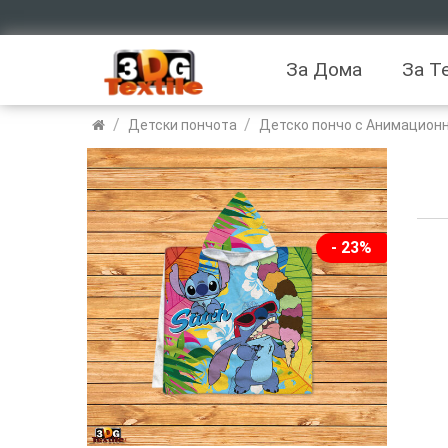
За Дома
За Т
/
/
Детски пончота
Детско пончо с Анимационн
- 23%