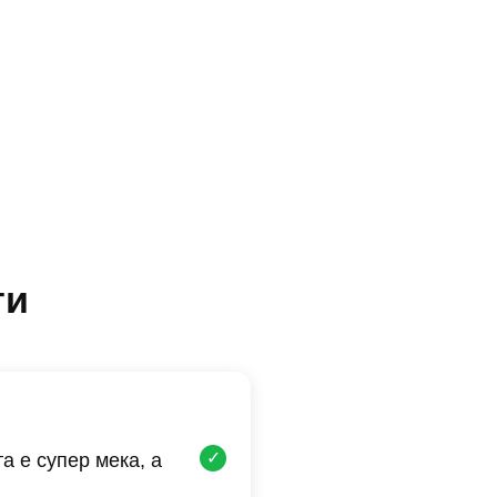
ти
✓
а е супер мека, а