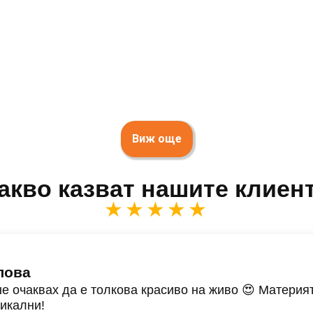
Виж още
акво казват нашите клиен
★★★★★
лова
не очаквах да е толкова красиво на живо 😍 Материят
никални!