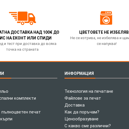
АТНА ДОСТАВКА НАД 100€ ДО
ЦВЕТОВЕТЕ НЕ ИЗБЕЛЯВ
ИС НА ЕКОНТ ИЛИ СПИДИ
Не се изтрива, не избелява и ща
д и тест при доставка до всяка
се напуква!
точка на страната
ИИ
ИНФОРМАЦИЯ
ельо
Технология на печатане
спални комплекти
Файлове за печат
Доставка
с пълноцветен печат
Как да поръчам?
 кърпи
Ценообразуване
С какво сме различни?