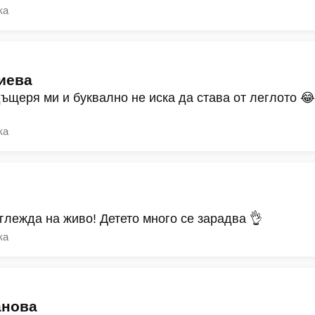
ка
иева
дъщеря ми и буквално не иска да става от леглото 
ка
зглежда на живо! Детето много се зарадва 👌
ка
анова