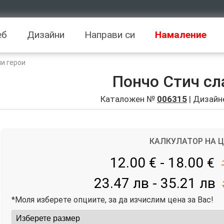
еб
Дизайни
Направи си
Намаление
и герои
Пончо Стич с
Каталожен №
006315
| Дизайн
КАЛКУЛАТОР НА 
12.00 € - 18.00
€
23.47 лв - 35.21 лв
*Моля изберете опциите, за да изчислим цена за Вас!