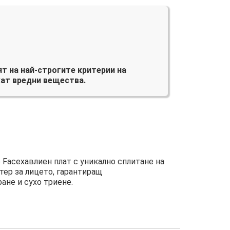
т на най-строгите критерии на
ат вредни вещества.
 Faceхавлиен плат с уникално сплитане на
тер за лицето, гарантиращ
ане и сухо триене.