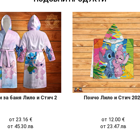
 за баня Лило и Стич 2
Пончо Лило и Стич 20
от
23.16
€
от
12.00
€
от
45.30
лв
от
23.47
лв