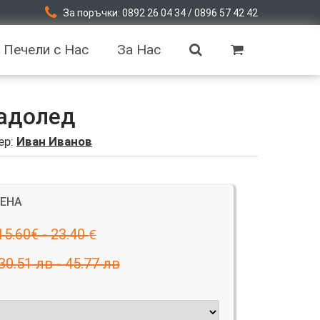
За поръчки: 0892 26 04 34 / 0896 57 42 42
Печели с Нас
За Нас
ладолед
ер:
Иван Иванов
ЦЕНА
15.60€ - 23.40
€
30.51 лв - 45.77 лв