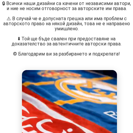
🔒 Всички наши дизайни са качени от независими автори,
и ние не носим отговорност за авторските им права.
⚠️ В случай че е допусната грешка или има проблем с
авторското право на някой дизайн, това не е направено
умишлено.
⬇️ Той ще бъде свален при предоставяне на
доказателство за автентичните авторски права.
©️ Благодарим ви за разбирането и подкрепата!