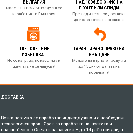
БЪЛГАРИЯ
НАД 100€ ДО ОФИС НА
Made in EU Всички продукти се
ЕКОНТ ИЛИ СПИДИ
изработват в България
Преглед и тест при доставка
до всяка точка на страната
ЦВЕТОВЕТЕ НЕ
ГАРАНТИРАНО ПРАВО НА
ИЗБЕЛЯВАТ
ВРЪЩАНЕ
Не се изтрива, не избелява и
Можете да върнете продукта
щампата не се напуква!
до 15 дни от датата на
поръчката!
ДОСТАВКА
Всяка поръчка се изработва индивидуално и е необходим
технологичен срок . Срок за изработка на шалтета и
спално бельо с Олекотена завивка – до 14 работни дни, а