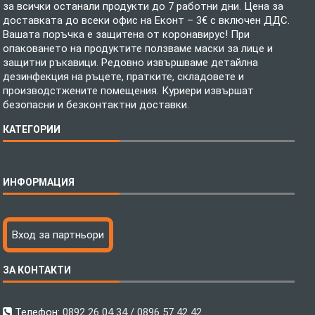
за всички останали продукти до 7 работни дни. Цена за
доставката до всеки офис на Еконт – 3€ с включен ДДС.
Вашата поръчка е защитена от коронавирус! При
опаковането на продуктите ползваме маски за лице и
защитни ръкавици. Редовно извършваме детайлна
дезинфекция на ръцете, пратките, складовете и
производстжените помещения. Куриери извършат
безопасни и безконтактни доставки.
КАТЕГОРИИ
Спално бельо
ИНФОРМАЦИЯ
Бебешки спални комплекти
Шалтета
Тениски с пълноцветен печат
Технология на печатане
Вход за партньори
Хавлиени кърпи
Файлове за печат
Халати
Доставка
ЗА КОНТАКТИ
Пончо за водни спортове
Как да поръчам?
Микрофибърни Плажни Кърпи
Ценообразуване
Микрофибърни Велурени Кърпи
С какво сме различни?
Телефон:
0892 26 04 34 / 0896 57 42 42