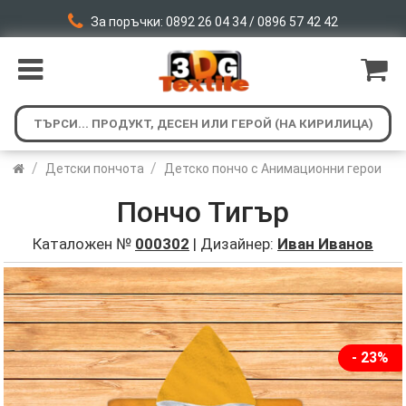
За поръчки: 0892 26 04 34 / 0896 57 42 42
/
/
Детски пончота
Детско пончо с Анимационни герои
Пончо Тигър
Каталожен №
000302
| Дизайнер:
Иван Иванов
- 23%