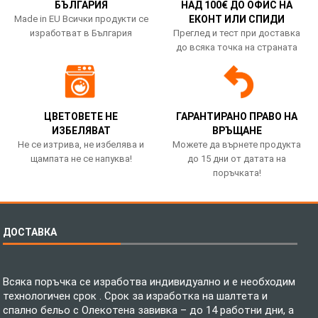
БЪЛГАРИЯ
НАД 100€ ДО ОФИС НА
Made in EU Всички продукти се
ЕКОНТ ИЛИ СПИДИ
изработват в България
Преглед и тест при доставка
до всяка точка на страната
ЦВЕТОВЕТЕ НЕ
ГАРАНТИРАНО ПРАВО НА
ИЗБЕЛЯВАТ
ВРЪЩАНЕ
Не се изтрива, не избелява и
Можете да върнете продукта
щампата не се напуква!
до 15 дни от датата на
поръчката!
ДОСТАВКА
Всяка поръчка се изработва индивидуално и е необходим
технологичен срок . Срок за изработка на шалтета и
спално бельо с Олекотена завивка – до 14 работни дни, а