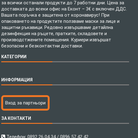
за всички останали продукти до 7 работни дни. Цена за
доставката до всеки офис на Еконт – 3€ с включен ДДС.
Вашата поръчка е защитена от коронавирус! При
опаковането на продуктите ползваме маски за лице и
защитни ръкавици. Редовно извършваме детайлна
дезинфекция на ръцете, пратките, складовете и
производстжените помещения. Куриери извършат
безопасни и безконтактни доставки.
КАТЕГОРИИ
Спално бельо
ИНФОРМАЦИЯ
Бебешки спални комплекти
Шалтета
Тениски с пълноцветен печат
Технология на печатане
Вход за партньори
Хавлиени кърпи
Файлове за печат
Халати
Доставка
ЗА КОНТАКТИ
Пончо за водни спортове
Как да поръчам?
Микрофибърни Плажни Кърпи
Ценообразуване
Микрофибърни Велурени Кърпи
С какво сме различни?
Телефон:
0892 26 04 34 / 0896 57 42 42