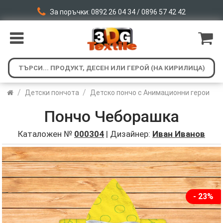
За поръчки: 0892 26 04 34 / 0896 57 42 42
/
/
Детски пончота
Детско пончо с Анимационни герои
Пончо Чеборашка
Каталожен №
000304
| Дизайнер:
Иван Иванов
- 23%