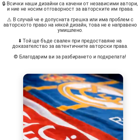
🔒 Всички наши дизайни са качени от независими автори,
и ние не носим отговорност за авторските им права.
⚠️ В случай че е допусната грешка или има проблем с
авторското право на някой дизайн, това не е направено
умишлено.
⬇️ Той ще бъде свален при предоставяне на
доказателство за автентичните авторски права.
©️ Благодарим ви за разбирането и подкрепата!