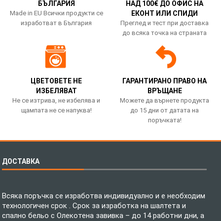
БЪЛГАРИЯ
НАД 100€ ДО ОФИС НА
Made in EU Всички продукти се
ЕКОНТ ИЛИ СПИДИ
изработват в България
Преглед и тест при доставка
до всяка точка на страната
ЦВЕТОВЕТЕ НЕ
ГАРАНТИРАНО ПРАВО НА
ИЗБЕЛЯВАТ
ВРЪЩАНЕ
Не се изтрива, не избелява и
Можете да върнете продукта
щампата не се напуква!
до 15 дни от датата на
поръчката!
ДОСТАВКА
Всяка поръчка се изработва индивидуално и е необходим
технологичен срок . Срок за изработка на шалтета и
спално бельо с Олекотена завивка – до 14 работни дни, а