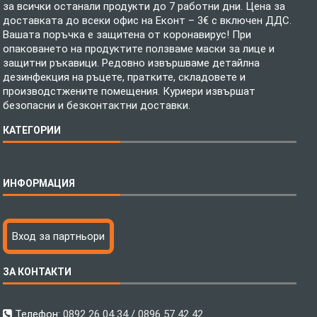
за всички останали продукти до 7 работни дни. Цена за
доставката до всеки офис на Еконт – 3€ с включен ДДС.
Вашата поръчка е защитена от коронавирус! При
опаковането на продуктите ползваме маски за лице и
защитни ръкавици. Редовно извършваме детайлна
дезинфекция на ръцете, пратките, складовете и
производстжените помещения. Куриери извършат
безопасни и безконтактни доставки.
КАТЕГОРИИ
Спално бельо
ИНФОРМАЦИЯ
Бебешки спални комплекти
Шалтета
Тениски с пълноцветен печат
Технология на печатане
Вход за партньори
Хавлиени кърпи
Файлове за печат
Халати
Доставка
ЗА КОНТАКТИ
Пончо за водни спортове
Как да поръчам?
Микрофибърни Плажни Кърпи
Ценообразуване
Микрофибърни Велурени Кърпи
С какво сме различни?
Телефон:
0892 26 04 34 / 0896 57 42 42