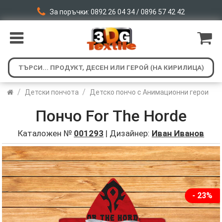
За поръчки: 0892 26 04 34 / 0896 57 42 42
/
/
Детски пончота
Детско пончо с Анимационни герои
Пончо For The Horde
Каталожен №
001293
| Дизайнер:
Иван Иванов
- 23%