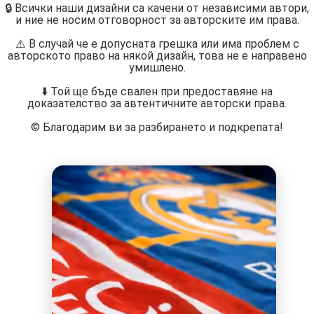
🔒 Всички наши дизайни са качени от независими автори,
и ние не носим отговорност за авторските им права.
⚠️ В случай че е допусната грешка или има проблем с
авторското право на някой дизайн, това не е направено
умишлено.
⬇️ Той ще бъде свален при предоставяне на
доказателство за автентичните авторски права.
©️ Благодарим ви за разбирането и подкрепата!