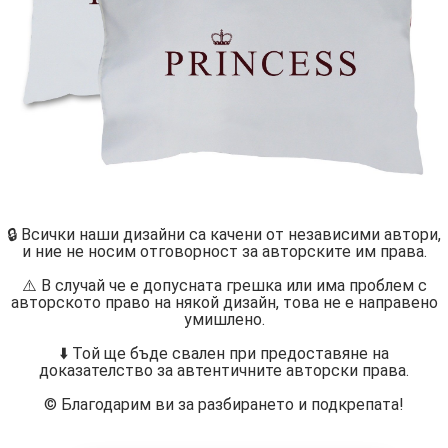
🔒 Всички наши дизайни са качени от независими автори,
и ние не носим отговорност за авторските им права.
⚠️ В случай че е допусната грешка или има проблем с
авторското право на някой дизайн, това не е направено
умишлено.
⬇️ Той ще бъде свален при предоставяне на
доказателство за автентичните авторски права.
©️ Благодарим ви за разбирането и подкрепата!