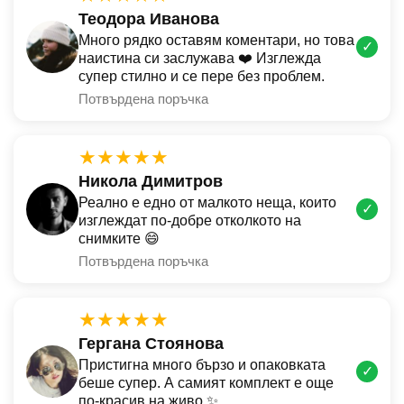
Теодора Иванова
Много рядко оставям коментари, но това
✓
наистина си заслужава ❤️ Изглежда
супер стилно и се пере без проблем.
Потвърдена поръчка
★★★★★
Никола Димитров
Реално е едно от малкото неща, които
✓
изглеждат по-добре отколкото на
снимките 😄
Потвърдена поръчка
★★★★★
Гергана Стоянова
Пристигна много бързо и опаковката
✓
беше супер. А самият комплект е още
по-красив на живо ✨