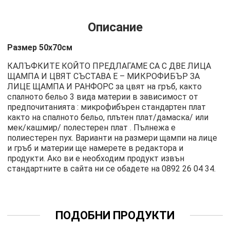
Описание
Размер 50х70см
КАЛЪФКИТЕ КОЙТО ПРЕДЛАГАМЕ СА С ДВЕ ЛИЦА
ЩАМПА И ЦВЯТ СЪСТАВА Е – МИКРОФИБЪР ЗА
ЛИЦЕ ЩАМПА И РАНФОРС за цвят на гръб, както
спалното бельо 3 вида материи в зависимост от
предпочитанията : микрофибърен стандартен плат
както на спалното бельо, плътен плат/дамаска/ или
мек/кашмир/ полестерен плат . Пълнежа е
полиестерен пух. Варианти на размери щампи на лице
и гръб и материи ще намерете в редактора и
продукти. Ако ви е необходим продукт извън
стандартните в сайта ни се обадете на
0892 26 04 34
.
ПОДОБНИ ПРОДУКТИ