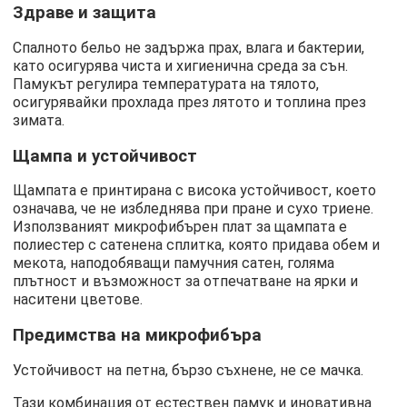
Здраве и защита
Спалното бельо не задържа прах, влага и бактерии,
като осигурява чиста и хигиенична среда за сън.
Памукът регулира температурата на тялото,
осигурявайки прохлада през лятото и топлина през
зимата.
Щампа и устойчивост
Щампата е принтирана с висока устойчивост, което
означава, че не избледнява при пране и сухо триене.
Използваният микрофибърен плат за щампата е
полиестер с сатенена сплитка, която придава обем и
мекота, наподобяващи памучния сатен, голяма
плътност и възможност за отпечатване на ярки и
наситени цветове.
Предимства на микрофибъра
Устойчивост на петна, бързо съхнене, не се мачка.
Тази комбинация от естествен памук и иновативна