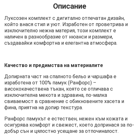
Описание
Луксозен комплект с дигитално отпечатан дизайн,
който внася стил и уют. Изработен от проветрива и
изключително нежна материя, този комплект е
наличен в разнообразие от нюанси и размери,
създавайки комфортна и елегантна атмосфера.
Качество и предимства на материалите
Допирната част на спалното бельо и чаршафа е
изработена от 100% памук (Ранфорс) –
висококачествена тъкан, която се отличава с
изключителна мекота и здравина, по-малка
свиваемост в сравнение с обикновените хасета и
фина, приятна на допир текстура.
Ранфорс памукът е естествен, нежен към кожата и
осигурява комфорт и свежест, което допринася за по-
добър сън и цялостно усещане за отпочиналост.