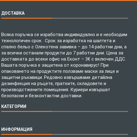
ДОСТАВКА
Всяка поръчка се изработва индивидуално и е необходим
технологичен срок . Срок за изработка на шалтета и
спално бельо с Олекотена завивка – до 14 работни дни, а
за всички останали продукти до 7 работни дни. Цена за
доставката до всеки офис на Еконт – 3€ с включен ДДС.
Вашата поръчка е защитена от коронавирус! При
опаковането на продуктите ползваме маски за лице и
защитни ръкавици. Редовно извършваме детайлна
дезинфекция на ръцете, пратките, складовете и
производстжените помещения. Куриери извършат
безопасни и безконтактни доставки.
КАТЕГОРИИ
Спално бельо
ИНФОРМАЦИЯ
Бебешки спални комплекти