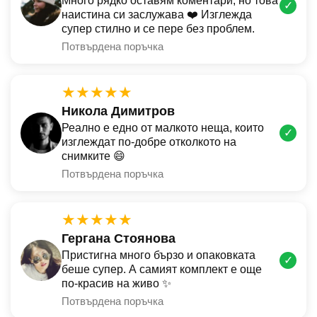
Много рядко оставям коментари, но това
✓
наистина си заслужава ❤️ Изглежда
супер стилно и се пере без проблем.
Потвърдена поръчка
★★★★★
Никола Димитров
Реално е едно от малкото неща, които
✓
изглеждат по-добре отколкото на
снимките 😄
Потвърдена поръчка
★★★★★
Гергана Стоянова
Пристигна много бързо и опаковката
✓
беше супер. А самият комплект е още
по-красив на живо ✨
Потвърдена поръчка