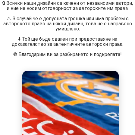
🔒 Всички наши дизайни са качени от независими автори,
и ние не носим отговорност за авторските им права.
⚠️ В случай че е допусната грешка или има проблем с
авторското право на някой дизайн, това не е направено
умишлено.
⬇️ Той ще бъде свален при предоставяне на
доказателство за автентичните авторски права.
©️ Благодарим ви за разбирането и подкрепата!