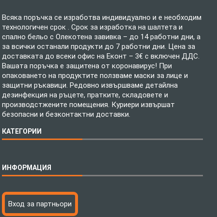
Всяка поръчка се изработва индивидуално и е необходим
технологичен срок . Срок за изработка на шалтета и
спално бельо с Олекотена завивка – до 14 работни дни, а
за всички останали продукти до 7 работни дни. Цена за
доставката до всеки офис на Еконт – 3€ с включен ДДС.
Вашата поръчка е защитена от коронавирус! При
опаковането на продуктите ползваме маски за лице и
защитни ръкавици. Редовно извършваме детайлна
дезинфекция на ръцете, пратките, складовете и
производстжените помещения. Куриери извършат
безопасни и безконтактни доставки.
КАТЕГОРИИ
Спално бельо
ИНФОРМАЦИЯ
Бебешки спални комплекти
Шалтета
Тениски с пълноцветен печат
Технология на печатане
Вход за партньори
Хавлиени кърпи
Файлове за печат