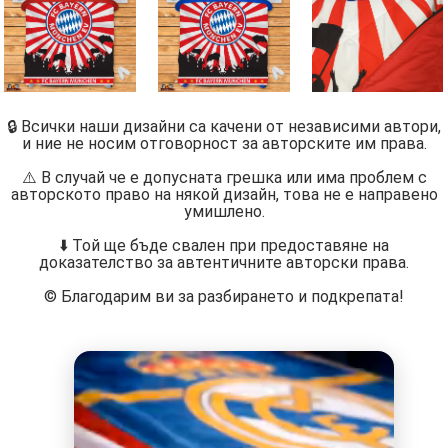
🔒 Всички наши дизайни са качени от независими автори,
и ние не носим отговорност за авторските им права.
⚠️ В случай че е допусната грешка или има проблем с
авторското право на някой дизайн, това не е направено
умишлено.
⬇️ Той ще бъде свален при предоставяне на
доказателство за автентичните авторски права.
©️ Благодарим ви за разбирането и подкрепата!