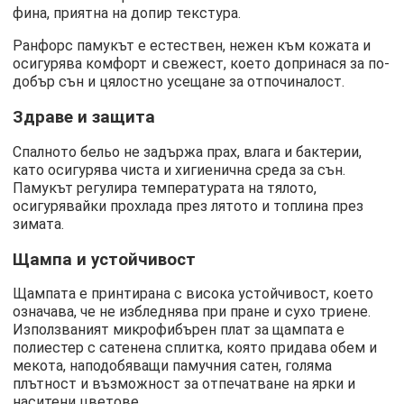
фина, приятна на допир текстура.
Ранфорс памукът е естествен, нежен към кожата и
осигурява комфорт и свежест, което допринася за по-
добър сън и цялостно усещане за отпочиналост.
Здраве и защита
Спалното бельо не задържа прах, влага и бактерии,
като осигурява чиста и хигиенична среда за сън.
Памукът регулира температурата на тялото,
осигурявайки прохлада през лятото и топлина през
зимата.
Щампа и устойчивост
Щампата е принтирана с висока устойчивост, което
означава, че не избледнява при пране и сухо триене.
Използваният микрофибърен плат за щампата е
полиестер с сатенена сплитка, която придава обем и
мекота, наподобяващи памучния сатен, голяма
плътност и възможност за отпечатване на ярки и
наситени цветове.