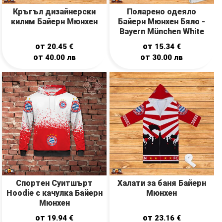
Кръгъл дизайнерски
Поларено одеяло
килим Байерн Мюнхен
Байерн Мюнхен Бяло -
Bayern München White
от
от
20.45
€
15.34
€
от
от
40.00
лв
30.00
лв
Спортен Суитшърт
Халати за баня Байерн
Hoodie с качулка Байерн
Мюнхен
Мюнхен
от
от
19.94
€
23.16
€