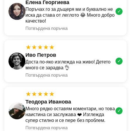
Елена Георгиева
Поръчах го за дъщеря ми и буквално не
✓
иска да става от леглото 😂 Много добро
качество!
Потвърдена поръчка
★★★★★
Иво Петров
✓
Доста по-яко изглежда на живо! Детето
много се зарадва 👌
Потвърдена поръчка
★★★★★
Теодора Иванова
Много рядко оставям коментари, но това
✓
наистина си заслужава ❤️ Изглежда
супер стилно и се пере без проблем.
Потвърдена поръчка