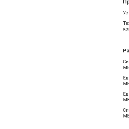
П
Ус
Та
ко
Р
Си
М
Ед
М
Ед
М
Сп
М