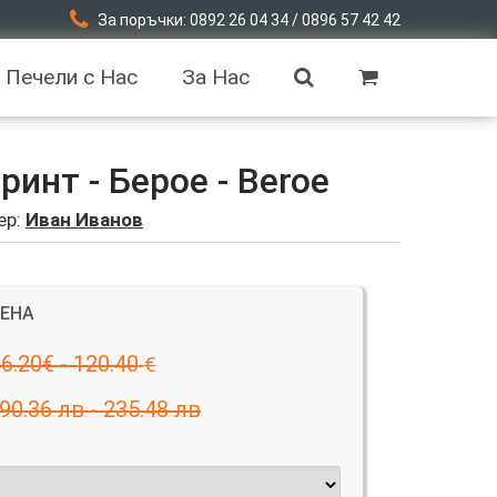
За поръчки: 0892 26 04 34 / 0896 57 42 42
Печели с Нас
За Нас
инт - Берое - Beroe
ер:
Иван Иванов
ЦЕНА
6.20€ - 120.40
€
90.36 лв - 235.48 лв