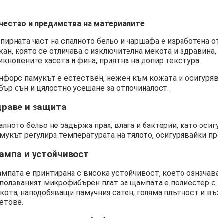
чество и предимства на материалите
пирната част на спалното бельо и чаршафа е изработена 
кан, която се отличава с изключителна мекота и здравина
икновените хасета и фина, приятна на допир текстура.
нфорс памукът е естествен, нежен към кожата и осигуряв
бър сън и цялостно усещане за отпочиналост.
драве и защита
алното бельо не задържа прах, влага и бактерии, като осиг
мукът регулира температурата на тялото, осигурявайки про
ампа и устойчивост
мпата е принтирана с висока устойчивост, което означава,
ползваният микрофибърен плат за щампата е полиестер с 
кота, наподобяващи памучния сатен, голяма плътност и въ
етове.