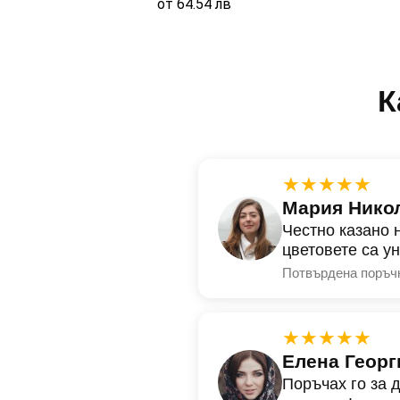
от
64.54
лв
К
★★★★★
Мария Нико
Честно казано 
цветовете са у
Потвърдена поръч
★★★★★
Елена Георг
Поръчах го за 