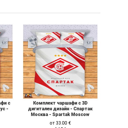
фи с
Комплект чаршафи с 3D
ус -
дигитален дизайн - Спартак
Москва - Spartak Moscow
от
33.00
€