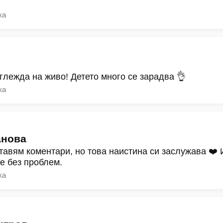
ка
зглежда на живо! Детето много се зарадва 👌
ка
анова
тавям коментари, но това наистина си заслужава ❤️
ре без проблем.
ка