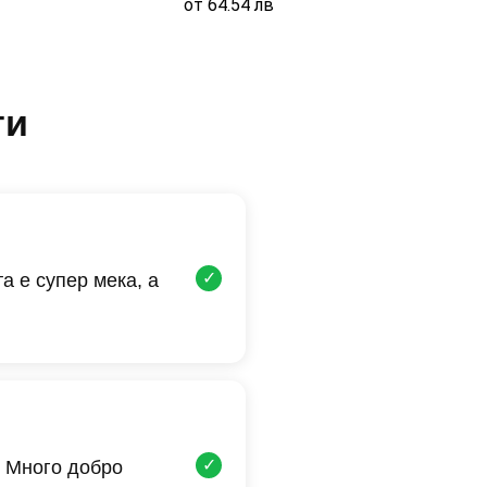
от
64.54
лв
ти
✓
а е супер мека, а
✓
 Много добро