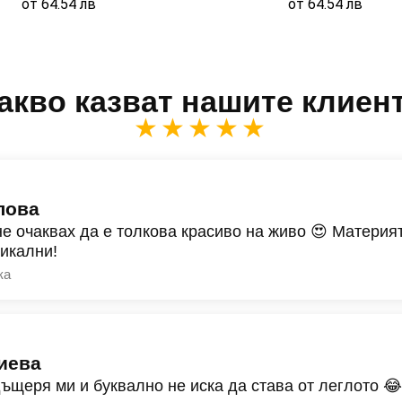
от
64.54
лв
от
64.54
лв
акво казват нашите клиен
★★★★★
лова
не очаквах да е толкова красиво на живо 😍 Материят
никални!
ка
иева
дъщеря ми и буквално не иска да става от леглото 