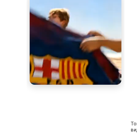
То
ви