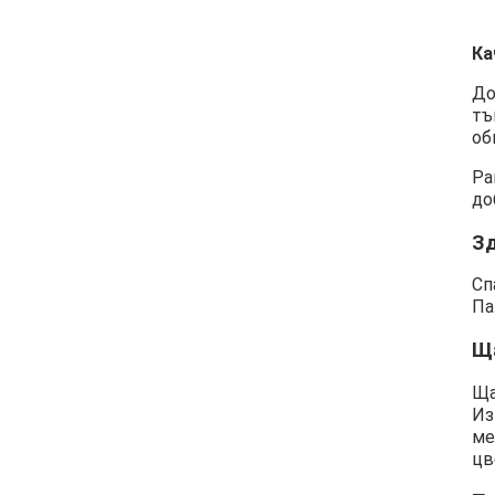
Ка
До
тъ
об
Ра
до
З
Сп
Па
Щ
Ща
Из
ме
цв