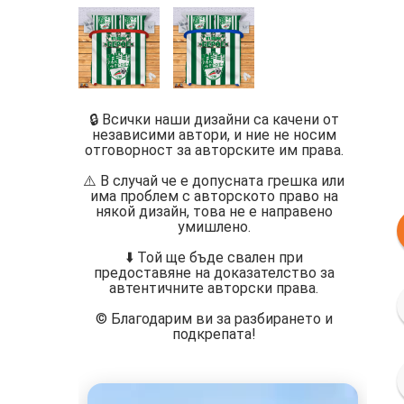
🔒 Всички наши дизайни са качени от
независими автори, и ние не носим
отговорност за авторските им права.
⚠️ В случай че е допусната грешка или
има проблем с авторското право на
някой дизайн, това не е направено
умишлено.
⬇️ Той ще бъде свален при
предоставяне на доказателство за
автентичните авторски права.
©️ Благодарим ви за разбирането и
подкрепата!