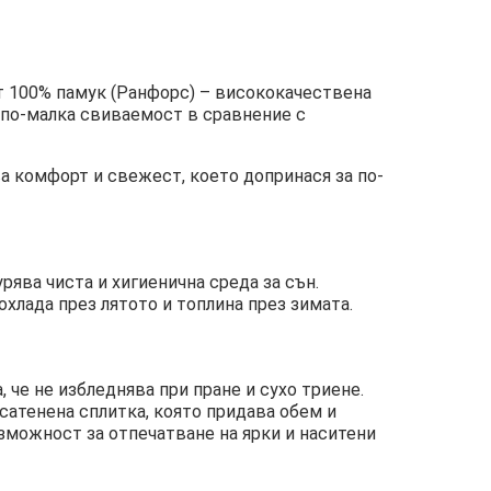
от 100% памук (Ранфорс) – висококачествена
, по-малка свиваемост в сравнение с
а комфорт и свежест, което допринася за по-
урява чиста и хигиенична среда за сън.
хлада през лятото и топлина през зимата.
 че не избледнява при пране и сухо триене.
сатенена сплитка, която придава обем и
зможност за отпечатване на ярки и наситени