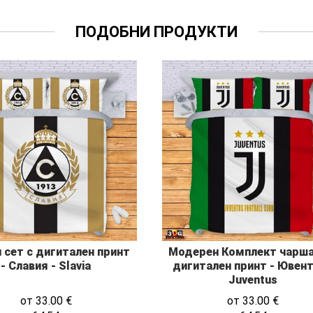
ПОДОБНИ ПРОДУКТИ
 сет с дигитален принт
Модерен Комплект чарша
- Славия - Slavia
дигитален принт - Ювент
Juventus
от
33.00
€
от
33.00
€