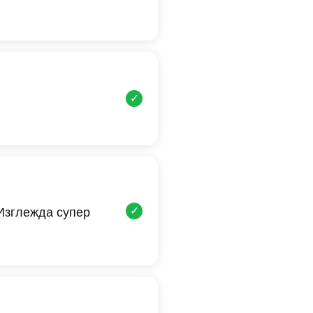
✓
✓
 Изглежда супер