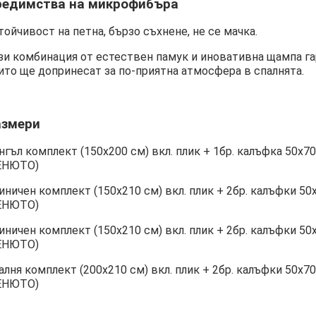
редимства на микрофибъра
тойчивост на петна, бързо съхнене, не се мачка.
зи комбинация от естествен памук и иновативна щампа га
ито ще допринесат за по-приятна атмосфера в спалнята.
азмери
нгъл комплект (150х200 см) вкл. плик + 1бр. калъфка 50
ЕНЮТО)
иничен комплект (150х210 см) вкл. плик + 2бр. калъфки
ЕНЮТО)
иничен комплект (150х210 см) вкл. плик + 2бр. калъфки
ЕНЮТО)
алня комплект (200х210 см) вкл. плик + 2бр. калъфки 50
ЕНЮТО)