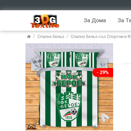
За Дома
За Т
/
/
Спално бельо
Спално бельо със Спортни и 
- 29%