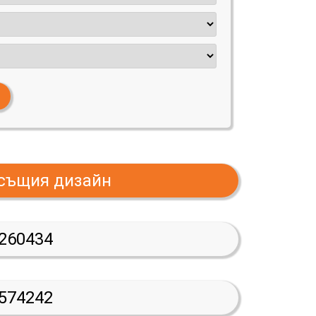
 същия дизайн
260434
574242