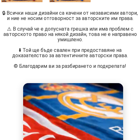
🔒 Всички наши дизайни са качени от независими автори,
и ние не носим отговорност за авторските им права.
⚠️ В случай че е допусната грешка или има проблем с
авторското право на някой дизайн, това не е направено
умишлено.
⬇️ Той ще бъде свален при предоставяне на
доказателство за автентичните авторски права.
©️ Благодарим ви за разбирането и подкрепата!