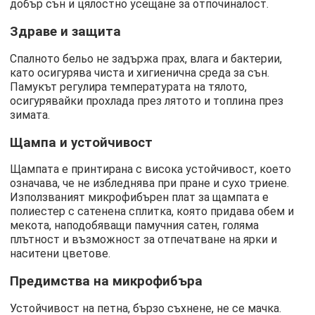
добър сън и цялостно усещане за отпочиналост.
Здраве и защита
Спалното бельо не задържа прах, влага и бактерии,
като осигурява чиста и хигиенична среда за сън.
Памукът регулира температурата на тялото,
осигурявайки прохлада през лятото и топлина през
зимата.
Щампа и устойчивост
Щампата е принтирана с висока устойчивост, което
означава, че не избледнява при пране и сухо триене.
Използваният микрофибърен плат за щампата е
полиестер с сатенена сплитка, която придава обем и
мекота, наподобяващи памучния сатен, голяма
плътност и възможност за отпечатване на ярки и
наситени цветове.
Предимства на микрофибъра
Устойчивост на петна, бързо съхнене, не се мачка.