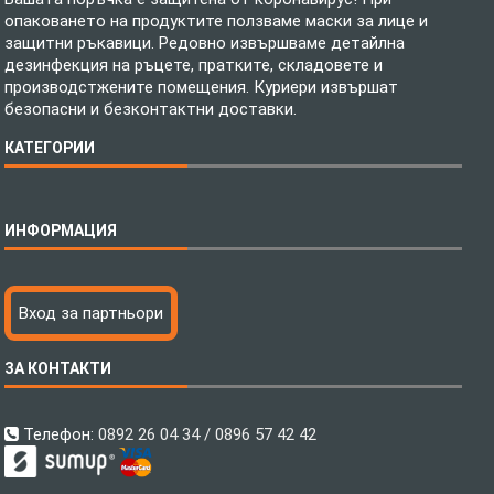
опаковането на продуктите ползваме маски за лице и
защитни ръкавици. Редовно извършваме детайлна
дезинфекция на ръцете, пратките, складовете и
производстжените помещения. Куриери извършат
безопасни и безконтактни доставки.
КАТЕГОРИИ
Спално бельо
ИНФОРМАЦИЯ
Бебешки спални комплекти
Шалтета
Тениски с пълноцветен печат
Технология на печатане
Вход за партньори
Хавлиени кърпи
Файлове за печат
Халати
Доставка
ЗА КОНТАКТИ
Пончо за водни спортове
Как да поръчам?
Микрофибърни Плажни Кърпи
Ценообразуване
Микрофибърни Велурени Кърпи
С какво сме различни?
Телефон:
0892 26 04 34 / 0896 57 42 42
Детски пончота
Контакти
Тениски
Общи Условия