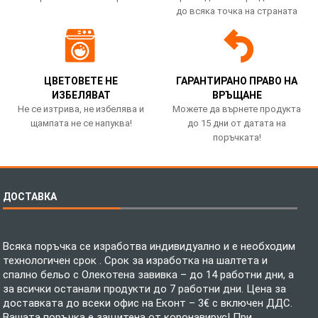
до всяка точка на страната
ЦВЕТОВЕТЕ НЕ
ГАРАНТИРАНО ПРАВО НА
ИЗБЕЛЯВАТ
ВРЪЩАНЕ
Не се изтрива, не избелява и
Можете да върнете продукта
щампата не се напуква!
до 15 дни от датата на
поръчката!
ДОСТАВКА
Всяка поръчка се изработва индивидуално и е необходим
технологичен срок . Срок за изработка на шалтета и
спално бельо с Олекотена завивка – до 14 работни дни, а
за всички останали продукти до 7 работни дни. Цена за
доставката до всеки офис на Еконт – 3€ с включен ДДС.
Вашата поръчка е защитена от коронавирус! При