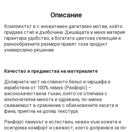
Описание
Комплектът е с иновативен дигитален мотив, който
придава стил и дълбочина. Дишащата и мека материя
гарантира удобство, а богатата цветова селекция и
разнообразните размери правят този продукт
универсално решение.
Качество и предимства на материалите
Допирната част на спалното бельо и чаршафа е
изработена от 100% памук (Ранфорс) –
висококачествена тъкан, която се отличава с
изключителна мекота и здравина, по-малка
свиваемост в сравнение с обикновените хасета и
фина, приятна на допир текстура.
Ранфорс памукът е естествен, нежен към кожата и
осигурява комфорт и свежест, което допринася за по-