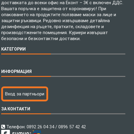
доставката до всеки офис на Еконт – 3€ с включен ДДС.
Вашата поръчка е защитена от коронавирус! При
опаковането на продуктите ползваме маски за лице и
защитни ръкавици. Редовно извършваме детайлна
дезинфекция на ръцете, пратките, складовете и
производстжените помещения. Куриери извършат
безопасни и безконтактни доставки.
КАТЕГОРИИ
Спално бельо
ИНФОРМАЦИЯ
Бебешки спални комплекти
Шалтета
Тениски с пълноцветен печат
Технология на печатане
Вход за партньори
Хавлиени кърпи
Файлове за печат
Халати
Доставка
ЗА КОНТАКТИ
Пончо за водни спортове
Как да поръчам?
Микрофибърни Плажни Кърпи
Ценообразуване
Микрофибърни Велурени Кърпи
С какво сме различни?
Телефон:
0892 26 04 34 / 0896 57 42 42
Детски пончота
Контакти