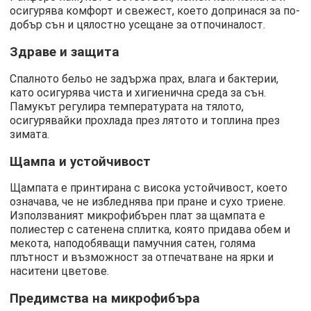
осигурява комфорт и свежест, което допринася за по-
добър сън и цялостно усещане за отпочиналост.
Здраве и защита
Спалното бельо не задържа прах, влага и бактерии,
като осигурява чиста и хигиенична среда за сън.
Памукът регулира температурата на тялото,
осигурявайки прохлада през лятото и топлина през
зимата.
Щампа и устойчивост
Щампата е принтирана с висока устойчивост, което
означава, че не избледнява при пране и сухо триене.
Използваният микрофибърен плат за щампата е
полиестер с сатенена сплитка, която придава обем и
мекота, наподобяващи памучния сатен, голяма
плътност и възможност за отпечатване на ярки и
наситени цветове.
Предимства на микрофибъра