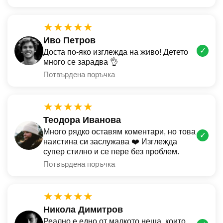
★★★★★
Иво Петров
✓
Доста по-яко изглежда на живо! Детето
много се зарадва 👌
Потвърдена поръчка
★★★★★
Теодора Иванова
Много рядко оставям коментари, но това
✓
наистина си заслужава ❤️ Изглежда
супер стилно и се пере без проблем.
Потвърдена поръчка
★★★★★
Никола Димитров
Реално е едно от малкото неща, които