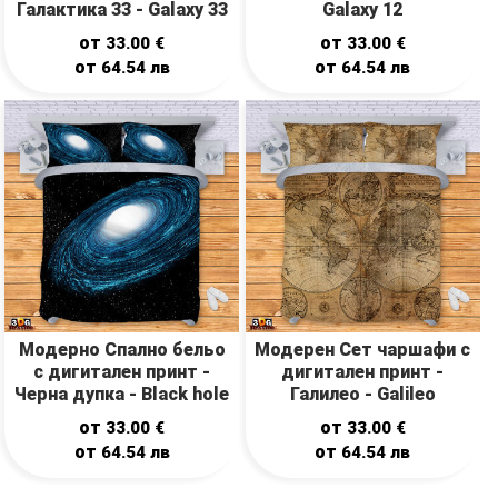
Галактика 33 - Galaxy 33
Galaxy 12
от
от
33.00
€
33.00
€
от
от
64.54
лв
64.54
лв
Модерно Спално бельо
Модерен Сет чаршафи с
с дигитален принт -
дигитален принт -
Черна дупка - Black hole
Галилео - Galileo
от
от
33.00
€
33.00
€
от
от
64.54
лв
64.54
лв