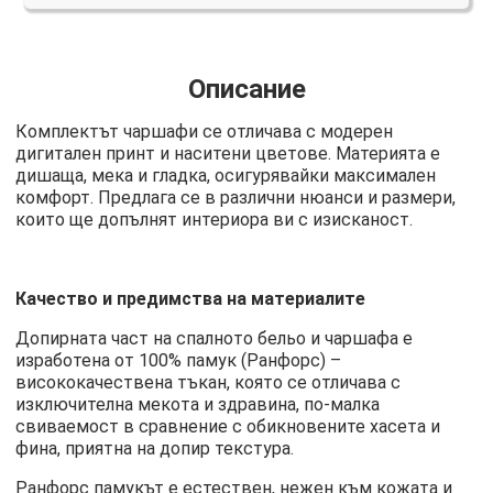
Описание
Комплектът чаршафи се отличава с модерен
дигитален принт и наситени цветове. Материята е
дишаща, мека и гладка, осигурявайки максимален
комфорт. Предлага се в различни нюанси и размери,
които ще допълнят интериора ви с изисканост.
Качество и предимства на материалите
Допирната част на спалното бельо и чаршафа е
изработена от 100% памук (Ранфорс) –
висококачествена тъкан, която се отличава с
изключителна мекота и здравина, по-малка
свиваемост в сравнение с обикновените хасета и
фина, приятна на допир текстура.
Ранфорс памукът е естествен, нежен към кожата и