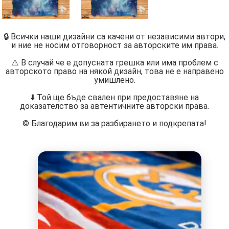
🔒 Всички наши дизайни са качени от независими автори,
и ние не носим отговорност за авторските им права.
⚠️ В случай че е допусната грешка или има проблем с
авторското право на някой дизайн, това не е направено
умишлено.
⬇️ Той ще бъде свален при предоставяне на
доказателство за автентичните авторски права.
©️ Благодарим ви за разбирането и подкрепата!