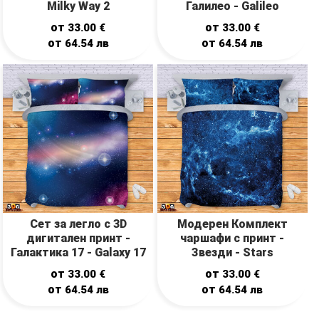
Milky Way 2
Галилео - Galileo
от
от
33.00
€
33.00
€
от
от
64.54
лв
64.54
лв
Сет за легло с 3D
Модерен Комплект
дигитален принт -
чаршафи с принт -
Галактика 17 - Galaxy 17
Звезди - Stars
от
от
33.00
€
33.00
€
от
от
64.54
лв
64.54
лв