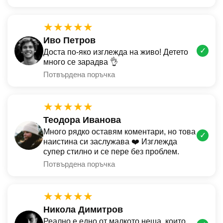
★★★★★
Иво Петров
✓
Доста по-яко изглежда на живо! Детето
много се зарадва 👌
Потвърдена поръчка
★★★★★
Теодора Иванова
Много рядко оставям коментари, но това
✓
наистина си заслужава ❤️ Изглежда
супер стилно и се пере без проблем.
Потвърдена поръчка
★★★★★
Никола Димитров
Реално е едно от малкото неща, които