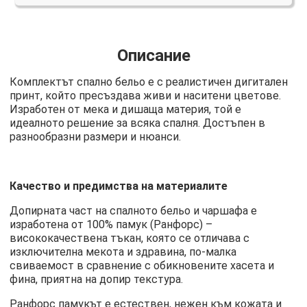
Описание
Комплектът спално бельо е с реалистичен дигитален
принт, който пресъздава живи и наситени цветове.
Изработен от мека и дишаща материя, той е
идеалното решение за всяка спалня. Достъпен в
разнообразни размери и нюанси.
Качество и предимства на материалите
Допирната част на спалното бельо и чаршафа е
изработена от 100% памук (Ранфорс) –
висококачествена тъкан, която се отличава с
изключителна мекота и здравина, по-малка
свиваемост в сравнение с обикновените хасета и
фина, приятна на допир текстура.
Ранфорс памукът е естествен, нежен към кожата и