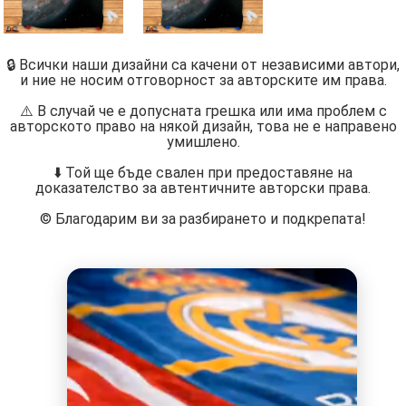
🔒 Всички наши дизайни са качени от независими автори,
и ние не носим отговорност за авторските им права.
⚠️ В случай че е допусната грешка или има проблем с
авторското право на някой дизайн, това не е направено
умишлено.
⬇️ Той ще бъде свален при предоставяне на
доказателство за автентичните авторски права.
©️ Благодарим ви за разбирането и подкрепата!