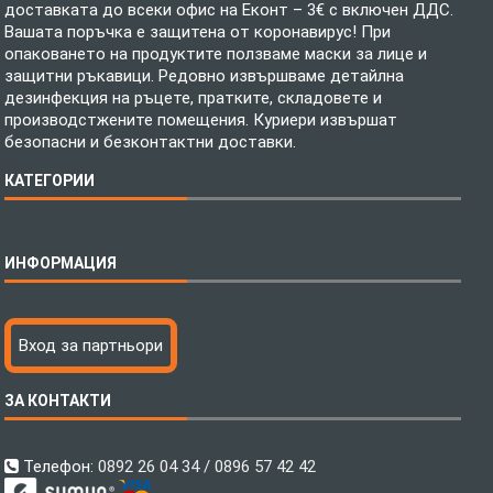
доставката до всеки офис на Еконт – 3€ с включен ДДС.
Вашата поръчка е защитена от коронавирус! При
опаковането на продуктите ползваме маски за лице и
защитни ръкавици. Редовно извършваме детайлна
дезинфекция на ръцете, пратките, складовете и
производстжените помещения. Куриери извършат
безопасни и безконтактни доставки.
КАТЕГОРИИ
Спално бельо
ИНФОРМАЦИЯ
Бебешки спални комплекти
Шалтета
Тениски с пълноцветен печат
Технология на печатане
Вход за партньори
Хавлиени кърпи
Файлове за печат
Халати
Доставка
ЗА КОНТАКТИ
Пончо за водни спортове
Как да поръчам?
Микрофибърни Плажни Кърпи
Ценообразуване
Микрофибърни Велурени Кърпи
С какво сме различни?
Телефон:
0892 26 04 34 / 0896 57 42 42
Детски пончота
Контакти