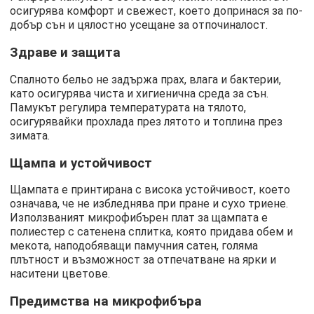
осигурява комфорт и свежест, което допринася за по-
добър сън и цялостно усещане за отпочиналост.
Здраве и защита
Спалното бельо не задържа прах, влага и бактерии,
като осигурява чиста и хигиенична среда за сън.
Памукът регулира температурата на тялото,
осигурявайки прохлада през лятото и топлина през
зимата.
Щампа и устойчивост
Щампата е принтирана с висока устойчивост, което
означава, че не избледнява при пране и сухо триене.
Използваният микрофибърен плат за щампата е
полиестер с сатенена сплитка, която придава обем и
мекота, наподобяващи памучния сатен, голяма
плътност и възможност за отпечатване на ярки и
наситени цветове.
Предимства на микрофибъра