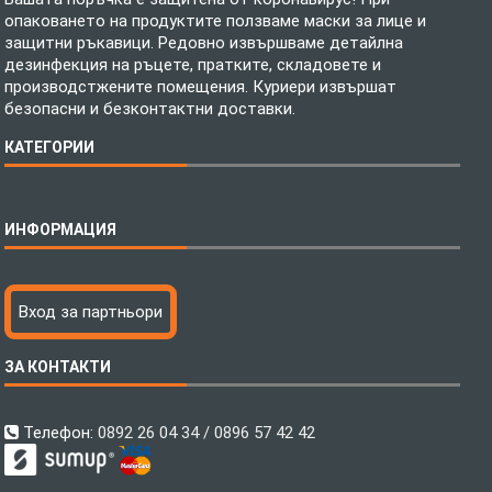
опаковането на продуктите ползваме маски за лице и
защитни ръкавици. Редовно извършваме детайлна
дезинфекция на ръцете, пратките, складовете и
производстжените помещения. Куриери извършат
безопасни и безконтактни доставки.
КАТЕГОРИИ
Спално бельо
ИНФОРМАЦИЯ
Бебешки спални комплекти
Шалтета
Тениски с пълноцветен печат
Технология на печатане
Вход за партньори
Хавлиени кърпи
Файлове за печат
Халати
Доставка
ЗА КОНТАКТИ
Пончо за водни спортове
Как да поръчам?
Микрофибърни Плажни Кърпи
Ценообразуване
Микрофибърни Велурени Кърпи
С какво сме различни?
Телефон:
0892 26 04 34 / 0896 57 42 42
Детски пончота
Контакти
Тениски
Общи Условия