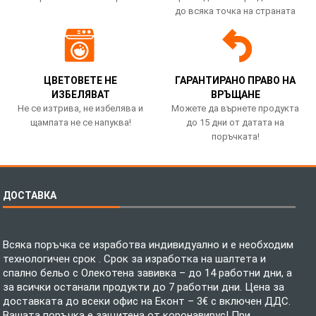
до всяка точка на страната
ЦВЕТОВЕТЕ НЕ
ГАРАНТИРАНО ПРАВО НА
ИЗБЕЛЯВАТ
ВРЪЩАНЕ
Не се изтрива, не избелява и
Можете да върнете продукта
щампата не се напуква!
до 15 дни от датата на
поръчката!
ДОСТАВКА
Всяка поръчка се изработва индивидуално и е необходим
технологичен срок . Срок за изработка на шалтета и
спално бельо с Олекотена завивка – до 14 работни дни, а
за всички останали продукти до 7 работни дни. Цена за
доставката до всеки офис на Еконт – 3€ с включен ДДС.
Вашата поръчка е защитена от коронавирус! При