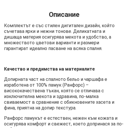
Описание
Комплектът е със стилен дигитален дизайн, който
съчетава ярки и нежни тонове. Деликатната и
дишаща материя осигурява мекота и удобство, а
множеството цветови варианти и размери
гарантират идеално пасване на всяка спалня.
Качество и предимства на материалите
Допирната част на спалното бельо и чаршафа е
изработена от 100% памук (Ранфорс) –
висококачествена тъкан, която се отличава с
изключителна мекота и здравина, по-малка
свиваемост в сравнение с обикновените хасета и
фина, приятна на допир текстура.
Ранфорс памукът е естествен, нежен към кожата и
осигурява комфорт и свежест, което допринася за по-