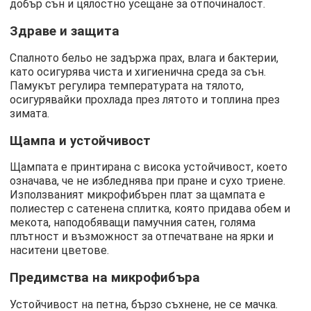
добър сън и цялостно усещане за отпочиналост.
Здраве и защита
Спалното бельо не задържа прах, влага и бактерии,
като осигурява чиста и хигиенична среда за сън.
Памукът регулира температурата на тялото,
осигурявайки прохлада през лятото и топлина през
зимата.
Щампа и устойчивост
Щампата е принтирана с висока устойчивост, което
означава, че не избледнява при пране и сухо триене.
Използваният микрофибърен плат за щампата е
полиестер с сатенена сплитка, която придава обем и
мекота, наподобяващи памучния сатен, голяма
плътност и възможност за отпечатване на ярки и
наситени цветове.
Предимства на микрофибъра
Устойчивост на петна, бързо съхнене, не се мачка.