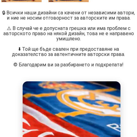
🔒 Всички наши дизайни са качени от независими автори,
и ние не носим отговорност за авторските им права.
⚠️ В случай че е допусната грешка или има проблем с
авторското право на някой дизайн, това не е направено
умишлено.
⬇️ Той ще бъде свален при предоставяне на
доказателство за автентичните авторски права.
©️ Благодарим ви за разбирането и подкрепата!