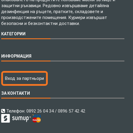
защитни ръкавици. Редовно извършваме детайлна
дезинфекция на ръцете, пратките, складовете и
производстжените помещения. Куриери извършат
безопасни и безконтактни доставки.
КАТЕГОРИИ
Спално бельо
ИНФОРМАЦИЯ
Бебешки спални комплекти
Шалтета
Тениски с пълноцветен печат
Технология на печатане
Вход за партньори
Хавлиени кърпи
Файлове за печат
Халати
Доставка
ЗА КОНТАКТИ
Пончо за водни спортове
Как да поръчам?
Микрофибърни Плажни Кърпи
Ценообразуване
Микрофибърни Велурени Кърпи
С какво сме различни?
Телефон:
0892 26 04 34 / 0896 57 42 42
Детски пончота
Контакти
Тениски
Общи Условия
Завеси
Политика за поверителност