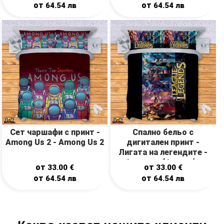
от
от
64.54
лв
64.54
лв
Сет чаршафи с принт -
Спално бельо с
Among Us 2 - Among Us 2
дигитален принт -
Лигата на легендите -
League of Legends
от
от
33.00
€
33.00
€
от
от
64.54
лв
64.54
лв