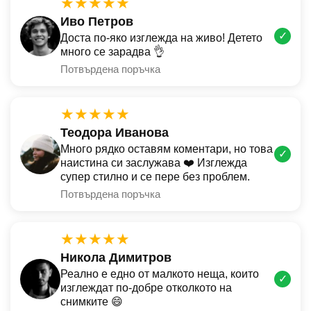
★★★★★
Иво Петров
✓
Доста по-яко изглежда на живо! Детето
много се зарадва 👌
Потвърдена поръчка
★★★★★
Теодора Иванова
Много рядко оставям коментари, но това
✓
наистина си заслужава ❤️ Изглежда
супер стилно и се пере без проблем.
Потвърдена поръчка
★★★★★
Никола Димитров
Реално е едно от малкото неща, които
✓
изглеждат по-добре отколкото на
снимките 😄