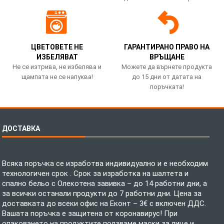
ЦВЕТОВЕТЕ НЕ
ГАРАНТИРАНО ПРАВО НА
ИЗБЕЛЯВАТ
ВРЪЩАНЕ
Не се изтрива, не избелява и
Можете да върнете продукта
щампата не се напуква!
до 15 дни от датата на
поръчката!
ДОСТАВКА
Всяка поръчка се изработва индивидуално и е необходим
технологичен срок . Срок за изработка на шалтета и
спално бельо с Олекотена завивка – до 14 работни дни, а
за всички останали продукти до 7 работни дни. Цена за
доставката до всеки офис на Еконт – 3€ с включен ДДС.
Вашата поръчка е защитена от коронавирус! При
опаковането на продуктите ползваме маски за лице и