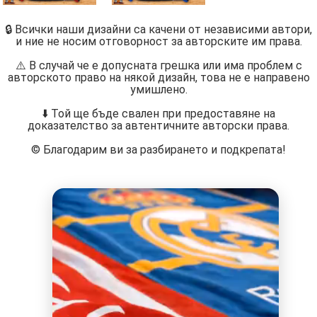
🔒 Всички наши дизайни са качени от независими автори,
и ние не носим отговорност за авторските им права.
⚠️ В случай че е допусната грешка или има проблем с
авторското право на някой дизайн, това не е направено
умишлено.
⬇️ Той ще бъде свален при предоставяне на
доказателство за автентичните авторски права.
©️ Благодарим ви за разбирането и подкрепата!