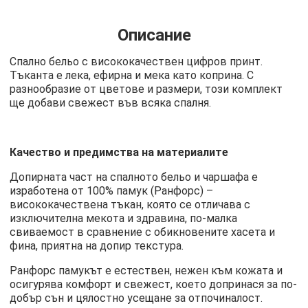
Описание
Спално бельо с висококачествен цифров принт.
Тъканта е лека, ефирна и мека като коприна. С
разнообразие от цветове и размери, този комплект
ще добави свежест във всяка спалня.
Качество и предимства на материалите
Допирната част на спалното бельо и чаршафа е
изработена от 100% памук (Ранфорс) –
висококачествена тъкан, която се отличава с
изключителна мекота и здравина, по-малка
свиваемост в сравнение с обикновените хасета и
фина, приятна на допир текстура.
Ранфорс памукът е естествен, нежен към кожата и
осигурява комфорт и свежест, което допринася за по-
добър сън и цялостно усещане за отпочиналост.