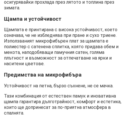
осигурявайки прохлада през лятото и топлина през
зимата.
Щампа и устойчивост
Щампата е принтирана с висока устойчивост, което
означава, че не избледнява при пране и сухо триене.
Използваният микрофибърен плат за щампата е
полиестер с сатенена сплитка, която придава обем и
мекота, наподобяващи памучния сатен, голяма
плътност и възможност за отпечатване на ярки и
наситени цветове.
Предимства на микрофибъра
Устойчивост на петна, бързо съхнене, не се мачка.
Тази комбинация от естествен памук и иновативна
щампа гарантира дълготрайност, комфорт и естетика,
които ще допринесат за по-приятна атмосфера в
спалнята.