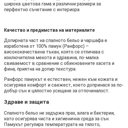
широка цветова гама и различни размери за
перфектно съчетание с интериора.
Качество и предимства на материалите
Допирната част на спалното бельо и чаршафа е
изработена от 100% памук (Ранфорс) –
висококачествена тъкан, която се отличава с
изключителна мекота и здравина, по-малка
свиваемост в сравнение с обикновените хасета и
фина, приятна на допир текстура.
Ранфорс памукът е естествен, нежен към кожата и
осигурява комфорт и свежест, което допринася за по-
добър сън и цялостно усещане за отпочиналост.
Здраве и защита
Спалното бельо не задържа прах, влага и бактерии,
като осигурява чиста и хигиенична среда за сън.
Памукът регулира температурата на тялото,