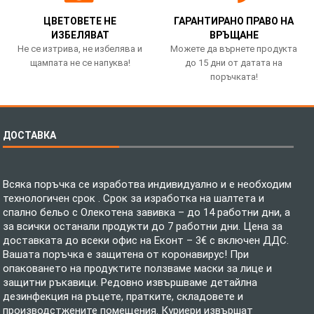
ЦВЕТОВЕТЕ НЕ
ГАРАНТИРАНО ПРАВО НА
ИЗБЕЛЯВАТ
ВРЪЩАНЕ
Не се изтрива, не избелява и
Можете да върнете продукта
щампата не се напуква!
до 15 дни от датата на
поръчката!
ДОСТАВКА
Всяка поръчка се изработва индивидуално и е необходим
технологичен срок . Срок за изработка на шалтета и
спално бельо с Олекотена завивка – до 14 работни дни, а
за всички останали продукти до 7 работни дни. Цена за
доставката до всеки офис на Еконт – 3€ с включен ДДС.
Вашата поръчка е защитена от коронавирус! При
опаковането на продуктите ползваме маски за лице и
защитни ръкавици. Редовно извършваме детайлна
дезинфекция на ръцете, пратките, складовете и
производстжените помещения. Куриери извършат