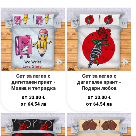
Сет за легло с
Сет за легло с
дигитален принт -
дигитален принт -
Молив и тетрадка
Подари любов
от
от
33.00
€
33.00
€
от
от
64.54
лв
64.54
лв