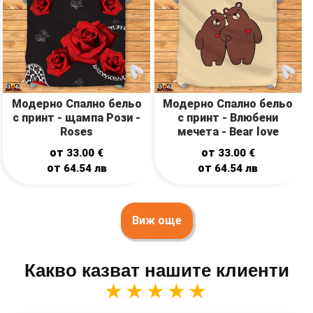
Модерно Спално бельо
Модерно Спално бельо
с принт - щампа Рози -
с принт - Влюбени
Roses
мечета - Bear love
от
от
33.00
€
33.00
€
от
от
64.54
лв
64.54
лв
Виж още
Какво казват нашите клиенти
★★★★★