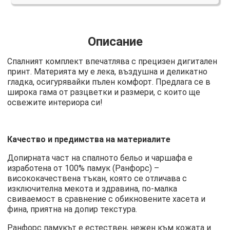
Описание
Спалният комплект впечатлява с прецизен дигитален
принт. Материята му е лека, въздушна и деликатно
гладка, осигурявайки пълен комфорт. Предлага се в
широка гама от разцветки и размери, с които ще
освежите интериора си!
Качество и предимства на материалите
Допирната част на спалното бельо и чаршафа е
изработена от 100% памук (Ранфорс) –
висококачествена тъкан, която се отличава с
изключителна мекота и здравина, по-малка
свиваемост в сравнение с обикновените хасета и
фина, приятна на допир текстура.
Ранфорс памукът е естествен, нежен към кожата и