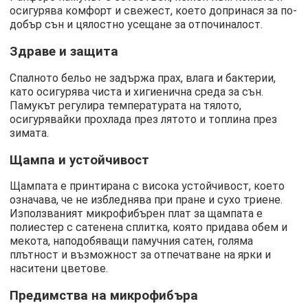
осигурява комфорт и свежест, което допринася за по-
добър сън и цялостно усещане за отпочиналост.
Здраве и защита
Спалното бельо не задържа прах, влага и бактерии,
като осигурява чиста и хигиенична среда за сън.
Памукът регулира температурата на тялото,
осигурявайки прохлада през лятото и топлина през
зимата.
Щампа и устойчивост
Щампата е принтирана с висока устойчивост, което
означава, че не избледнява при пране и сухо триене.
Използваният микрофибърен плат за щампата е
полиестер с сатенена сплитка, която придава обем и
мекота, наподобяващи памучния сатен, голяма
плътност и възможност за отпечатване на ярки и
наситени цветове.
Предимства на микрофибъра