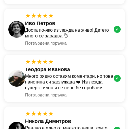
★★★★★
Иво Петров
✓
Доста по-яко изглежда на живо! Детето
много се зарадва 👌
Потвърдена поръчка
★★★★★
Теодора Иванова
Много рядко оставям коментари, но това
✓
наистина си заслужава ❤️ Изглежда
супер стилно и се пере без проблем.
Потвърдена поръчка
★★★★★
Никола Димитров
Реално е едно от малкото неща, които