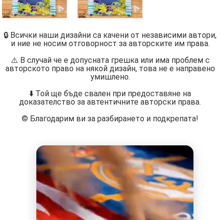
🔒 Всички наши дизайни са качени от независими автори,
и ние не носим отговорност за авторските им права.
⚠️ В случай че е допусната грешка или има проблем с
авторското право на някой дизайн, това не е направено
умишлено.
⬇️ Той ще бъде свален при предоставяне на
доказателство за автентичните авторски права.
©️ Благодарим ви за разбирането и подкрепата!