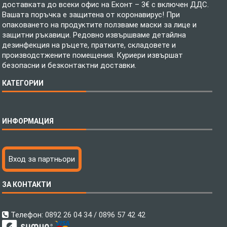
доставката до всеки офис на Еконт – 3€ с включен ДДС.
Вашата поръчка е защитена от коронавирус! При
опаковането на продуктите ползваме маски за лице и
защитни ръкавици. Редовно извършваме детайлна
дезинфекция на ръцете, пратките, складовете и
производстжените помещения. Куриери извършат
безопасни и безконтактни доставки.
КАТЕГОРИИ
Спално бельо
ИНФОРМАЦИЯ
Бебешки спални комплекти
Шалтета
Тениски с пълноцветен печат
Технология на печатане
Вход за партньори
Хавлиени кърпи
Файлове за печат
Халати
Доставка
ЗА КОНТАКТИ
Пончо за водни спортове
Как да поръчам?
Микрофибърни Плажни Кърпи
Ценообразуване
Микрофибърни Велурени Кърпи
С какво сме различни?
Телефон:
0892 26 04 34 / 0896 57 42 42
Детски пончота
Контакти