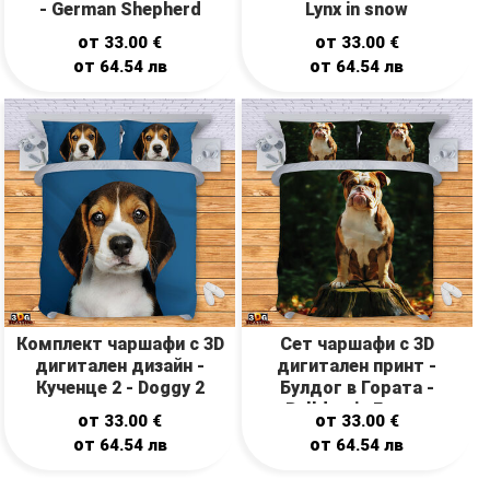
- German Shepherd
Lynx in snow
от
от
33.00
€
33.00
€
от
от
64.54
лв
64.54
лв
Комплект чаршафи с 3D
Сет чаршафи с 3D
дигитален дизайн -
дигитален принт -
Кученце 2 - Doggy 2
Булдог в Гората -
Bulldog in Forest
от
от
33.00
€
33.00
€
от
от
64.54
лв
64.54
лв