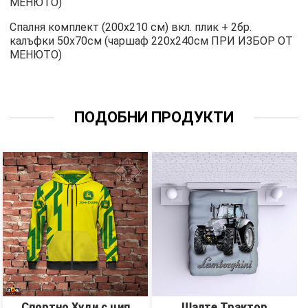
МЕНЮТО)
Спалня комплект (200х210 см) вкл. плик + 2бр.
калъфки 50х70см (чаршаф 220х240см ПРИ ИЗБОР ОТ
МЕНЮТО)
ПОДОБНИ ПРОДУКТИ
Спортно Худи с цип
Шалте Трактор