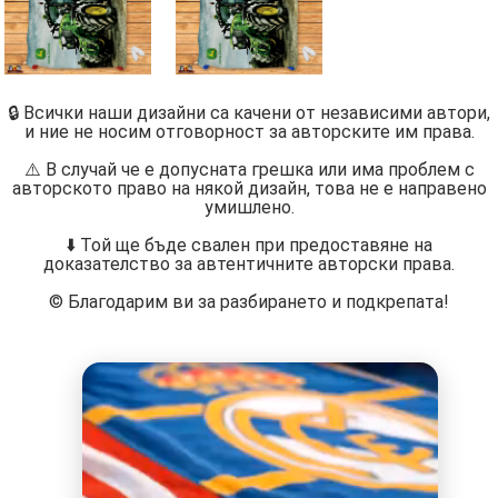
🔒 Всички наши дизайни са качени от независими автори,
и ние не носим отговорност за авторските им права.
⚠️ В случай че е допусната грешка или има проблем с
авторското право на някой дизайн, това не е направено
умишлено.
⬇️ Той ще бъде свален при предоставяне на
доказателство за автентичните авторски права.
©️ Благодарим ви за разбирането и подкрепата!