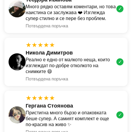
Много рядко оставям коментари, но това
✓
наистина си заслужава ❤️ Изглежда
супер стилно и се пере без проблем.
Потвърдена поръчка
★★★★★
Никола Димитров
Реално е едно от малкото неща, които
✓
изглеждат по-добре отколкото на
снимките 😄
Потвърдена поръчка
★★★★★
Гергана Стоянова
Пристигна много бързо и опаковката
✓
беше супер. А самият комплект е още
по-красив на живо ✨
Потвърдена поръчка