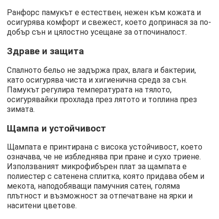
Ранфорс памукът е естествен, нежен към кожата и
осигурява комфорт и свежест, което допринася за по-
добър сън и цялостно усещане за отпочиналост.
Здраве и защита
Спалното бельо не задържа прах, влага и бактерии,
като осигурява чиста и хигиенична среда за сън.
Памукът регулира температурата на тялото,
осигурявайки прохлада през лятото и топлина през
зимата.
Щампа и устойчивост
Щампата е принтирана с висока устойчивост, което
означава, че не избледнява при пране и сухо триене.
Използваният микрофибърен плат за щампата е
полиестер с сатенена сплитка, която придава обем и
мекота, наподобяващи памучния сатен, голяма
плътност и възможност за отпечатване на ярки и
наситени цветове.