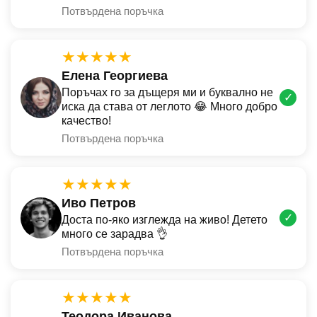
Потвърдена поръчка
★★★★★
Елена Георгиева
Поръчах го за дъщеря ми и буквално не
✓
иска да става от леглото 😂 Много добро
качество!
Потвърдена поръчка
★★★★★
Иво Петров
✓
Доста по-яко изглежда на живо! Детето
много се зарадва 👌
Потвърдена поръчка
★★★★★
Теодора Иванова