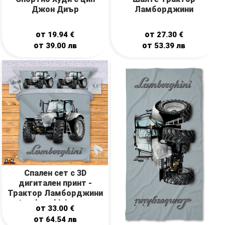
Джон Диър
Ламборджини
от
от
19.94
€
27.30
€
от
от
39.00
лв
53.39
лв
Спален сет с 3D
дигитален принт -
Трактор Ламборджини
- Lamborghini tractor
от
33.00
€
от
64.54
лв