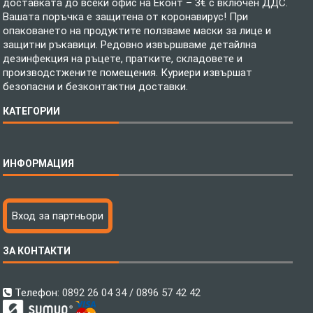
доставката до всеки офис на Еконт – 3€ с включен ДДС.
Вашата поръчка е защитена от коронавирус! При
опаковането на продуктите ползваме маски за лице и
защитни ръкавици. Редовно извършваме детайлна
дезинфекция на ръцете, пратките, складовете и
производстжените помещения. Куриери извършат
безопасни и безконтактни доставки.
КАТЕГОРИИ
Спално бельо
ИНФОРМАЦИЯ
Бебешки спални комплекти
Шалтета
Тениски с пълноцветен печат
Технология на печатане
Вход за партньори
Хавлиени кърпи
Файлове за печат
Халати
Доставка
ЗА КОНТАКТИ
Пончо за водни спортове
Как да поръчам?
Микрофибърни Плажни Кърпи
Ценообразуване
Микрофибърни Велурени Кърпи
С какво сме различни?
Телефон:
0892 26 04 34 / 0896 57 42 42
Детски пончота
Контакти