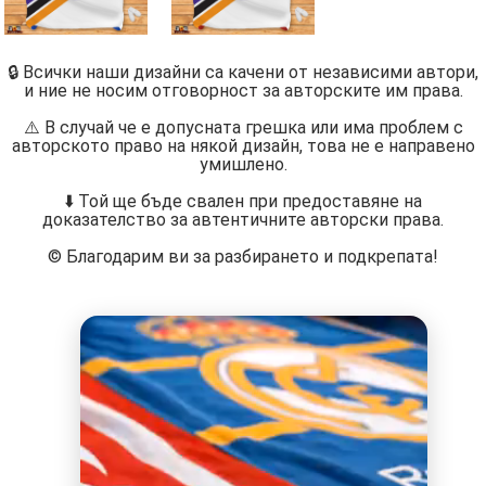
🔒 Всички наши дизайни са качени от независими автори,
и ние не носим отговорност за авторските им права.
⚠️ В случай че е допусната грешка или има проблем с
авторското право на някой дизайн, това не е направено
умишлено.
⬇️ Той ще бъде свален при предоставяне на
доказателство за автентичните авторски права.
©️ Благодарим ви за разбирането и подкрепата!