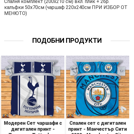
Спалня комплект (200х210 см) вкл. плик + 2бр.
калъфки 50х70см (чаршаф 220х240см ПРИ ИЗБОР ОТ
МЕНЮТО)
ПОДОБНИ ПРОДУКТИ
Модерен Сет чаршафи с
Спален сет с дигитален
дигитален принт -
принт - Манчестър Сити