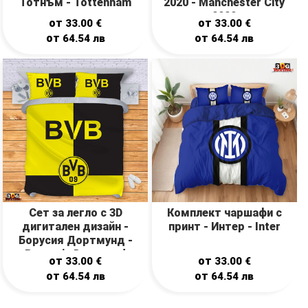
Тотнъм - Tottenham
2020 - Manchester City
2020
от
от
33.00
€
33.00
€
от
от
64.54
лв
64.54
лв
Сет за легло с 3D
Комплект чаршафи с
дигитален дизайн -
принт - Интер - Inter
Борусия Дортмунд -
Borussia Dortmund
от
от
33.00
€
33.00
€
от
от
64.54
лв
64.54
лв