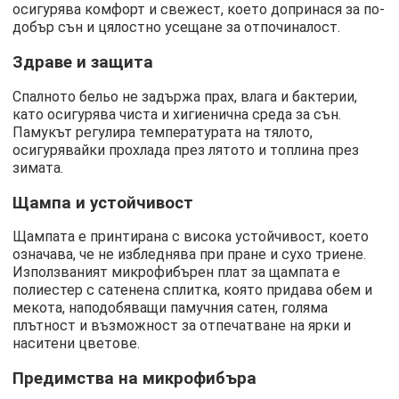
осигурява комфорт и свежест, което допринася за по-
добър сън и цялостно усещане за отпочиналост.
Здраве и защита
Спалното бельо не задържа прах, влага и бактерии,
като осигурява чиста и хигиенична среда за сън.
Памукът регулира температурата на тялото,
осигурявайки прохлада през лятото и топлина през
зимата.
Щампа и устойчивост
Щампата е принтирана с висока устойчивост, което
означава, че не избледнява при пране и сухо триене.
Използваният микрофибърен плат за щампата е
полиестер с сатенена сплитка, която придава обем и
мекота, наподобяващи памучния сатен, голяма
плътност и възможност за отпечатване на ярки и
наситени цветове.
Предимства на микрофибъра