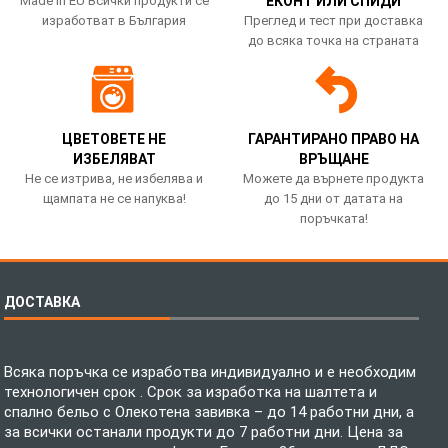
Made in EU Всички продукти се
ЕКОНТ ИЛИ СПИДИ
изработват в България
Преглед и тест при доставка
до всяка точка на страната
ЦВЕТОВЕТЕ НЕ
ГАРАНТИРАНО ПРАВО НА
ИЗБЕЛЯВАТ
ВРЪЩАНЕ
Не се изтрива, не избелява и
Можете да върнете продукта
щампата не се напуква!
до 15 дни от датата на
поръчката!
ДОСТАВКА
Всяка поръчка се изработва индивидуално и е необходим
технологичен срок . Срок за изработка на шалтета и
спално бельо с Олекотена завивка – до 14 работни дни, а
за всички останали продукти до 7 работни дни. Цена за