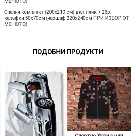
МЕНЮТО)
Спалня комплект (200х210 см) вкл. плик + 2бр.
калъфки 50х70см (чаршаф 220х240см ПРИ ИЗБОР ОТ
МЕНЮТО)
ПОДОБНИ ПРОДУКТИ
Спортно Худи с цип