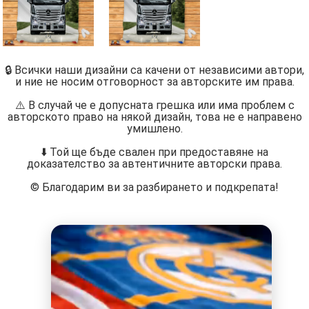
🔒 Всички наши дизайни са качени от независими автори,
и ние не носим отговорност за авторските им права.
⚠️ В случай че е допусната грешка или има проблем с
авторското право на някой дизайн, това не е направено
умишлено.
⬇️ Той ще бъде свален при предоставяне на
доказателство за автентичните авторски права.
©️ Благодарим ви за разбирането и подкрепата!