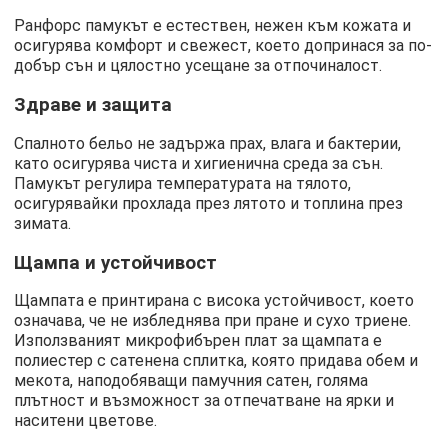
Ранфорс памукът е естествен, нежен към кожата и
осигурява комфорт и свежест, което допринася за по-
добър сън и цялостно усещане за отпочиналост.
Здраве и защита
Спалното бельо не задържа прах, влага и бактерии,
като осигурява чиста и хигиенична среда за сън.
Памукът регулира температурата на тялото,
осигурявайки прохлада през лятото и топлина през
зимата.
Щампа и устойчивост
Щампата е принтирана с висока устойчивост, което
означава, че не избледнява при пране и сухо триене.
Използваният микрофибърен плат за щампата е
полиестер с сатенена сплитка, която придава обем и
мекота, наподобяващи памучния сатен, голяма
плътност и възможност за отпечатване на ярки и
наситени цветове.