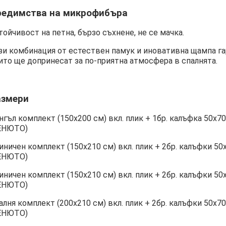
редимства на микрофибъра
тойчивост на петна, бързо съхнене, не се мачка.
зи комбинация от естествен памук и иновативна щампа га
ито ще допринесат за по-приятна атмосфера в спалнята.
азмери
нгъл комплект (150х200 см) вкл. плик + 1бр. калъфка 50
ЕНЮТО)
иничен комплект (150х210 см) вкл. плик + 2бр. калъфки
ЕНЮТО)
иничен комплект (150х210 см) вкл. плик + 2бр. калъфки
ЕНЮТО)
алня комплект (200х210 см) вкл. плик + 2бр. калъфки 50
ЕНЮТО)