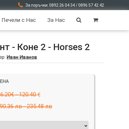
За поръчки: 0892 26 04 34 / 0896 57 42 42
Печели с Нас
За Нас
 - Коне 2 - Horses 2
ер:
Иван Иванов
ЦЕНА
6.20€ - 120.40
€
90.36 лв - 235.48 лв