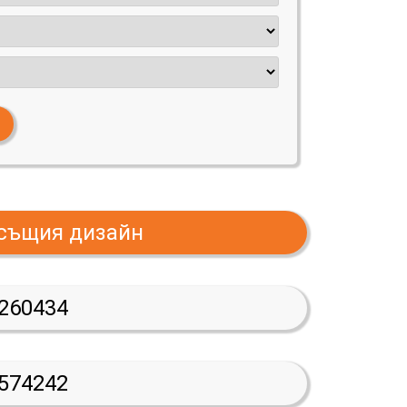
 същия дизайн
260434
574242