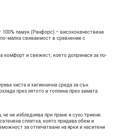
от 100% памук (Ранфорс) – висококачествена
, по-малка свиваемост в сравнение с
а комфорт и свежест, което допринася за по-
урява чиста и хигиенична среда за сън.
хлада през лятото и топлина през зимата.
 че не избледнява при пране и сухо триене.
сатенена сплитка, която придава обем и
зможност за отпечатване на ярки и наситени