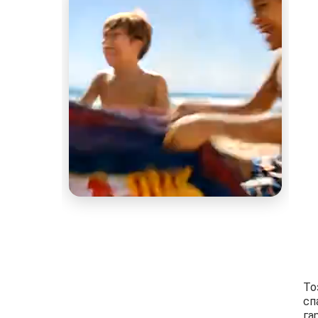
То
сп
га