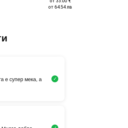
от
33.00
€
от
64.54
лв
ти
✓
а е супер мека, а
✓