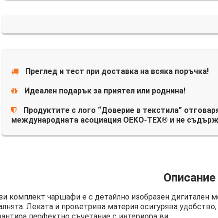
Преглед и тест при доставка на всяка поръчка!
Идеален подарък за приятел или роднина!
Продуктите с лого “Доверие в текстила” отговаря
международната асоциация OEKO-TEX® и не съдърж
Описание
зи комплект чаршафи е с детайлно изобразен дигитален м
алнята. Леката и проветрива материя осигурява удобство,
рантира перфектно съчетание с интериора ви.