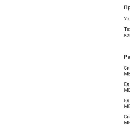
П
Ус
Та
ко
Р
Си
М
Ед
М
Ед
М
Сп
М