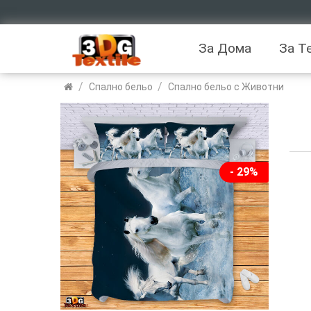
За Дома
За Т
/
/
Спално бельо
Спално бельо с Животни
- 29%