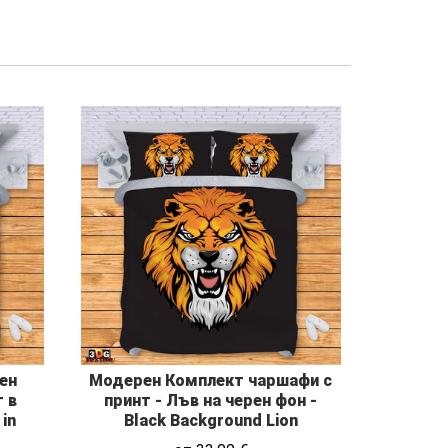
ен
Модерен Комплект чаршафи с
 в
принт - Лъв на черен фон -
 in
Black Background Lion