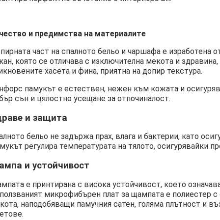
чество и предимства на материалите
пирната част на спалното бельо и чаршафа е изработена 
кан, която се отличава с изключителна мекота и здравина
икновените хасета и фина, приятна на допир текстура.
нфорс памукът е естествен, нежен към кожата и осигуряв
бър сън и цялостно усещане за отпочиналост.
драве и защита
алното бельо не задържа прах, влага и бактерии, като осиг
мукът регулира температурата на тялото, осигурявайки про
ампа и устойчивост
мпата е принтирана с висока устойчивост, което означава,
ползваният микрофибърен плат за щампата е полиестер с 
кота, наподобяващи памучния сатен, голяма плътност и въ
етове.