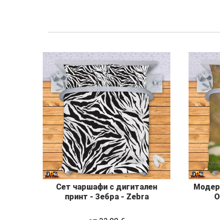
Сет чаршафи с дигитален
Модере
принт - Зебра - Zebra
О