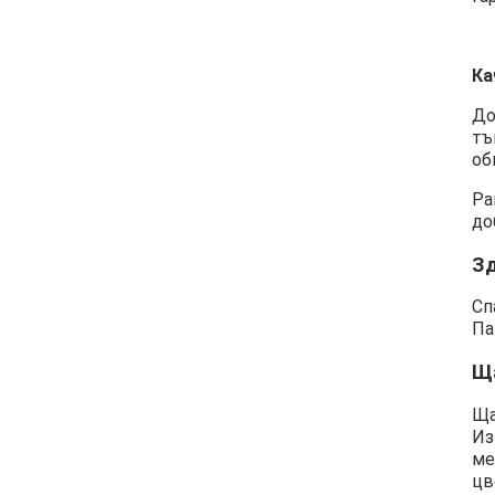
Ка
До
тъ
об
Ра
до
З
Сп
Па
Щ
Ща
Из
ме
цв