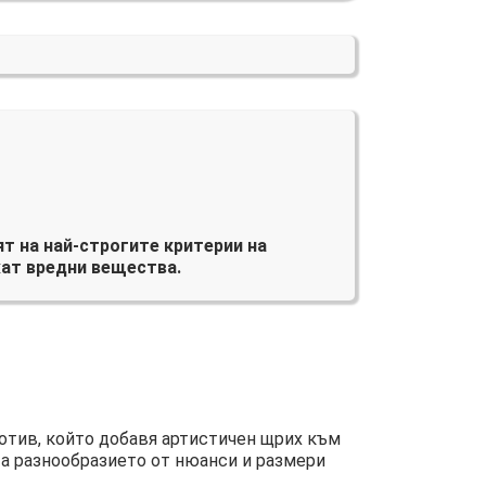
т на най-строгите критерии на
ат вредни вещества.
отив, който добавя артистичен щрих към
 а разнообразието от нюанси и размери