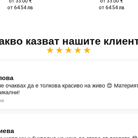
от
33.00
€
от
33.00
€
от
64.54
лв
от
64.54
лв
акво казват нашите клиен
★★★★★
лова
не очаквах да е толкова красиво на живо 😍 Материят
никални!
ка
иева