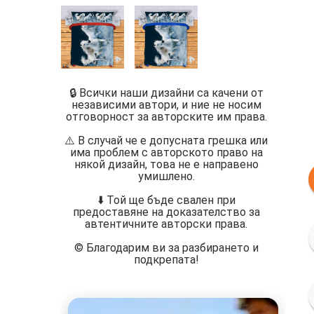
🔒 Всички наши дизайни са качени от
независими автори, и ние не носим
отговорност за авторските им права.
⚠️ В случай че е допусната грешка или
има проблем с авторското право на
някой дизайн, това не е направено
умишлено.
⬇️ Той ще бъде свален при
предоставяне на доказателство за
автентичните авторски права.
©️ Благодарим ви за разбирането и
подкрепата!