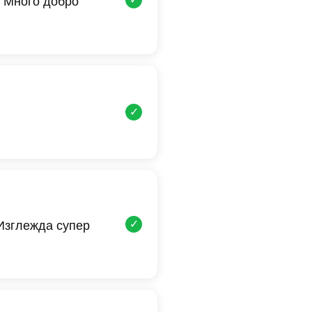
 Много добро
✓
✓
 Изглежда супер