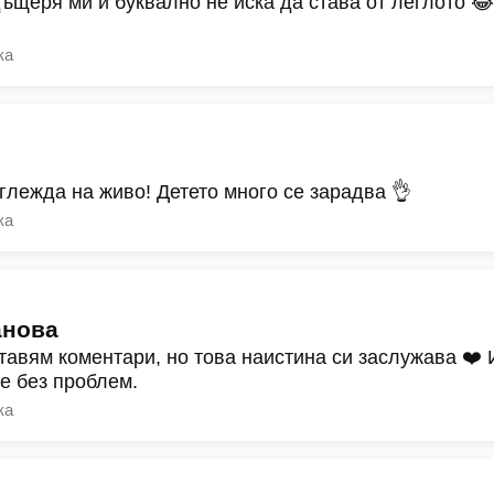
дъщеря ми и буквално не иска да става от леглото 
ка
зглежда на живо! Детето много се зарадва 👌
ка
анова
тавям коментари, но това наистина си заслужава ❤️
ре без проблем.
ка