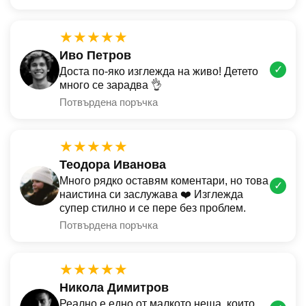
★★★★★
Иво Петров
✓
Доста по-яко изглежда на живо! Детето
много се зарадва 👌
Потвърдена поръчка
★★★★★
Теодора Иванова
Много рядко оставям коментари, но това
✓
наистина си заслужава ❤️ Изглежда
супер стилно и се пере без проблем.
Потвърдена поръчка
★★★★★
Никола Димитров
Реално е едно от малкото неща, които