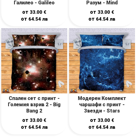
Галилео - Galileo
Разум - Mind
от
от
33.00
€
33.00
€
от
от
64.54
лв
64.54
лв
Спален сет с принт -
Модерен Комплект
Големия взрив 2 - Big
чаршафи с принт -
Bang 2
Звезди - Stars
от
от
33.00
€
33.00
€
от
от
64.54
лв
64.54
лв