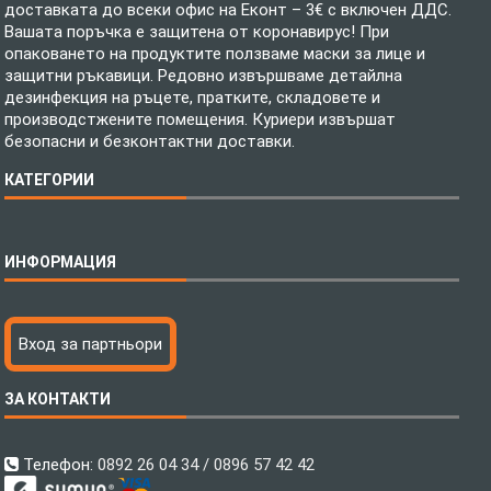
доставката до всеки офис на Еконт – 3€ с включен ДДС.
Вашата поръчка е защитена от коронавирус! При
опаковането на продуктите ползваме маски за лице и
защитни ръкавици. Редовно извършваме детайлна
дезинфекция на ръцете, пратките, складовете и
производстжените помещения. Куриери извършат
безопасни и безконтактни доставки.
КАТЕГОРИИ
Спално бельо
ИНФОРМАЦИЯ
Бебешки спални комплекти
Шалтета
Тениски с пълноцветен печат
Технология на печатане
Вход за партньори
Хавлиени кърпи
Файлове за печат
Халати
Доставка
ЗА КОНТАКТИ
Пончо за водни спортове
Как да поръчам?
Микрофибърни Плажни Кърпи
Ценообразуване
Микрофибърни Велурени Кърпи
С какво сме различни?
Телефон:
0892 26 04 34 / 0896 57 42 42
Детски пончота
Контакти