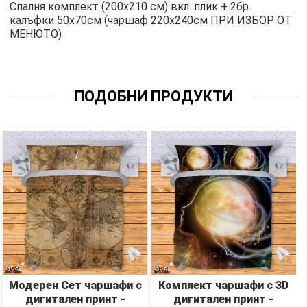
Спалня комплект (200х210 см) вкл. плик + 2бр.
калъфки 50х70см (чаршаф 220х240см ПРИ ИЗБОР ОТ
МЕНЮТО)
ПОДОБНИ ПРОДУКТИ
Модерен Сет чаршафи с
Комплект чаршафи с 3D
дигитален принт -
дигитален принт -