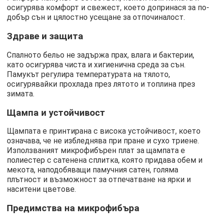
осигурява комфорт и свежест, което допринася за по-
добър сън и цялостно усещане за отпочиналост.
Здраве и защита
Спалното бельо не задържа прах, влага и бактерии,
като осигурява чиста и хигиенична среда за сън.
Памукът регулира температурата на тялото,
осигурявайки прохлада през лятото и топлина през
зимата.
Щампа и устойчивост
Щампата е принтирана с висока устойчивост, което
означава, че не избледнява при пране и сухо триене.
Използваният микрофибърен плат за щампата е
полиестер с сатенена сплитка, която придава обем и
мекота, наподобяващи памучния сатен, голяма
плътност и възможност за отпечатване на ярки и
наситени цветове.
Предимства на микрофибъра