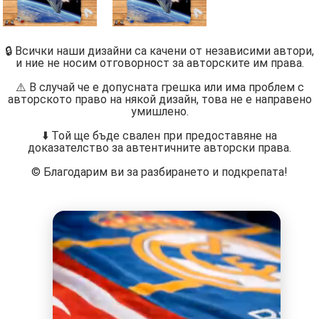
🔒 Всички наши дизайни са качени от независими автори,
и ние не носим отговорност за авторските им права.
⚠️ В случай че е допусната грешка или има проблем с
авторското право на някой дизайн, това не е направено
умишлено.
⬇️ Той ще бъде свален при предоставяне на
доказателство за автентичните авторски права.
©️ Благодарим ви за разбирането и подкрепата!