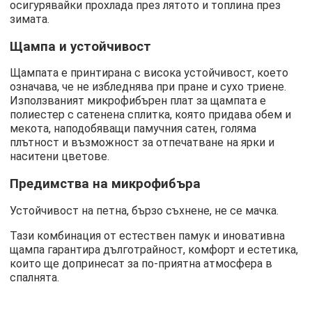
осигурявайки прохлада през лятото и топлина през
зимата.
Щампа и устойчивост
Щампата е принтирана с висока устойчивост, което
означава, че не избледнява при пране и сухо триене.
Използваният микрофибърен плат за щампата е
полиестер с сатенена сплитка, която придава обем и
мекота, наподобяващи памучния сатен, голяма
плътност и възможност за отпечатване на ярки и
наситени цветове.
Предимства на микрофибъра
Устойчивост на петна, бързо съхнене, не се мачка.
Тази комбинация от естествен памук и иновативна
щампа гарантира дълготрайност, комфорт и естетика,
които ще допринесат за по-приятна атмосфера в
спалнята.