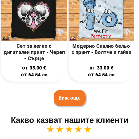
Сет за легло с
Модерно Спално бельо
дигитален принт - Череп
с принт - Болтче и гайка
- Сърце
от
от
33.00
€
33.00
€
от
от
64.54
лв
64.54
лв
Виж още
Какво казват нашите клиенти
★★★★★