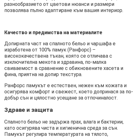
разнообразието от цветови нюанси и размери
позволява пълно адаптиране към вашия интериор.
Качество и предимства на материалите
Допирната част на спалното бельо и чаршафа е
изработена от 100% памук (Ранфорс) –
висококачествена тъкан, която се отличава с
изключителна мекота и здравина, по-малка
свиваемост в сравнение с обикновените хасета и
фина, приятна на допир текстура.
Ранфорс памукът е естествен, нежен към кожата и
осигурява комфорт и свежест, което допринася за по-
добър сън и цялостно усещане за отпочиналост.
Здраве и защита
Спалното бельо не задържа прах, влага и бактерии,
като осигурява чиста и хигиенична среда за сън.
Памукът регулира температурата на тялото,