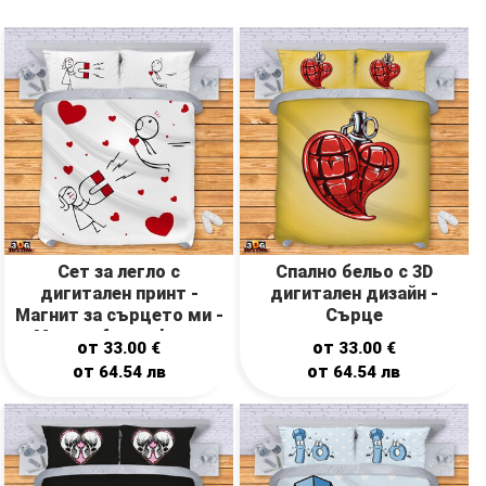
Сет за легло с
Спално бельо с 3D
дигитален принт -
дигитален дизайн -
Магнит за сърцето ми -
Сърце
Magnet for my heart
от
от
33.00
€
33.00
€
от
от
64.54
лв
64.54
лв