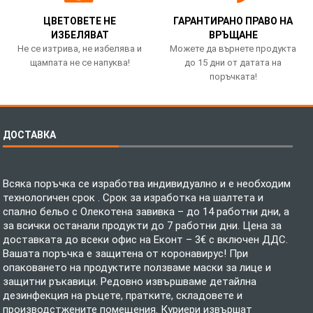
ЦВЕТОВЕТЕ НЕ
ГАРАНТИРАНО ПРАВО НА
ИЗБЕЛЯВАТ
ВРЪЩАНЕ
Не се изтрива, не избелява и
Можете да върнете продукта
щампата не се напуква!
до 15 дни от датата на
поръчката!
ДОСТАВКА
Всяка поръчка се изработва индивидуално и е необходим
технологичен срок . Срок за изработка на шалтета и
спално бельо с Олекотена завивка – до 14 работни дни, а
за всички останали продукти до 7 работни дни. Цена за
доставката до всеки офис на Еконт – 3€ с включен ДДС.
Вашата поръчка е защитена от коронавирус! При
опаковането на продуктите ползваме маски за лице и
защитни ръкавици. Редовно извършваме детайлна
дезинфекция на ръцете, пратките, складовете и
производстжените помещения. Куриери извършат