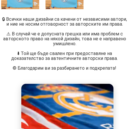
🔒 Всички наши дизайни са качени от независими автори,
и ние не носим отговорност за авторските им права.
⚠️ В случай че е допусната грешка или има проблем с
авторското право на някой дизайн, това не е направено
умишлено.
⬇️ Той ще бъде свален при предоставяне на
доказателство за автентичните авторски права.
©️ Благодарим ви за разбирането и подкрепата!