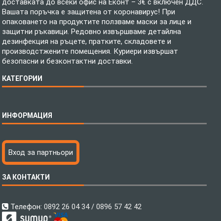
доставката до всеки офис на Еконт – 3€ с включен ДДС.
Вашата поръчка е защитена от коронавирус! При
опаковането на продуктите ползваме маски за лице и
защитни ръкавици. Редовно извършваме детайлна
дезинфекция на ръцете, пратките, складовете и
производстжените помещения. Куриери извършат
безопасни и безконтактни доставки.
КАТЕГОРИИ
Спално бельо
ИНФОРМАЦИЯ
Бебешки спални комплекти
Шалтета
Тениски с пълноцветен печат
Технология на печатане
Вход за партньори
Хавлиени кърпи
Файлове за печат
Халати
Доставка
ЗА КОНТАКТИ
Пончо за водни спортове
Как да поръчам?
Микрофибърни Плажни Кърпи
Ценообразуване
Микрофибърни Велурени Кърпи
С какво сме различни?
Телефон:
0892 26 04 34 / 0896 57 42 42
Детски пончота
Контакти