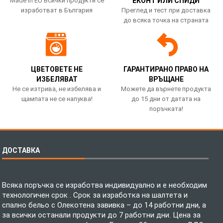
Made in EU Всички продукти се
ЕКОНТ ИЛИ СПИДИ
изработват в България
Преглед и тест при доставка
до всяка точка на страната
ЦВЕТОВЕТЕ НЕ
ГАРАНТИРАНО ПРАВО НА
ИЗБЕЛЯВАТ
ВРЪЩАНЕ
Не се изтрива, не избелява и
Можете да върнете продукта
щампата не се напуква!
до 15 дни от датата на
поръчката!
ДОСТАВКА
Всяка поръчка се изработва индивидуално и е необходим
технологичен срок . Срок за изработка на шалтета и
спално бельо с Олекотена завивка – до 14 работни дни, а
за всички останали продукти до 7 работни дни. Цена за