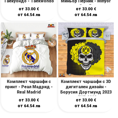
Таекуондо - Taekwondo
Миньор Перник - Minyor
Pernik
от
от
33.00
€
33.00
€
от
от
64.54
лв
64.54
лв
Комплект чаршафи с
Комплект чаршафи с 3D
принт - Реал Мадрид -
дигитален дизайн -
Real Madrid
Борусия Дортмунд 2023
- BVB 2023
от
от
33.00
€
33.00
€
от
от
64.54
лв
64.54
лв