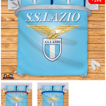
- 29%