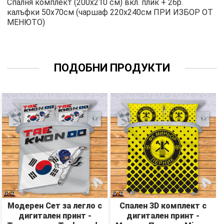
Спалня комплект (200х210 см) вкл. плик + 2бр.
калъфки 50х70см (чаршаф 220х240см ПРИ ИЗБОР ОТ
МЕНЮТО)
ПОДОБНИ ПРОДУКТИ
Модерен Сет за легло с
Спален 3D комплект с
дигитален принт -
дигитален принт -