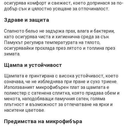
осигурява комфорт и свежест, което допринася за по-
добър сън и цялостно усещане за отпочиналост.
Здраве и защита
Спалното бельо не задържа прах, влага и бактерии,
като осигурява чиста и хигиенична среда за сън.
Памукът регулира температурата на тялото,
осигурявайки прохлада през лятото и топлина през
зимата.
Щампа и устойчивост
Щампата е принтирана с висока устойчивост, което
означава, че не избледнява при пране и сухо триене.
Използваният микрофибърен плат за щампата е
полиестер с сатенена сплитка, която придава обем и
мекота, наподобяващи памучния сатен, голяма
плътност и възможност за отпечатване на ярки и
наситени цветове.
Предимства на микрофибъра