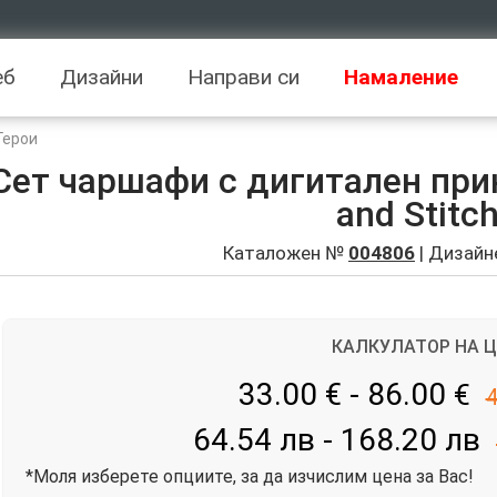
еб
Дизайни
Направи си
Намаление
Герои
Сет чаршафи с дигитален принт
and Stitch
Каталожен №
004806
| Дизайн
КАЛКУЛАТОР НА 
33.00 € - 86.00
€
4
64.54 лв - 168.20 лв
*Моля изберете опциите, за да изчислим цена за Вас!