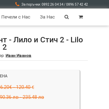
За поръчки: 0892 26 04 34 / 0896 57 42 42
Печели с Нас
За Нас
 - Лило и Стич 2 - Lilo
 2
ер:
Иван Иванов
ЦЕНА
6.20€ - 120.40
€
90.36 лв - 235.48 лв