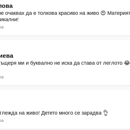
лова
не очаквах да е толкова красиво на живо 😍 Материят
никални!
ка
иева
дъщеря ми и буквално не иска да става от леглото 
ка
зглежда на живо! Детето много се зарадва 👌
ка