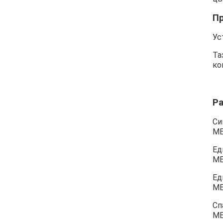
П
Ус
Та
ко
Р
Си
М
Ед
М
Ед
М
Сп
М