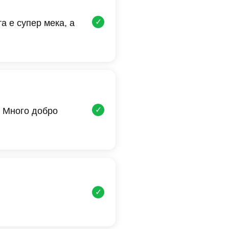
✓
а е супер мека, а
✓
 Много добро
✓