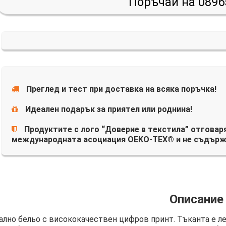
Поръчай на 0896
Преглед и тест при доставка на всяка поръчка!
Идеален подарък за приятел или роднина!
Продуктите с лого “Доверие в текстила” отговаря
международната асоциация OEKO-TEX® и не съдърж
Описание
ално бельо с висококачествен цифров принт. Тъканта е лек