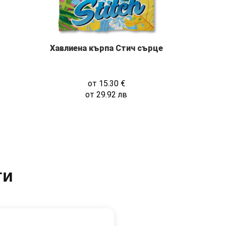
Хавлиена кърпа Стич сърце
от
15.30
€
от
29.92
лв
ти