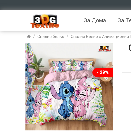
За Дома
За Т
/
/
Спално бельо
Спално Бельо с Анимационни 
- 29%