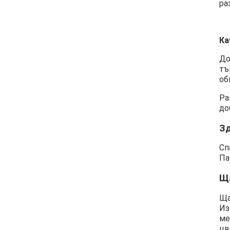
ра
Ка
До
тъ
об
Ра
до
З
Сп
Па
Щ
Ща
Из
ме
цв