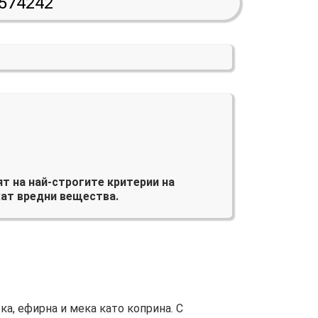
574242
т на най-строгите критерии на
ат вредни вещества.
а, ефирна и мека като коприна. С