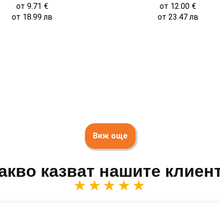
от
9.71
€
от
12.00
€
от
18.99
лв
от
23.47
лв
Виж още
акво казват нашите клиен
★★★★★