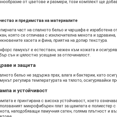
знообразие от цветове и размери, този комплект ще доба
чество и предимства на материалите
пирната част на спалното бельо и чаршафа е изработена 
кан, която се отличава с изключителна мекота и здравина
икновените хасета и фина, приятна на допир текстура.
нфорс памукът е естествен, нежен към кожата и осигуряв
бър сън и цялостно усещане за отпочиналост.
драве и защита
алното бельо не задържа прах, влага и бактерии, като осиг
мукът регулира температурата на тялото, осигурявайки про
ампа и устойчивост
мпата е принтирана с висока устойчивост, което означава,
ползваният микрофибърен плат за щампата е полиестер с 
кота, наподобяващи памучния сатен, голяма плътност и въ
етове.