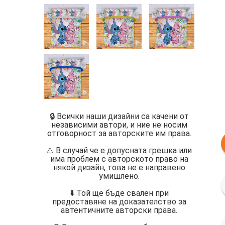
🔒 Всички наши дизайни са качени от
независими автори, и ние не носим
отговорност за авторските им права.
⚠️ В случай че е допусната грешка или
има проблем с авторското право на
някой дизайн, това не е направено
умишлено.
⬇️ Той ще бъде свален при
предоставяне на доказателство за
автентичните авторски права.