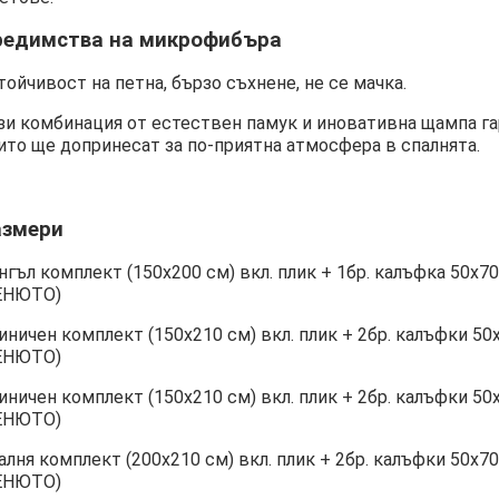
редимства на микрофибъра
тойчивост на петна, бързо съхнене, не се мачка.
зи комбинация от естествен памук и иновативна щампа га
ито ще допринесат за по-приятна атмосфера в спалнята.
азмери
нгъл комплект (150х200 см) вкл. плик + 1бр. калъфка 50
ЕНЮТО)
иничен комплект (150х210 см) вкл. плик + 2бр. калъфки
ЕНЮТО)
иничен комплект (150х210 см) вкл. плик + 2бр. калъфки
ЕНЮТО)
алня комплект (200х210 см) вкл. плик + 2бр. калъфки 50
ЕНЮТО)