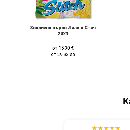
Хавлиена кърпа Лило и Стич
2024
от
15.30
€
от
29.92
лв
К
★★★★★