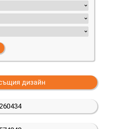
 същия дизайн
260434