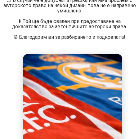
⚠️ В случай че е допусната грешка или има проблем с
авторското право на някой дизайн, това не е направено
умишлено.
⬇️ Той ще бъде свален при предоставяне на
доказателство за автентичните авторски права.
©️ Благодарим ви за разбирането и подкрепата!