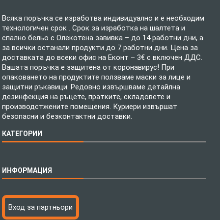
Всяка поръчка се изработва индивидуално и е необходим
технологичен срок . Срок за изработка на шалтета и
спално бельо с Олекотена завивка – до 14 работни дни, а
за всички останали продукти до 7 работни дни. Цена за
доставката до всеки офис на Еконт – 3€ с включен ДДС.
Вашата поръчка е защитена от коронавирус! При
опаковането на продуктите ползваме маски за лице и
защитни ръкавици. Редовно извършваме детайлна
дезинфекция на ръцете, пратките, складовете и
производстжените помещения. Куриери извършат
безопасни и безконтактни доставки.
КАТЕГОРИИ
Спално бельо
ИНФОРМАЦИЯ
Бебешки спални комплекти
Шалтета
Тениски с пълноцветен печат
Технология на печатане
Вход за партньори
Хавлиени кърпи
Файлове за печат