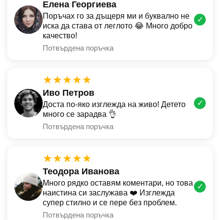
Елена Георгиева
Поръчах го за дъщеря ми и буквално не
✓
иска да става от леглото 😂 Много добро
качество!
Потвърдена поръчка
★★★★★
Иво Петров
✓
Доста по-яко изглежда на живо! Детето
много се зарадва 👌
Потвърдена поръчка
★★★★★
Теодора Иванова
Много рядко оставям коментари, но това
✓
наистина си заслужава ❤️ Изглежда
супер стилно и се пере без проблем.
Потвърдена поръчка