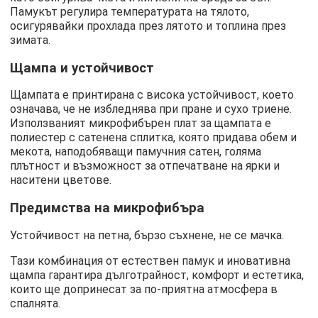
Памукът регулира температурата на тялото,
осигурявайки прохлада през лятото и топлина през
зимата.
Щампа и устойчивост
Щампата е принтирана с висока устойчивост, което
означава, че не избледнява при пране и сухо триене.
Използваният микрофибърен плат за щампата е
полиестер с сатенена сплитка, която придава обем и
мекота, наподобяващи памучния сатен, голяма
плътност и възможност за отпечатване на ярки и
наситени цветове.
Предимства на микрофибъра
Устойчивост на петна, бързо съхнене, не се мачка.
Тази комбинация от естествен памук и иновативна
щампа гарантира дълготрайност, комфорт и естетика,
които ще допринесат за по-приятна атмосфера в
спалнята.