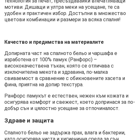
технология за печат, пресъздавайки впечатляващи
мотиви. Дишащи и ултра меки на усещане, те са
удобен и практичен избор. Достъпни в множество
цветови комбинации и размери за всяка спалня!
Качество и предимства на материалите
Допирната част на спалното бельо и чаршафа е
изработена от 100% памук (Ранфорс) –
висококачествена тъкан, която се отличава с
изключителна мекота и здравина, по-малка
свиваемост в сравнение с обикновените хасета и
фина, приятна на допир текстура.
Ранфорс памукът е естествен, нежен към кожата и
осигурява комфорт и свежест, което допринася за по-
добър сън и цялостно усещане за отпочиналост.
Здраве и защита
Спалното бельо не задържа прах, влага и бактерии,
като осигурява чиста и хигиенична среда за сън.