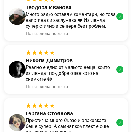
Теодора Иванова
Много рядко оставям коментари, но това
✓
наистина си заслужава ❤️ Изглежда
супер стилно и се пере без проблем.
Потвърдена поръчка
★★★★★
Никола Димитров
Реално е едно от малкото неща, които
✓
изглеждат по-добре отколкото на
снимките 😄
Потвърдена поръчка
★★★★★
Гергана Стоянова
Пристигна много бързо и опаковката
✓
беше супер. А самият комплект е още