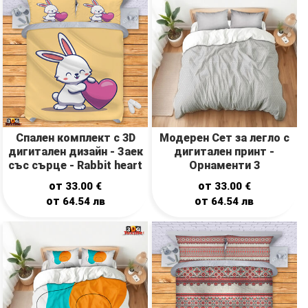
Спален комплект с 3D
Модерен Сет за легло с
дигитален дизайн - Заек
дигитален принт -
със сърце - Rabbit heart
Орнаменти 3
от
от
33.00
€
33.00
€
от
от
64.54
лв
64.54
лв