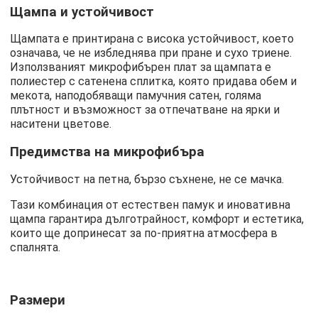
Щампа и устойчивост
Щампата е принтирана с висока устойчивост, което
означава, че не избледнява при пране и сухо триене.
Използваният микрофибърен плат за щампата е
полиестер с сатенена сплитка, която придава обем и
мекота, наподобяващи памучния сатен, голяма
плътност и възможност за отпечатване на ярки и
наситени цветове.
Предимства на микрофибъра
Устойчивост на петна, бързо съхнене, не се мачка.
Тази комбинация от естествен памук и иновативна
щампа гарантира дълготрайност, комфорт и естетика,
които ще допринесат за по-приятна атмосфера в
спалнята.
Размери