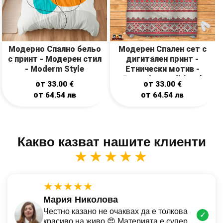
Модерно Спално бельо
Модерен Спален сет с
с принт - Модерен стил
дигитален принт -
- Moderm Style
Етнически мотив -
Romanian traditional
от
от
33.00
€
33.00
€
motif
от
от
64.54
лв
64.54
лв
Какво казват нашите клиенти
★★★★★
★★★★★
Мария Николова
Честно казано не очаквах да е толкова
✓
красиво на живо 😍 Материята е супер