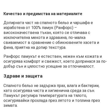
Качество и предимства на материалите
Допирната част на спалното бельо и чаршафа е
изработена от 100% памук (Ранфорс) –
висококачествена тъкан, която се отличава с
изключителна мекота и здравина, по-малка
свиваемост в сравнение с обикновените хасета и
фина, приятна на допир текстура.
Ранфорс памукът е естествен, нежен към кожата и
осигурява комфорт и свежест, което допринася за по-
добър сън и цялостно усещане за отпочиналост.
Здраве и защита
Спалното бельо не задържа прах, влага и бактерии,
като осигурява чиста и хигиенична среда за сън.
Памукът регулира температурата на тялото,
осигурявайки прохлада през лятото и топлина през
зимата.