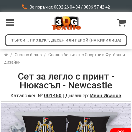
За поръчки: 0892 26 04 34 / 0896 57 42 42
/
/
Спално бельо
Спално бельо със Спортни и Футболни
дизайни
Сет за легло с принт -
Нюкасъл - Newcastle
Каталожен №
001460
| Дизайнер:
Иван Иванов