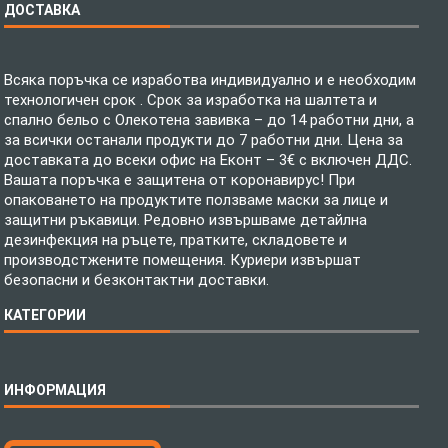
ДОСТАВКА
Всяка поръчка се изработва индивидуално и е необходим
технологичен срок . Срок за изработка на шалтета и
спално бельо с Олекотена завивка – до 14 работни дни, а
за всички останали продукти до 7 работни дни. Цена за
доставката до всеки офис на Еконт – 3€ с включен ДДС.
Вашата поръчка е защитена от коронавирус! При
опаковането на продуктите ползваме маски за лице и
защитни ръкавици. Редовно извършваме детайлна
дезинфекция на ръцете, пратките, складовете и
производстжените помещения. Куриери извършат
безопасни и безконтактни доставки.
КАТЕГОРИИ
Спално бельо
ИНФОРМАЦИЯ
Бебешки спални комплекти
Шалтета