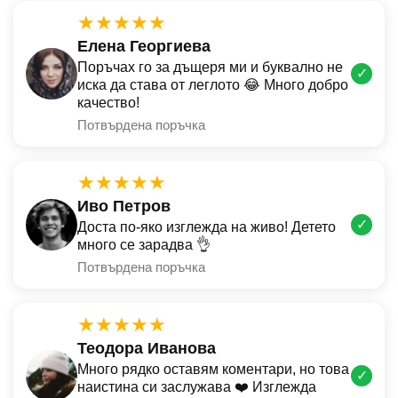
★★★★★
Елена Георгиева
Поръчах го за дъщеря ми и буквално не
✓
иска да става от леглото 😂 Много добро
качество!
Потвърдена поръчка
★★★★★
Иво Петров
✓
Доста по-яко изглежда на живо! Детето
много се зарадва 👌
Потвърдена поръчка
★★★★★
Теодора Иванова
Много рядко оставям коментари, но това
✓
наистина си заслужава ❤️ Изглежда