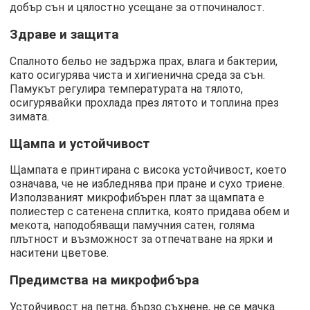
добър сън и цялостно усещане за отпочиналост.
Здраве и защита
Спалното бельо не задържа прах, влага и бактерии,
като осигурява чиста и хигиенична среда за сън.
Памукът регулира температурата на тялото,
осигурявайки прохлада през лятото и топлина през
зимата.
Щампа и устойчивост
Щампата е принтирана с висока устойчивост, което
означава, че не избледнява при пране и сухо триене.
Използваният микрофибърен плат за щампата е
полиестер с сатенена сплитка, която придава обем и
мекота, наподобяващи памучния сатен, голяма
плътност и възможност за отпечатване на ярки и
наситени цветове.
Предимства на микрофибъра
Устойчивост на петна, бързо съхнене, не се мачка.