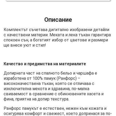
Описание
Комплектът съчетава дигитално изобразени детайли
с качествени материи. Меката и лека тъкан гарантира
спокоен сън, а богатият избор от цветове и размери
ще внесе уют и стил!
Качество и предимства на материалите
Допирната част на спалното бельо и чаршафа е
изработена от 100% памук (Ранфорс) –
висококачествена тъкан, която се отличава с
изключителна мекота и здравина, по-малка
свиваемост в сравнение с обикновените хасета и
фина, приятна на допир текстура.
Ранфорс памукът е естествен, нежен към кожата и
осигурява комфорт и свежест, което допринася за по-