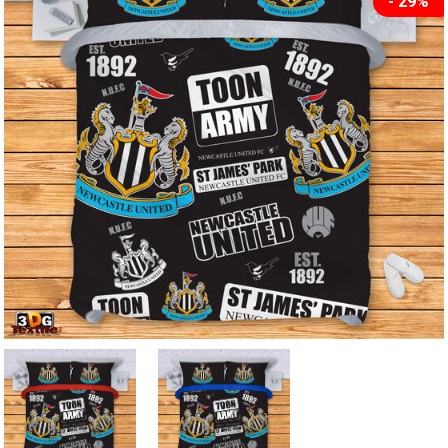
- 29%