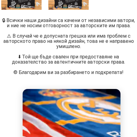
🔒 Всички наши дизайни са качени от независими автори,
и ние не носим отговорност за авторските им права.
⚠️ В случай че е допусната грешка или има проблем с
авторското право на някой дизайн, това не е направено
умишлено.
⬇️ Той ще бъде свален при предоставяне на
доказателство за автентичните авторски права.
©️ Благодарим ви за разбирането и подкрепата!