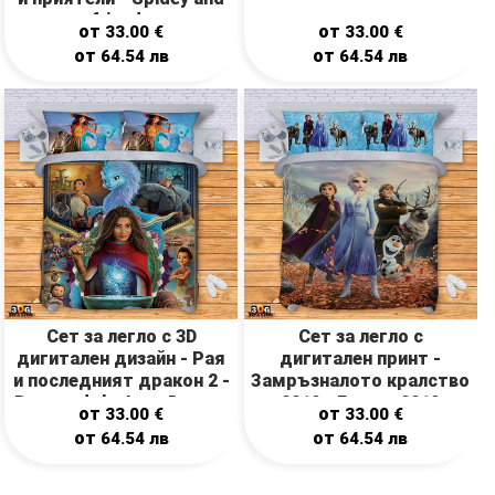
friends
от
от
33.00
€
33.00
€
от
от
64.54
лв
64.54
лв
Сет за легло с 3D
Сет за легло с
дигитален дизайн - Рая
дигитален принт -
и последният дракон 2 -
Замръзналото кралство
Raya and the Last Dragon
2019 - Frozen 2019
от
от
33.00
€
33.00
€
2
от
от
64.54
лв
64.54
лв