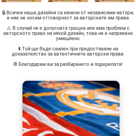
🔒 Всички наши дизайни са качени от независими автори,
и ние не носим отговорност за авторските им права.
⚠️ В случай че е допусната грешка или има проблем с
авторското право на някой дизайн, това не е направено
умишлено.
⬇️ Той ще бъде свален при предоставяне на
доказателство за автентичните авторски права.
©️ Благодарим ви за разбирането и подкрепата!