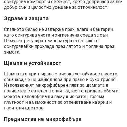
осигурява комфорт и свежест, което допринася за по-
добър сън и цялостно усещане за отпочиналост.
Здраве и защита
Спалното бельо не задържа прах, влага и бактерии,
като осигурява чиста и хигиенична среда за сън.
Памукът регулира температурата на тялото,
осигурявайки прохлада през лятото и топлина през
зимата.
Щампа и устойчивост
Щампата е принтирана с висока устойчивост, което
означава, че не избледнява при пране и сухо триене.
Използваният микрофибърен плат за щампата е
полиестер с сатенена сплитка, която придава обем и
мекота, наподобяващи памучния сатен, голяма
плътност и възможност за отпечатване на ярки и
наситени цветове.
Предимства на микрофибъра