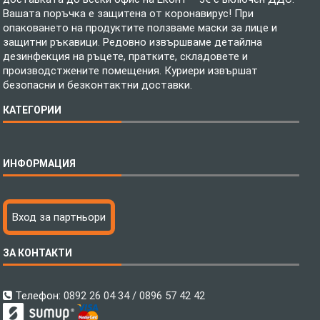
Вашата поръчка е защитена от коронавирус! При
опаковането на продуктите ползваме маски за лице и
защитни ръкавици. Редовно извършваме детайлна
дезинфекция на ръцете, пратките, складовете и
производстжените помещения. Куриери извършат
безопасни и безконтактни доставки.
КАТЕГОРИИ
Спално бельо
ИНФОРМАЦИЯ
Бебешки спални комплекти
Шалтета
Тениски с пълноцветен печат
Технология на печатане
Вход за партньори
Хавлиени кърпи
Файлове за печат
Халати
Доставка
ЗА КОНТАКТИ
Пончо за водни спортове
Как да поръчам?
Микрофибърни Плажни Кърпи
Ценообразуване
Микрофибърни Велурени Кърпи
С какво сме различни?
Телефон:
0892 26 04 34 / 0896 57 42 42
Детски пончота
Контакти