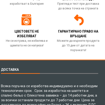
изработват в България
Преглед и тест при доставка
до всяка точка на страната
ЦВЕТОВЕТЕ НЕ
ГАРАНТИРАНО ПРАВО НА
ИЗБЕЛЯВАТ
ВРЪЩАНЕ
Не се изтрива, не избелява и
Можете да върнете продукта
щампата не се напуква!
до 15 дни от датата на
поръчката!
ДОСТАВКА
Всяка поръчка се изработва индивидуално и е необходим
технологичен срок . Срок за изработка на шалтета и
спално бельо с Олекотена завивка – до 14 работни дни, а
за всички останали продукти до 7 работни дни. Цена за
доставката до всеки офис на Еконт – 3€ с включен ДДС.