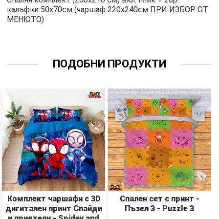
калъфки 50х70см (чаршаф 220х240см ПРИ ИЗБОР ОТ
МЕНЮТО)
ПОДОБНИ ПРОДУКТИ
Комплект чаршафи с 3D
Спален сет с принт -
дигитален принт Спайди
Пъзел 3 - Puzzle 3
и приятели - Spidey and