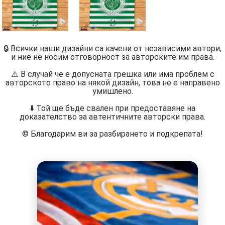
🔒 Всички наши дизайни са качени от независими автори,
и ние не носим отговорност за авторските им права.
⚠️ В случай че е допусната грешка или има проблем с
авторското право на някой дизайн, това не е направено
умишлено.
⬇️ Той ще бъде свален при предоставяне на
доказателство за автентичните авторски права.
©️ Благодарим ви за разбирането и подкрепата!