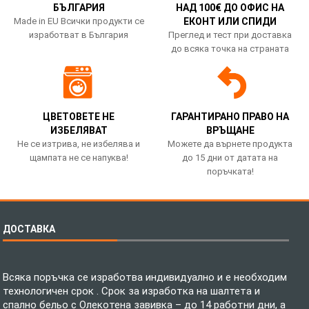
БЪЛГАРИЯ
НАД 100€ ДО ОФИС НА
Made in EU Всички продукти се
ЕКОНТ ИЛИ СПИДИ
изработват в България
Преглед и тест при доставка
до всяка точка на страната
ЦВЕТОВЕТЕ НЕ
ГАРАНТИРАНО ПРАВО НА
ИЗБЕЛЯВАТ
ВРЪЩАНЕ
Не се изтрива, не избелява и
Можете да върнете продукта
щампата не се напуква!
до 15 дни от датата на
поръчката!
ДОСТАВКА
Всяка поръчка се изработва индивидуално и е необходим
технологичен срок . Срок за изработка на шалтета и
спално бельо с Олекотена завивка – до 14 работни дни, а