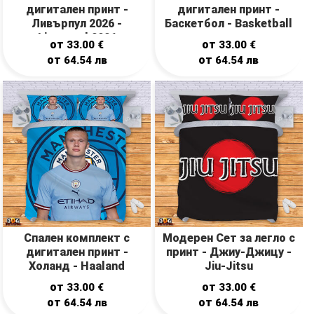
дигитален принт -
дигитален принт -
Ливърпул 2026 -
Баскетбол - Basketball
Liverpool 2026
от
от
33.00
€
33.00
€
от
от
64.54
лв
64.54
лв
Спален комплект с
Модерен Сет за легло с
дигитален принт -
принт - Джиу-Джицу -
Холанд - Haaland
Jiu-Jitsu
от
от
33.00
€
33.00
€
от
от
64.54
лв
64.54
лв