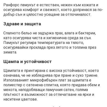
Ранфорс памукът е естествен, нежен към кожата и
осигурява комфорт и свежест, което допринася за по-
добър сън и цялостно усещане за отпочиналост.
Здраве и защита
Спалното бельо не задържа прах, влага и бактерии,
като осигурява чиста и хигиенична среда за сън.
Памукът регулира температурата на тялото,
осигурявайки прохлада през лятото и топлина през
зимата.
Щампа и устойчивост
Щампата е принтирана с висока устойчивост, което
означава, че не избледнява при пране и сухо триене.
Използваният микрофибърен плат за щампата е
полиестер с сатенена сплитка, която придава обем и
мекота, наподобяващи памучния сатен, голяма
плътност и възможност за отпечатване на ярки и
наситени цветове.