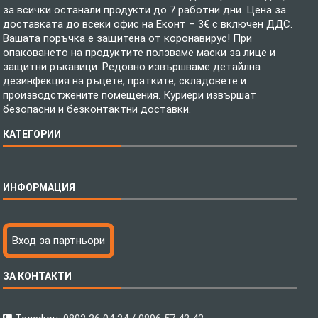
за всички останали продукти до 7 работни дни. Цена за
доставката до всеки офис на Еконт – 3€ с включен ДДС.
Вашата поръчка е защитена от коронавирус! При
опаковането на продуктите ползваме маски за лице и
защитни ръкавици. Редовно извършваме детайлна
дезинфекция на ръцете, пратките, складовете и
производстжените помещения. Куриери извършат
безопасни и безконтактни доставки.
КАТЕГОРИИ
Спално бельо
ИНФОРМАЦИЯ
Бебешки спални комплекти
Шалтета
Тениски с пълноцветен печат
Технология на печатане
Вход за партньори
Хавлиени кърпи
Файлове за печат
Халати
Доставка
ЗА КОНТАКТИ
Пончо за водни спортове
Как да поръчам?
Микрофибърни Плажни Кърпи
Ценообразуване
Микрофибърни Велурени Кърпи
С какво сме различни?