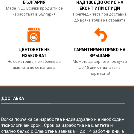
БЪЛГАРИЯ
НАД 100€ ДО ОФИС НА
Made in EU Всички продукти се
ЕКОНТ ИЛИ СПИДИ
изработват в България
Преглед и тест при доставка
до всяка точка на страната
ЦВЕТОВЕТЕ НЕ
ГАРАНТИРАНО ПРАВО НА
ИЗБЕЛЯВАТ
ВРЪЩАНЕ
Не се изтрива, не избелява и
Можете да върнете продукта
щампата не се напуква!
до 15 дни от датата на
поръчката!
ДОСТАВКА
Всяка поръчка се изработва индивидуално и е необходим
технологичен срок . Срок за изработка на шалтета и
спално бельо с Олекотена завивка – до 14 работни дни, а