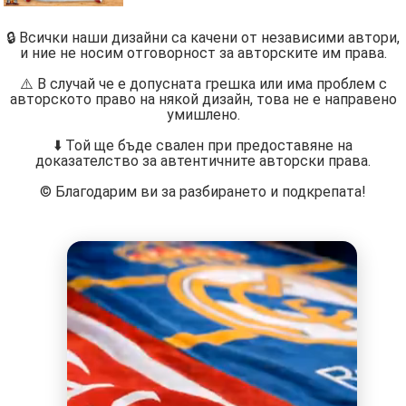
🔒 Всички наши дизайни са качени от независими автори,
и ние не носим отговорност за авторските им права.
⚠️ В случай че е допусната грешка или има проблем с
авторското право на някой дизайн, това не е направено
умишлено.
⬇️ Той ще бъде свален при предоставяне на
доказателство за автентичните авторски права.
©️ Благодарим ви за разбирането и подкрепата!