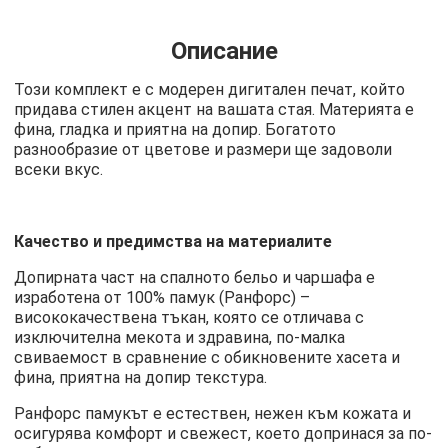
Описание
Този комплект е с модерен дигитален печат, който
придава стилен акцент на вашата стая. Материята е
фина, гладка и приятна на допир. Богатото
разнообразие от цветове и размери ще задоволи
всеки вкус.
Качество и предимства на материалите
Допирната част на спалното бельо и чаршафа е
изработена от 100% памук (Ранфорс) –
висококачествена тъкан, която се отличава с
изключителна мекота и здравина, по-малка
свиваемост в сравнение с обикновените хасета и
фина, приятна на допир текстура.
Ранфорс памукът е естествен, нежен към кожата и
осигурява комфорт и свежест, което допринася за по-