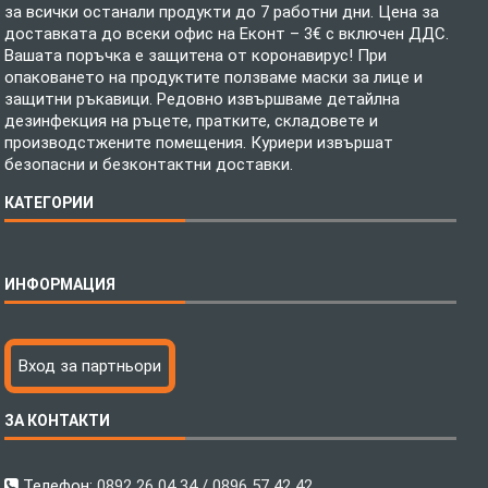
за всички останали продукти до 7 работни дни. Цена за
доставката до всеки офис на Еконт – 3€ с включен ДДС.
Вашата поръчка е защитена от коронавирус! При
опаковането на продуктите ползваме маски за лице и
защитни ръкавици. Редовно извършваме детайлна
дезинфекция на ръцете, пратките, складовете и
производстжените помещения. Куриери извършат
безопасни и безконтактни доставки.
КАТЕГОРИИ
Спално бельо
ИНФОРМАЦИЯ
Бебешки спални комплекти
Шалтета
Тениски с пълноцветен печат
Технология на печатане
Вход за партньори
Хавлиени кърпи
Файлове за печат
Халати
Доставка
ЗА КОНТАКТИ
Пончо за водни спортове
Как да поръчам?
Микрофибърни Плажни Кърпи
Ценообразуване
Микрофибърни Велурени Кърпи
С какво сме различни?
Телефон:
0892 26 04 34 / 0896 57 42 42