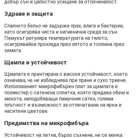
добър сън и цялостно усещане за отпочиналост.
Здраве и защита
Спалното бельо не задържа прах, влага и бактерии,
като осигурява чиста и хигиенична среда за сън.
Памукът регулира температурата на тялото,
осигурявайки прохлада през лятото и топлина през
зимата.
Щампа и устойчивост
Щампата е принтирана с висока устойчивост, което
означава, че не избледнява при пране и сухо триене.
Използваният микрофибърен плат за щампата е
полиестер с сатенена сплитка, която придава обем и
мекота, наподобяващи памучния сатен, голяма
плътност и възможност за отпечатване на ярки и
наситени цветове.
Предимства на микрофибъра
Устойчивост на петна, бързо съхнене, не се мачка.