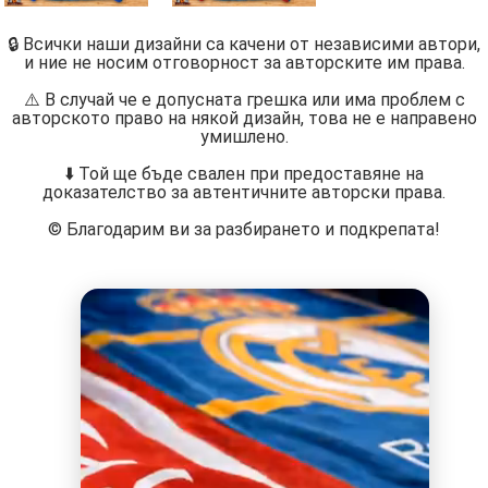
🔒 Всички наши дизайни са качени от независими автори,
и ние не носим отговорност за авторските им права.
⚠️ В случай че е допусната грешка или има проблем с
авторското право на някой дизайн, това не е направено
умишлено.
⬇️ Той ще бъде свален при предоставяне на
доказателство за автентичните авторски права.
©️ Благодарим ви за разбирането и подкрепата!