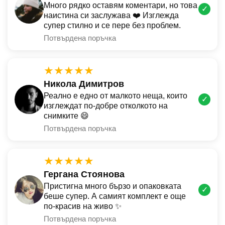
Много рядко оставям коментари, но това
✓
наистина си заслужава ❤️ Изглежда
супер стилно и се пере без проблем.
Потвърдена поръчка
★★★★★
Никола Димитров
Реално е едно от малкото неща, които
✓
изглеждат по-добре отколкото на
снимките 😄
Потвърдена поръчка
★★★★★
Гергана Стоянова
Пристигна много бързо и опаковката
✓
беше супер. А самият комплект е още
по-красив на живо ✨
Потвърдена поръчка