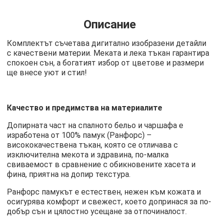
Описание
Комплектът съчетава дигитално изобразени детайли
с качествени материи. Меката и лека тъкан гарантира
спокоен сън, а богатият избор от цветове и размери
ще внесе уют и стил!
Качество и предимства на материалите
Допирната част на спалното бельо и чаршафа е
изработена от 100% памук (Ранфорс) –
висококачествена тъкан, която се отличава с
изключителна мекота и здравина, по-малка
свиваемост в сравнение с обикновените хасета и
фина, приятна на допир текстура.
Ранфорс памукът е естествен, нежен към кожата и
осигурява комфорт и свежест, което допринася за по-
добър сън и цялостно усещане за отпочиналост.