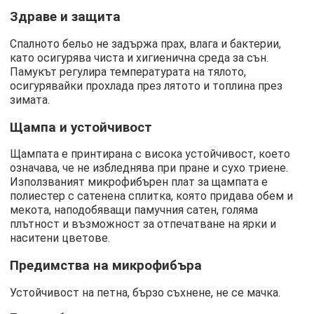
Здраве и защита
Спалното бельо не задържа прах, влага и бактерии,
като осигурява чиста и хигиенична среда за сън.
Памукът регулира температурата на тялото,
осигурявайки прохлада през лятото и топлина през
зимата.
Щампа и устойчивост
Щампата е принтирана с висока устойчивост, което
означава, че не избледнява при пране и сухо триене.
Използваният микрофибърен плат за щампата е
полиестер с сатенена сплитка, която придава обем и
мекота, наподобяващи памучния сатен, голяма
плътност и възможност за отпечатване на ярки и
наситени цветове.
Предимства на микрофибъра
Устойчивост на петна, бързо съхнене, не се мачка.