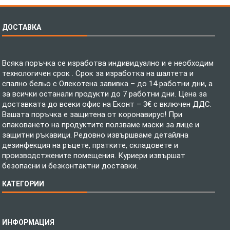
ДОСТАВКА
Всяка поръчка се изработва индивидуално и е необходим
технологичен срок . Срок за изработка на шалтета и
спално бельо с Олекотена завивка – до 14 работни дни, а
за всички останали продукти до 7 работни дни. Цена за
доставката до всеки офис на Еконт – 3€ с включен ДДС.
Вашата поръчка е защитена от коронавирус! При
опаковането на продуктите ползваме маски за лице и
защитни ръкавици. Редовно извършваме детайлна
дезинфекция на ръцете, пратките, складовете и
производстжените помещения. Куриери извършат
безопасни и безконтактни доставки.
КАТЕГОРИИ
Спално бельо
ИНФОРМАЦИЯ
Бебешки спални комплекти