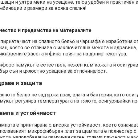
шащи и ултра меки на усещане, те са удобен и практичен
мбинации и размери за всяка спалня!
чество и предимства на материалите
пирната част на спалното бельо и чаршафа е изработена 
кан, която се отличава с изключителна мекота и здравина
икновените хасета и фина, приятна на допир текстура.
нфорс памукът е естествен, нежен към кожата и осигуряв
бър сън и цялостно усещане за отпочиналост.
драве и защита
алното бельо не задържа прах, влага и бактерии, като осиг
мукът регулира температурата на тялото, осигурявайки про
ампа и устойчивост
мпата е принтирана с висока устойчивост, което означава,
ползваният микрофибърен плат за щампата е полиестер с 
кота, наподобяващи памучния сатен, голяма плътност и въ