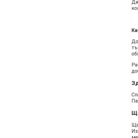
Ди
ко
Ка
До
тъ
об
Ра
до
З
Сп
Па
Щ
Ща
Из
ме