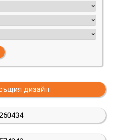
 същия дизайн
260434