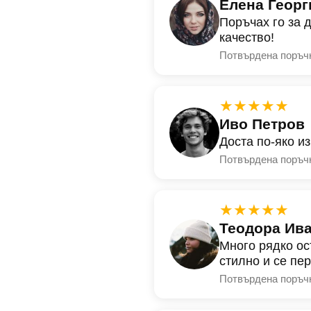
Елена Георг
Поръчах го за 
качество!
Потвърдена поръч
★★★★★
Иво Петров
Доста по-яко и
Потвърдена поръч
★★★★★
Теодора Ив
Много рядко ос
стилно и се пе
Потвърдена поръч