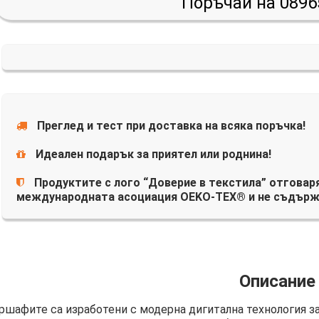
Поръчай на 0896
Преглед и тест при доставка на всяка поръчка!
Идеален подарък за приятел или роднина!
Продуктите с лого “Доверие в текстила” отговаря
международната асоциация OEKO-TEX® и не съдърж
Описание
ршафите са изработени с модерна дигитална технология з