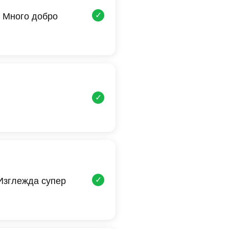
✓
 Много добро
✓
✓
 Изглежда супер