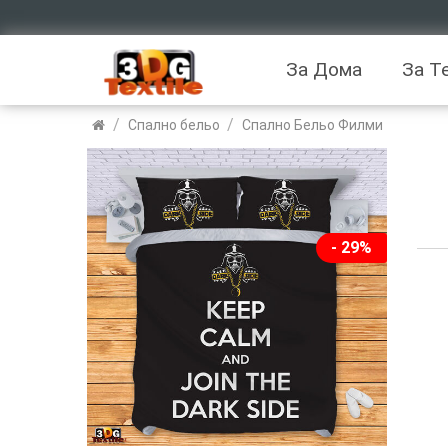
За Дома
За Т
/
/
Спално бельо
Спално Бельо Филми
- 29%