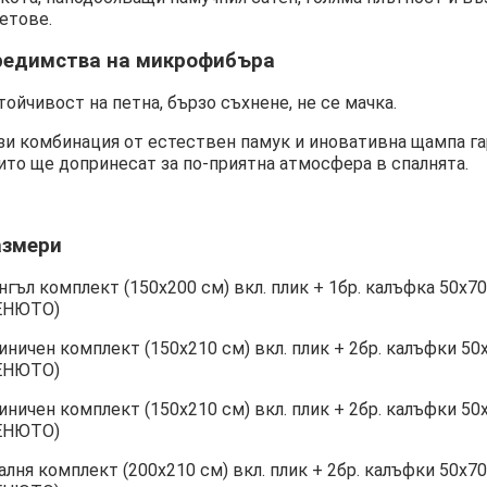
етове.
редимства на микрофибъра
тойчивост на петна, бързо съхнене, не се мачка.
зи комбинация от естествен памук и иновативна щампа га
ито ще допринесат за по-приятна атмосфера в спалнята.
азмери
нгъл комплект (150х200 см) вкл. плик + 1бр. калъфка 50
ЕНЮТО)
иничен комплект (150х210 см) вкл. плик + 2бр. калъфки
ЕНЮТО)
иничен комплект (150х210 см) вкл. плик + 2бр. калъфки
ЕНЮТО)
алня комплект (200х210 см) вкл. плик + 2бр. калъфки 50