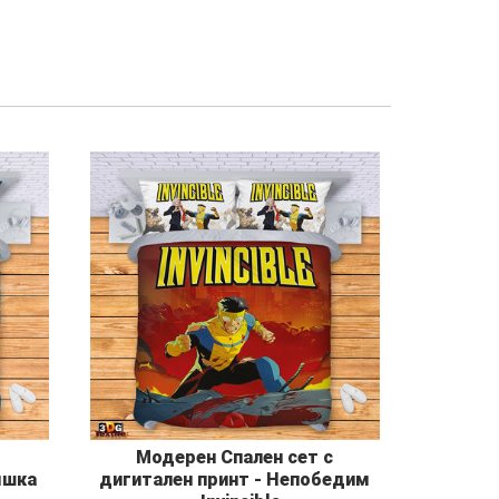
Модерен Спален сет с
яшка
дигитален принт - Непобедим