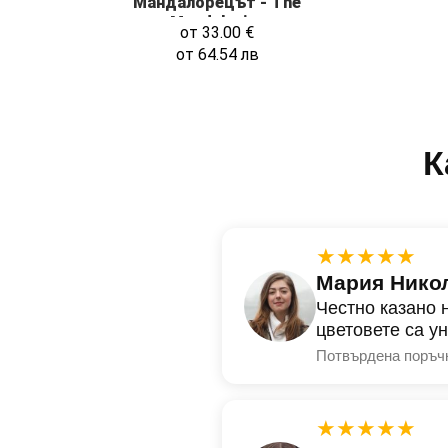
Мандалорецът - The
Mandalorian
от
33.00
€
от
64.54
лв
К
★★★★★
Мария Нико
Честно казано 
цветовете са у
Потвърдена поръч
★★★★★