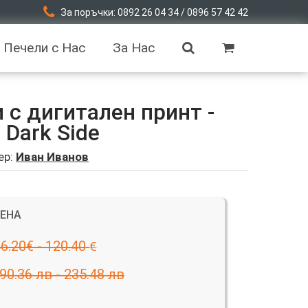
За поръчки: 0892 26 04 34 / 0896 57 42 42
Печели с Нас
За Нас
с дигитален принт -
 Dark Side
ер:
Иван Иванов
ЦЕНА
6.20€ - 120.40
€
90.36 лв - 235.48 лв