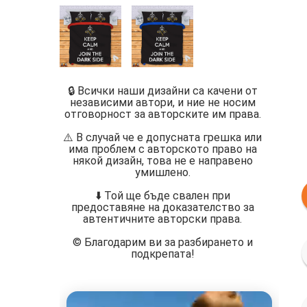
🔒 Всички наши дизайни са качени от
независими автори, и ние не носим
отговорност за авторските им права.
⚠️ В случай че е допусната грешка или
има проблем с авторското право на
някой дизайн, това не е направено
умишлено.
⬇️ Той ще бъде свален при
предоставяне на доказателство за
автентичните авторски права.
©️ Благодарим ви за разбирането и
подкрепата!