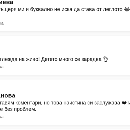
иева
дъщеря ми и буквално не иска да става от леглото 
ка
зглежда на живо! Детето много се зарадва 👌
ка
анова
тавям коментари, но това наистина си заслужава ❤️
ре без проблем.
ка