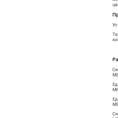
цв
П
Ус
Та
ко
Р
Си
М
Ед
М
Ед
М
Сп