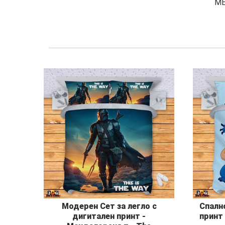
М
Модерен Сет за легло с
Спалн
дигитален принт -
принт 