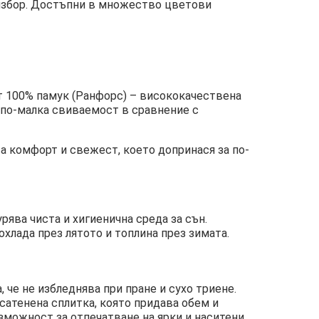
 избор. Достъпни в множество цветови
от 100% памук (Ранфорс) – висококачествена
, по-малка свиваемост в сравнение с
а комфорт и свежест, което допринася за по-
урява чиста и хигиенична среда за сън.
хлада през лятото и топлина през зимата.
 че не избледнява при пране и сухо триене.
сатенена сплитка, която придава обем и
зможност за отпечатване на ярки и наситени