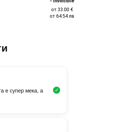
- Invincible
от
33.00
€
от
64.54
лв
ти
✓
а е супер мека, а