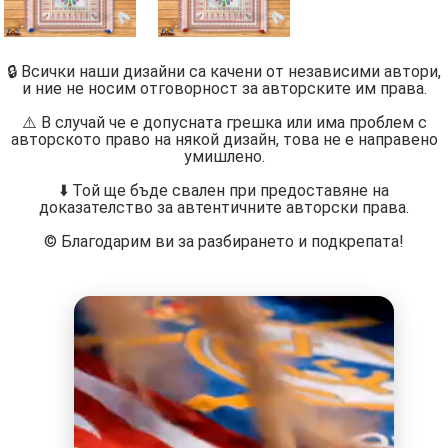
🔒 Всички наши дизайни са качени от независими автори,
и ние не носим отговорност за авторските им права.
⚠️ В случай че е допусната грешка или има проблем с
авторското право на някой дизайн, това не е направено
умишлено.
⬇️ Той ще бъде свален при предоставяне на
доказателство за автентичните авторски права.
©️ Благодарим ви за разбирането и подкрепата!