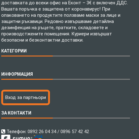
доставката до всеки офис на Еконт – 3€ с включен ДДС.
Вашата поръчка е защитена от коронавирус! При
опаковането на продуктите ползваме маски за лице и
защитни ръкавици. Редовно извършваме детайлна
дезинфекция на ръцете, пратките, складовете и
производстжените помещения. Куриери извършат
безопасни и безконтактни доставки.
КАТЕГОРИИ
Спално бельо
ИНФОРМАЦИЯ
Бебешки спални комплекти
Шалтета
Тениски с пълноцветен печат
Технология на печатане
Вход за партньори
Хавлиени кърпи
Файлове за печат
Халати
Доставка
ЗА КОНТАКТИ
Пончо за водни спортове
Как да поръчам?
Микрофибърни Плажни Кърпи
Ценообразуване
Микрофибърни Велурени Кърпи
С какво сме различни?
Телефон:
0892 26 04 34 / 0896 57 42 42
Детски пончота
Контакти