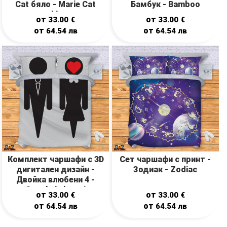
Cat бяло - Marie Cat
Бамбук - Bamboo
white
от
от
33.00
€
33.00
€
от
от
64.54
лв
64.54
лв
Комплект чаршафи с 3D
Сет чаршафи с принт -
дигитален дизайн -
Зодиак - Zodiac
Двойка влюбени 4 -
Couple in love 4
от
от
33.00
€
33.00
€
от
от
64.54
лв
64.54
лв