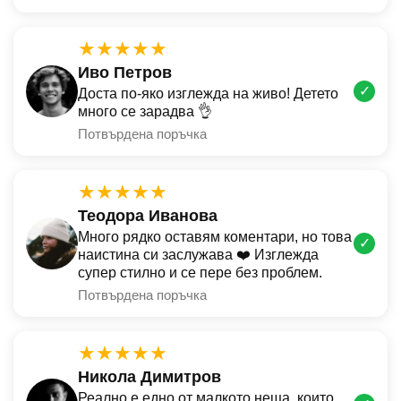
★★★★★
Иво Петров
✓
Доста по-яко изглежда на живо! Детето
много се зарадва 👌
Потвърдена поръчка
★★★★★
Теодора Иванова
Много рядко оставям коментари, но това
✓
наистина си заслужава ❤️ Изглежда
супер стилно и се пере без проблем.
Потвърдена поръчка
★★★★★
Никола Димитров
Реално е едно от малкото неща, които