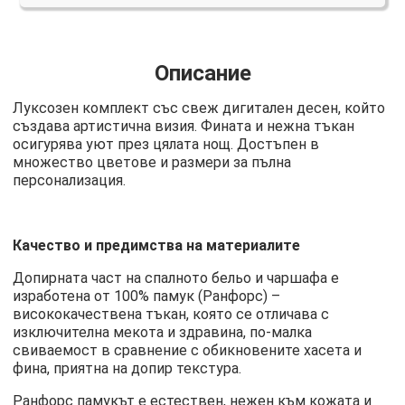
Описание
Луксозен комплект със свеж дигитален десен, който
създава артистична визия. Фината и нежна тъкан
осигурява уют през цялата нощ. Достъпен в
множество цветове и размери за пълна
персонализация.
Качество и предимства на материалите
Допирната част на спалното бельо и чаршафа е
изработена от 100% памук (Ранфорс) –
висококачествена тъкан, която се отличава с
изключителна мекота и здравина, по-малка
свиваемост в сравнение с обикновените хасета и
фина, приятна на допир текстура.
Ранфорс памукът е естествен, нежен към кожата и