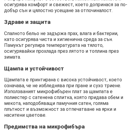
осигурява комфорт и свежест, което допринася за по-
добър сън и цялостно усещане за отпочиналост.
Здраве и защита
Спалното бельо не задържа прах, влага и бактерии,
като осигурява чиста и хигиенична среда за сън.
Памукът регулира температурата на тялото,
осигурявайки прохлада през лятото и топлина през
зимата.
Щампа и устойчивост
Щампата е принтирана с висока устойчивост, което
означава, че не избледнява при пране и сухо триене.
Използваният микрофибърен плат за щампата е
полиестер с сатенена сплитка, която придава обем и
мекота, наподобяващи памучния сатен, голяма
плътност и възможност за отпечатване на ярки и
наситени цветове.
Предимства на микрофибъра