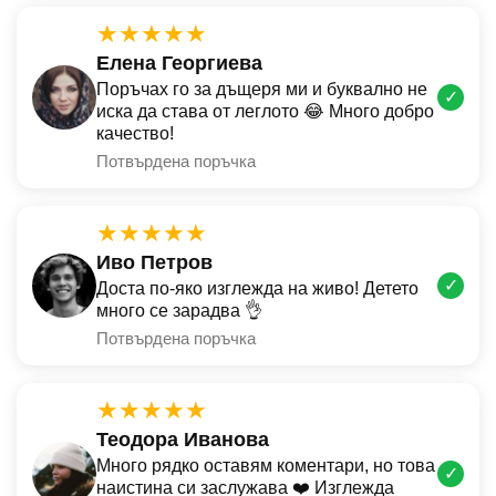
★★★★★
Елена Георгиева
Поръчах го за дъщеря ми и буквално не
✓
иска да става от леглото 😂 Много добро
качество!
Потвърдена поръчка
★★★★★
Иво Петров
✓
Доста по-яко изглежда на живо! Детето
много се зарадва 👌
Потвърдена поръчка
★★★★★
Теодора Иванова
Много рядко оставям коментари, но това
✓
наистина си заслужава ❤️ Изглежда