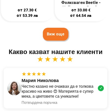
Фолксваген Beetle -
Volkswagen Beetle
от
от
27.30
€
33.00
€
от
от
53.39
лв
64.54
лв
Виж още
Какво казват нашите клиенти
★★★★★
★★★★★
Мария Николова
Честно казано не очаквах да е толкова
✓
красиво на живо 😍 Материята е супер
мека, а цветовете са уникални!
Потвърдена поръчка