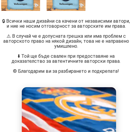
🔒 Всички наши дизайни са качени от независими автори,
и ние не носим отговорност за авторските им права.
⚠️ В случай че е допусната грешка или има проблем с
авторското право на някой дизайн, това не е направено
умишлено.
⬇️ Той ще бъде свален при предоставяне на
доказателство за автентичните авторски права.
©️ Благодарим ви за разбирането и подкрепата!