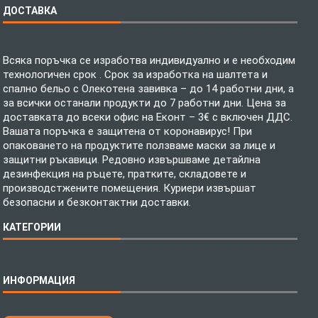
ДОСТАВКА
Всяка поръчка се изработва индивидуално и е необходим
технологичен срок . Срок за изработка на шалтета и
спално бельо с Олекотена завивка – до 14 работни дни, а
за всички останали продукти до 7 работни дни. Цена за
доставката до всеки офис на Еконт – 3€ с включен ДДС.
Вашата поръчка е защитена от коронавирус! При
опаковането на продуктите ползваме маски за лице и
защитни ръкавици. Редовно извършваме детайлна
дезинфекция на ръцете, пратките, складовете и
производстжените помещения. Куриери извършат
безопасни и безконтактни доставки.
КАТЕГОРИИ
Спално бельо
ИНФОРМАЦИЯ
Бебешки спални комплекти
Шалтета