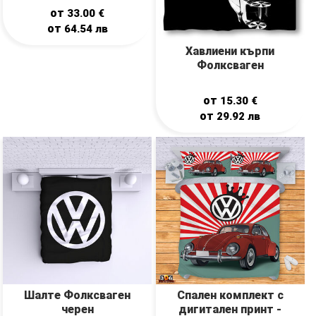
от
33.00
€
от
64.54
лв
Хавлиени кърпи
Фолксваген
от
15.30
€
от
29.92
лв
Шалте Фолксваген
Спален комплект с
черен
дигитален принт -