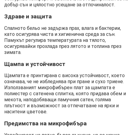
добър сън и цялостно усещане за отпочиналост.
Здраве и защита
Спалното бельо не задържа прах, влага и бактерии,
като осигурява чиста и хигиенична среда за сън.
Памукът регулира температурата на тялото,
осигурявайки прохлада през лятото и топлина през
зимата.
Щампа и устойчивост
Щампата е принтирана с висока устойчивост, което
означава, че не избледнява при пране и сухо триене.
Използваният микрофибърен плат за щампата е
полиестер с сатенена сплитка, която придава обем и
мекота, наподобяващи памучния сатен, голяма
плътност и възможност за отпечатване на ярки и
наситени цветове.
Предимства на микрофибъра