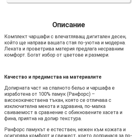
Описание
Комплект чаршафи с впечатляващ дигитален десен,
който ще направи вашата стая по-уютна и модерна.
Леката и проветрива материя предлага несравним
комфорт. Богат избор от цветове и размери.
Качество и предимства на материалите
Допирната част на спалното бельо и чаршафа е
изработена от 100% памук (Ранфорс) –
висококачествена тъкан, която се отличава с
изключителна мекота и здравина, по-малка
свиваемост в сравнение с обикновените хасета и
фина, приятна на допир текстура.
Ранфорс памукът е естествен, нежен към кожата и
осигурява комфорт и свежест, което допринася за по-