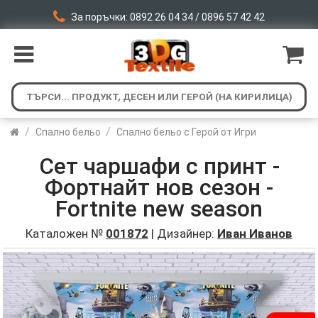
За поръчки: 0892 26 04 34 / 0896 57 42 42
/
/
Спално бельо
Спално бельо с Герой от Игри
Сет чаршафи с принт -
Фортнайт нов сезон -
Fortnite new season
Каталожен №
001872
| Дизайнер:
Иван Иванов