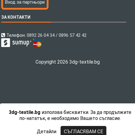
Вход за партньори
Хавлиени кърпи
Файлове за печат
Халати
Доставка
ЗА КОНТАКТИ
Пончо за водни спортове
Как да поръчам?
Микрофибърни Плажни Кърпи
Ценообразуване
Микрофибърни Велурени Кърпи
С какво сме различни?
Телефон:
0892 26 04 34 / 0896 57 42 42
Детски пончота
Контакти
Тениски
Общи Условия
Завеси
Политика за поверителност
Copyright 2026 3dg-textile.bg
Поларени Одеяла
Връщане на продукти
Поларени Одеяла Шерпа
Направи си
Възглавници
Суитшърти Hoodie с качулка
Hoodie Sherpa Polar
Разпродажба
3dg-textile.bg
използва бисквитки. За да продължите
Правоъгълни Килими
по-нататък, е необходимо Вашето съгласие.
Кръгли Килими
Спортни Екипи
Детайли
СЪГЛАСЯВАМ СЕ
Дизайнери