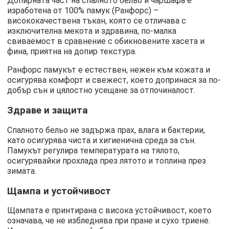
Допирната част на спалното бельо и чаршафа е
изработена от 100% памук (Ранфорс) –
висококачествена тъкан, която се отличава с
изключителна мекота и здравина, по-малка
свиваемост в сравнение с обикновените хасета и
фина, приятна на допир текстура.
Ранфорс памукът е естествен, нежен към кожата и
осигурява комфорт и свежест, което допринася за по-
добър сън и цялостно усещане за отпочиналост.
Здраве и защита
Спалното бельо не задържа прах, влага и бактерии,
като осигурява чиста и хигиенична среда за сън.
Памукът регулира температурата на тялото,
осигурявайки прохлада през лятото и топлина през
зимата.
Щампа и устойчивост
Щампата е принтирана с висока устойчивост, което
означава, че не избледнява при пране и сухо триене.