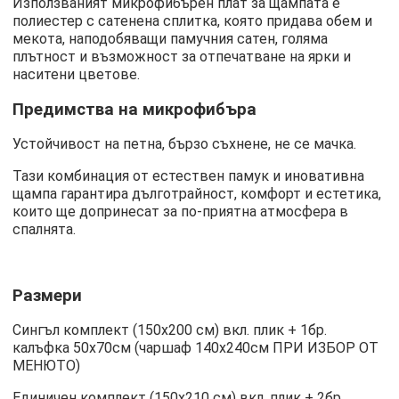
Използваният микрофибърен плат за щампата е
полиестер с сатенена сплитка, която придава обем и
мекота, наподобяващи памучния сатен, голяма
плътност и възможност за отпечатване на ярки и
наситени цветове.
Предимства на микрофибъра
Устойчивост на петна, бързо съхнене, не се мачка.
Тази комбинация от естествен памук и иновативна
щампа гарантира дълготрайност, комфорт и естетика,
които ще допринесат за по-приятна атмосфера в
спалнята.
Размери
Сингъл комплект (150х200 см) вкл. плик + 1бр.
калъфка 50х70см (чаршаф 140х240см ПРИ ИЗБОР ОТ
МЕНЮТО)
Единичен комплект (150х210 см) вкл. плик + 2бр.