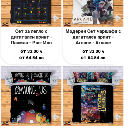
Сет за легло с
Модерен Сет чаршафи с
дигитален принт -
дигитален принт -
Пакман - Pac-Man
Arcane - Arcane
от
от
33.00
€
33.00
€
от
от
64.54
лв
64.54
лв