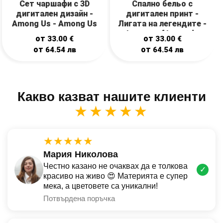
Сет чаршафи с 3D
Спално бельо с
дигитален дизайн -
дигитален принт -
Among Us - Among Us
Лигата на легендите -
League of Legends
от
от
33.00
€
33.00
€
от
от
64.54
лв
64.54
лв
Какво казват нашите клиенти
★★★★★
★★★★★
Мария Николова
Честно казано не очаквах да е толкова
✓
красиво на живо 😍 Материята е супер
мека, а цветовете са уникални!
Потвърдена поръчка