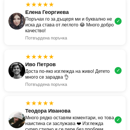
★★★★★
Елена Георгиева
Поръчах го за дъщеря ми и буквално не
✓
иска да става от леглото 😂 Много добро
качество!
Потвърдена поръчка
★★★★★
Иво Петров
✓
Доста по-яко изглежда на живо! Детето
много се зарадва 👌
Потвърдена поръчка
★★★★★
Теодора Иванова
Много рядко оставям коментари, но това
✓
наистина си заслужава ❤️ Изглежда
супер стилно и се пере без проблем.