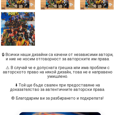
🔒 Всички наши дизайни са качени от независими автори,
и ние не носим отговорност за авторските им права.
⚠️ В случай че е допусната грешка или има проблем с
авторското право на някой дизайн, това не е направено
умишлено.
⬇️ Той ще бъде свален при предоставяне на
доказателство за автентичните авторски права.
©️ Благодарим ви за разбирането и подкрепата!