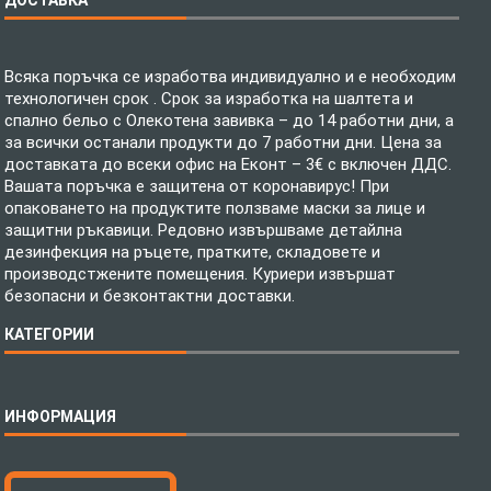
Всяка поръчка се изработва индивидуално и е необходим
технологичен срок . Срок за изработка на шалтета и
спално бельо с Олекотена завивка – до 14 работни дни, а
за всички останали продукти до 7 работни дни. Цена за
доставката до всеки офис на Еконт – 3€ с включен ДДС.
Вашата поръчка е защитена от коронавирус! При
опаковането на продуктите ползваме маски за лице и
защитни ръкавици. Редовно извършваме детайлна
дезинфекция на ръцете, пратките, складовете и
производстжените помещения. Куриери извършат
безопасни и безконтактни доставки.
КАТЕГОРИИ
Спално бельо
ИНФОРМАЦИЯ
Бебешки спални комплекти
Шалтета
Тениски с пълноцветен печат
Технология на печатане