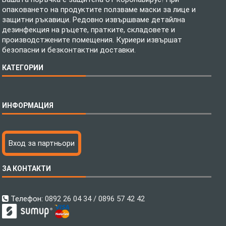
опаковането на продуктите ползваме маски за лице и
защитни ръкавици. Редовно извършваме детайлна
дезинфекция на ръцете, пратките, складовете и
производстжените помещения. Куриери извършат
безопасни и безконтактни доставки.
КАТЕГОРИИ
Спално бельо
ИНФОРМАЦИЯ
Бебешки спални комплекти
Шалтета
Тениски с пълноцветен печат
Технология на печатане
Вход за партньори
Хавлиени кърпи
Файлове за печат
Халати
Доставка
ЗА КОНТАКТИ
Пончо за водни спортове
Как да поръчам?
Микрофибърни Плажни Кърпи
Ценообразуване
Микрофибърни Велурени Кърпи
С какво сме различни?
Телефон:
0892 26 04 34 / 0896 57 42 42
Детски пончота
Контакти
Тениски
Общи Условия