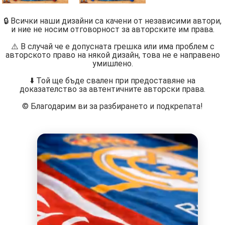
🔒 Всички наши дизайни са качени от независими автори,
и ние не носим отговорност за авторските им права.
⚠️ В случай че е допусната грешка или има проблем с
авторското право на някой дизайн, това не е направено
умишлено.
⬇️ Той ще бъде свален при предоставяне на
доказателство за автентичните авторски права.
©️ Благодарим ви за разбирането и подкрепата!