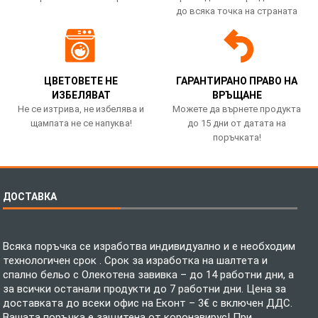
до всяка точка на страната
ЦВЕТОВЕТЕ НЕ
ГАРАНТИРАНО ПРАВО НА
ИЗБЕЛЯВАТ
ВРЪЩАНЕ
Не се изтрива, не избелява и
Можете да върнете продукта
щампата не се напуква!
до 15 дни от датата на
поръчката!
ДОСТАВКА
Всяка поръчка се изработва индивидуално и е необходим
технологичен срок . Срок за изработка на шалтета и
спално бельо с Олекотена завивка – до 14 работни дни, а
за всички останали продукти до 7 работни дни. Цена за
доставката до всеки офис на Еконт – 3€ с включен ДДС.
Вашата поръчка е защитена от коронавирус! При