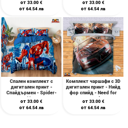
от
от
33.00
€
33.00
€
от
от
64.54
лв
64.54
лв
Спален комплект с
Комплект чаршафи с 3D
дигитален принт -
дигитален принт - Нийд
Спайдърмен - Spider-
фор спийд - Need for
Man
speed
от
от
33.00
€
33.00
€
от
от
64.54
лв
64.54
лв