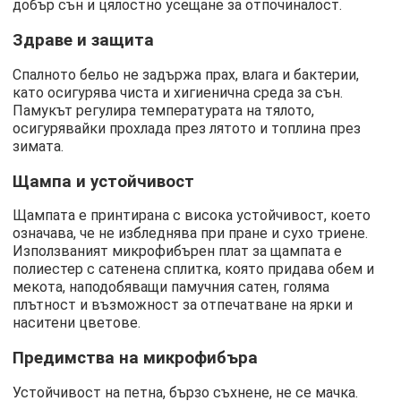
добър сън и цялостно усещане за отпочиналост.
Здраве и защита
Спалното бельо не задържа прах, влага и бактерии,
като осигурява чиста и хигиенична среда за сън.
Памукът регулира температурата на тялото,
осигурявайки прохлада през лятото и топлина през
зимата.
Щампа и устойчивост
Щампата е принтирана с висока устойчивост, което
означава, че не избледнява при пране и сухо триене.
Използваният микрофибърен плат за щампата е
полиестер с сатенена сплитка, която придава обем и
мекота, наподобяващи памучния сатен, голяма
плътност и възможност за отпечатване на ярки и
наситени цветове.
Предимства на микрофибъра
Устойчивост на петна, бързо съхнене, не се мачка.