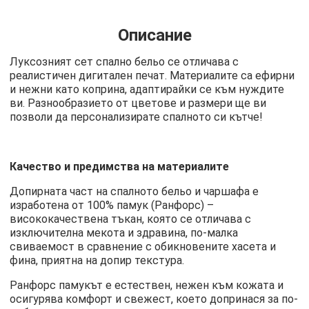
Описание
Луксозният сет спално бельо се отличава с
реалистичен дигитален печат. Материалите са ефирни
и нежни като коприна, адаптирайки се към нуждите
ви. Разнообразието от цветове и размери ще ви
позволи да персонализирате спалното си кътче!
Качество и предимства на материалите
Допирната част на спалното бельо и чаршафа е
изработена от 100% памук (Ранфорс) –
висококачествена тъкан, която се отличава с
изключителна мекота и здравина, по-малка
свиваемост в сравнение с обикновените хасета и
фина, приятна на допир текстура.
Ранфорс памукът е естествен, нежен към кожата и
осигурява комфорт и свежест, което допринася за по-