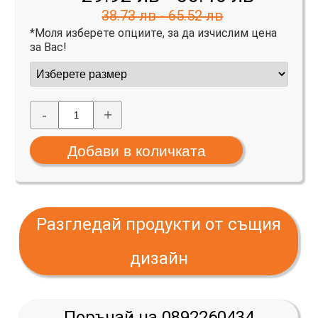
38.73 лв - 65.52 лв
*Моля изберете опциите, за да изчислим цена
за Вас!
-
+
Разгледай продукти от същия
дизайн
Поръчай на 0892260434