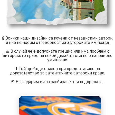
🔒 Всички наши дизайни са качени от независими автори,
и ние не носим отговорност за авторските им права.
⚠️ В случай че е допусната грешка или има проблем с
авторското право на някой дизайн, това не е направено
умишлено.
⬇️ Той ще бъде свален при предоставяне на
доказателство за автентичните авторски права.
©️ Благодарим ви за разбирането и подкрепата!