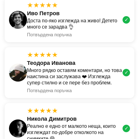
★★★★★
Иво Петров
✓
Доста по-яко изглежда на живо! Детето
много се зарадва 👌
Потвърдена поръчка
★★★★★
Теодора Иванова
Много рядко оставям коментари, но това
✓
наистина си заслужава ❤️ Изглежда
супер стилно и се пере без проблем.
Потвърдена поръчка
★★★★★
Никола Димитров
Реално е едно от малкото неща, които
✓
изглеждат по-добре отколкото на
снимките 😄