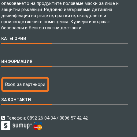
опаковането на продуктите ползваме маски за лице и
защитни ръкавици. Редовно извършваме детайлна
дезинфекция на ръцете, пратките, складовете и
производстжените помещения. Куриери извършат
безопасни и безконтактни доставки.
КАТЕГОРИИ
Спално бельо
ИНФОРМАЦИЯ
Бебешки спални комплекти
Шалтета
Тениски с пълноцветен печат
Технология на печатане
Вход за партньори
Хавлиени кърпи
Файлове за печат
Халати
Доставка
ЗА КОНТАКТИ
Пончо за водни спортове
Как да поръчам?
Микрофибърни Плажни Кърпи
Ценообразуване
Микрофибърни Велурени Кърпи
С какво сме различни?
Телефон:
0892 26 04 34 / 0896 57 42 42
Детски пончота
Контакти
Тениски
Общи Условия