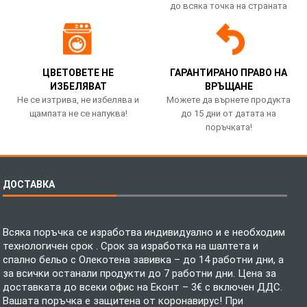
до всяка точка на страната
ЦВЕТОВЕТЕ НЕ
ГАРАНТИРАНО ПРАВО НА
ИЗБЕЛЯВАТ
ВРЪЩАНЕ
Не се изтрива, не избелява и
Можете да върнете продукта
щампата не се напуква!
до 15 дни от датата на
поръчката!
ДОСТАВКА
Всяка поръчка се изработва индивидуално и е необходим
технологичен срок . Срок за изработка на шалтета и
спално бельо с Олекотена завивка – до 14 работни дни, а
за всички останали продукти до 7 работни дни. Цена за
доставката до всеки офис на Еконт – 3€ с включен ДДС.
Вашата поръчка е защитена от коронавирус! При