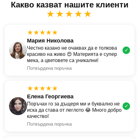
Какво казват нашите клиенти
★★★★★
★★★★★
Мария Николова
Честно казано не очаквах да е толкова
✓
красиво на живо 😍 Материята е супер
мека, а цветовете са уникални!
Потвърдена поръчка
★★★★★
Елена Георгиева
Поръчах го за дъщеря ми и буквално не
✓
иска да става от леглото 😂 Много добро
качество!
Потвърдена поръчка