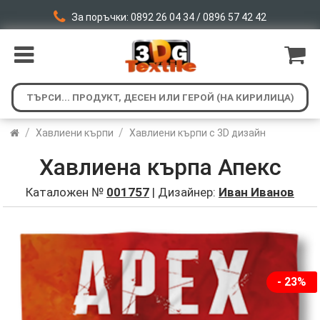
За поръчки: 0892 26 04 34 / 0896 57 42 42
/
/
Хавлиени кърпи
Хавлиени кърпи с 3D дизайн
Хавлиена кърпа Апекс
Каталожен №
001757
| Дизайнер:
Иван Иванов
- 23%