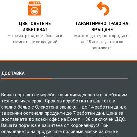
ЦВЕТОВЕТЕ НЕ
ГАРАНТИРАНО ПРАВО НА
ИЗБЕЛЯВАТ
ВРЪЩАНЕ
Не се изтрива, не избелява и
Можете да върнете продукта
щампата не се напуква!
до 15 дни от датата на
поръчката!
ДОСТАВКА
Всяка поръчка се изработва индивидуално и е необходим
технологичен срок . Срок за изработка на шалтета и
спално бельо с Олекотена завивка – до 14 работни дни, а
за всички останали продукти до 7 работни дни. Цена за
доставката до всеки офис на Еконт – 3€ с включен ДДС.
Вашата поръчка е защитена от коронавирус! При
опаковането на продуктите ползваме маски за лице и