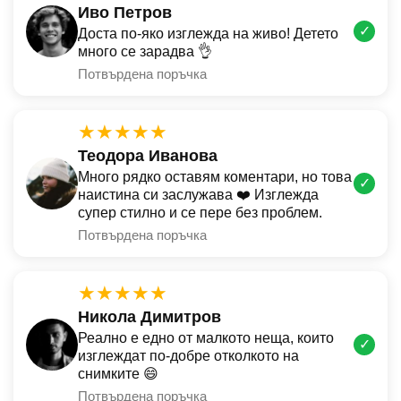
Иво Петров
✓
Доста по-яко изглежда на живо! Детето
много се зарадва 👌
Потвърдена поръчка
★★★★★
Теодора Иванова
Много рядко оставям коментари, но това
✓
наистина си заслужава ❤️ Изглежда
супер стилно и се пере без проблем.
Потвърдена поръчка
★★★★★
Никола Димитров
Реално е едно от малкото неща, които
✓
изглеждат по-добре отколкото на
снимките 😄
Потвърдена поръчка