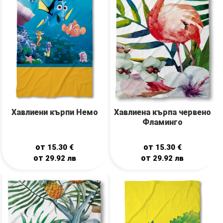
Хавлиени кърпи Немо
Хавлиена кърпа червено
Фламинго
от
от
15.30
€
15.30
€
от
от
29.92
лв
29.92
лв