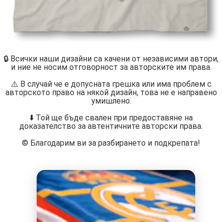
🔒 Всички наши дизайни са качени от независими автори,
и ние не носим отговорност за авторските им права.
⚠️ В случай че е допусната грешка или има проблем с
авторското право на някой дизайн, това не е направено
умишлено.
⬇️ Той ще бъде свален при предоставяне на
доказателство за автентичните авторски права.
©️ Благодарим ви за разбирането и подкрепата!