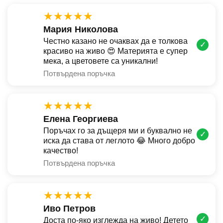
★★★★★
Мария Николова
Честно казано не очаквах да е толкова
✓
красиво на живо 😍 Материята е супер
мека, а цветовете са уникални!
Потвърдена поръчка
★★★★★
Елена Георгиева
Поръчах го за дъщеря ми и буквално не
✓
иска да става от леглото 😂 Много добро
качество!
Потвърдена поръчка
★★★★★
Иво Петров
✓
Доста по-яко изглежда на живо! Детето