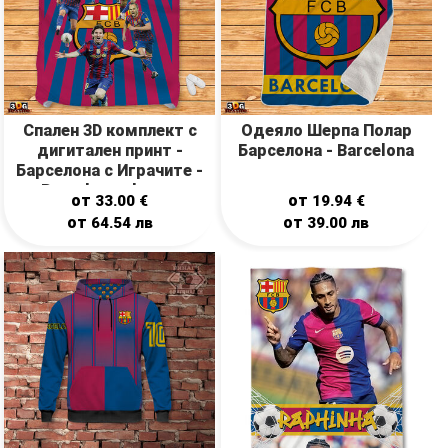
Спален 3D комплект с
Одеяло Шерпа Полар
дигитален принт -
Барселона - Barcelona
Барселона с Играчите -
Barcelona players
от
от
33.00
€
19.94
€
от
от
64.54
лв
39.00
лв