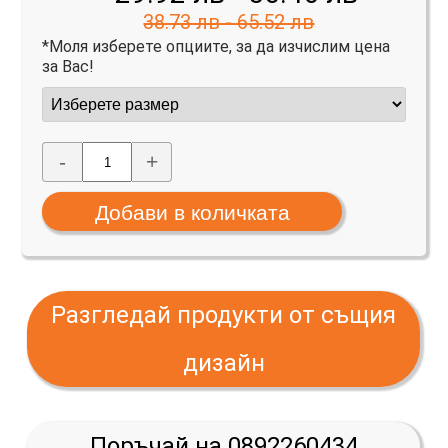
38.73 лв - 65.52 лв
*Моля изберете опциите, за да изчислим цена
за Вас!
-
+
Разгледай продукти от същия
дизайн
Поръчай на 0892260434