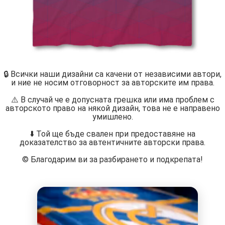
🔒 Всички наши дизайни са качени от независими автори,
и ние не носим отговорност за авторските им права.
⚠️ В случай че е допусната грешка или има проблем с
авторското право на някой дизайн, това не е направено
умишлено.
⬇️ Той ще бъде свален при предоставяне на
доказателство за автентичните авторски права.
©️ Благодарим ви за разбирането и подкрепата!