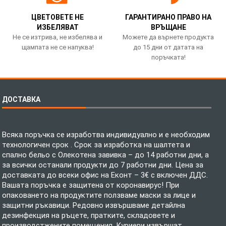
ЦВЕТОВЕТЕ НЕ
ГАРАНТИРАНО ПРАВО НА
ИЗБЕЛЯВАТ
ВРЪЩАНЕ
Не се изтрива, не избелява и
Можете да върнете продукта
щампата не се напуква!
до 15 дни от датата на
поръчката!
ДОСТАВКА
Всяка поръчка се изработва индивидуално и е необходим
технологичен срок . Срок за изработка на шалтета и
спално бельо с Олекотена завивка – до 14 работни дни, а
за всички останали продукти до 7 работни дни. Цена за
доставката до всеки офис на Еконт – 3€ с включен ДДС.
Вашата поръчка е защитена от коронавирус! При
опаковането на продуктите ползваме маски за лице и
защитни ръкавици. Редовно извършваме детайлна
дезинфекция на ръцете, пратките, складовете и
производстжените помещения. Куриери извършат