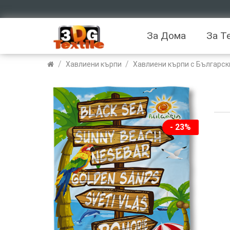
За Дома
За Т
/
/
Хавлиени кърпи
Хавлиени кърпи с Българск
- 23%