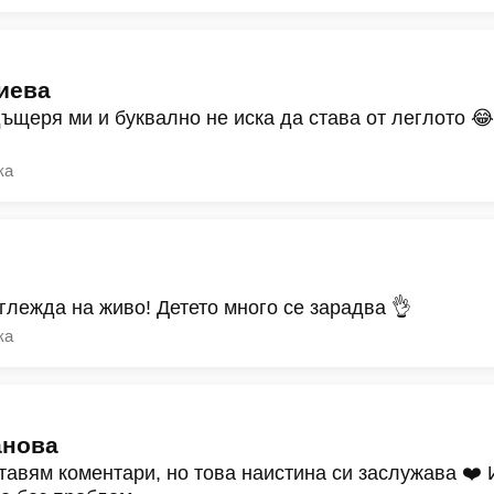
иева
дъщеря ми и буквално не иска да става от леглото 
ка
зглежда на живо! Детето много се зарадва 👌
ка
анова
тавям коментари, но това наистина си заслужава ❤️