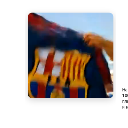
На
10
пл
и 