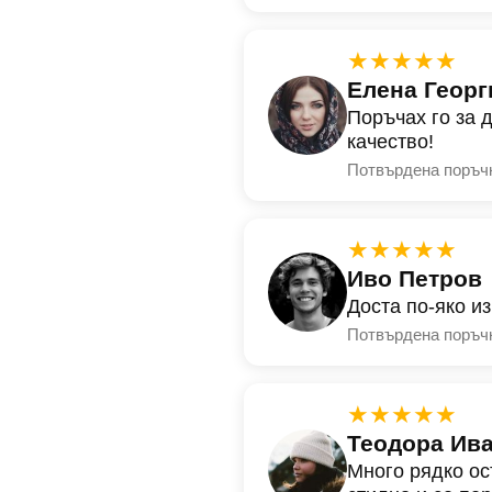
★★★★★
Елена Георг
Поръчах го за 
качество!
Потвърдена поръч
★★★★★
Иво Петров
Доста по-яко и
Потвърдена поръч
★★★★★
Теодора Ив
Много рядко ос