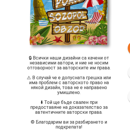
🔒 Всички наши дизайни са качени от
независими автори, и ние не носим
отговорност за авторските им права.
⚠️ В случай че е допусната грешка или
има проблем с авторското право на
някой дизайн, това не е направено
умишлено.
⬇️ Той ще бъде свален при
предоставяне на доказателство за
автентичните авторски права.
©️ Благодарим ви за разбирането и
подкрепата!