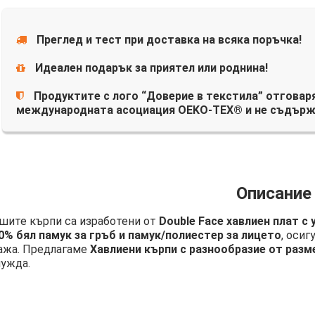
Преглед и тест при доставка на всяка поръчка!
Идеален подарък за приятел или роднина!
Продуктите с лого “Доверие в текстила” отговаря
международната асоциация OEKO-TEX® и не съдърж
Описание
шите кърпи са изработени от
Double Face хавлиен плат с
0% бял памук за гръб и памук/полиестер за лицето
, осиг
ажа. Предлагаме
Хавлиени кърпи с разнообразие от разм
нужда.