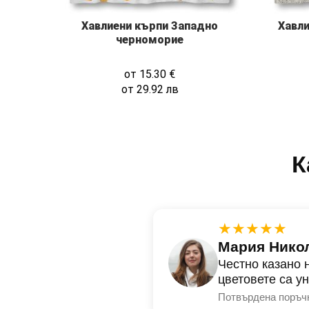
Хавлиени кърпи Западно
Хавли
черноморие
от
15.30
€
от
29.92
лв
К
★★★★★
Мария Нико
Честно казано 
цветовете са у
Потвърдена поръч