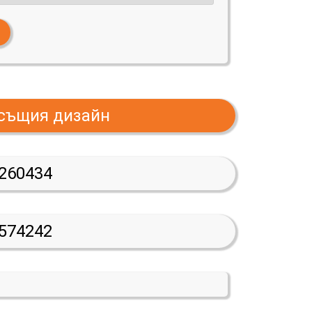
 същия дизайн
260434
574242