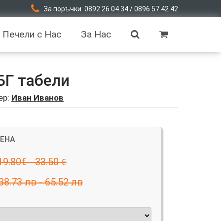
За поръчки: 0892 26 04 34 / 0896 57 42 42
Печели с Нас
За Нас
БГ табели
ер:
Иван Иванов
ЦЕНА
19.80€ - 33.50
€
38.73 лв - 65.52 лв