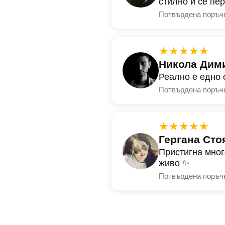
стилно и се пе
Потвърдена поръч
★★★★★
Никола Дим
Реално е едно 
Потвърдена поръч
★★★★★
Гергана Сто
Пристигна мног
живо ✨
Потвърдена поръч