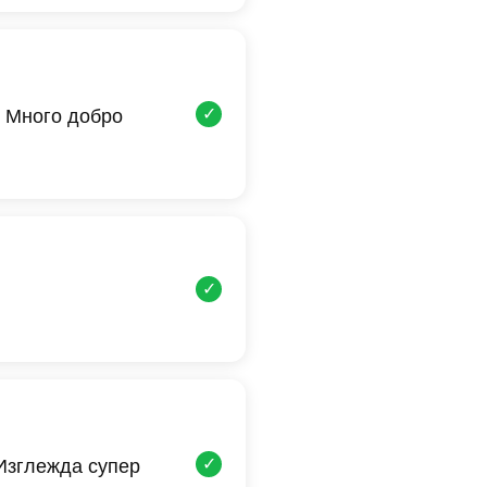
✓
 Много добро
✓
✓
 Изглежда супер