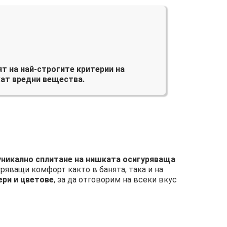
т на най-строгите критерии на
ат вредни вещества.
 уникално сплитане на нишката осигуряваща
уряващи комфорт както в банята, така и на
ери и цветове
, за да отговорим на всеки вкус