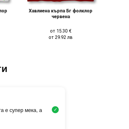
лор
Хавлиена кърпа Бг фолклор
червена
от
15.30
€
от
29.92
лв
ти
✓
а е супер мека, а