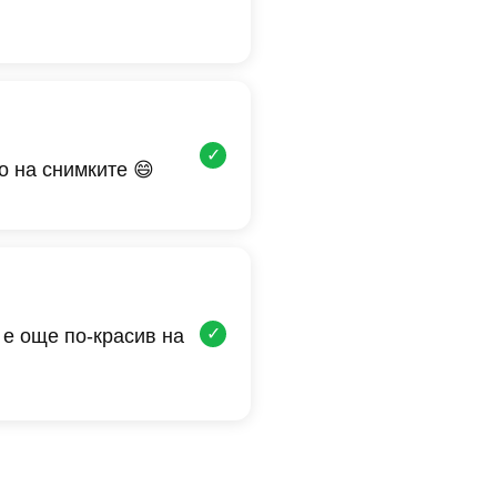
✓
о на снимките 😄
✓
 е още по-красив на