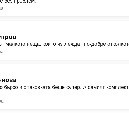
ре без проблем.
ка
итров
от малкото неща, които изглеждат по-добре отколкот
ка
янова
о бързо и опаковката беше супер. А самият комплект
ка