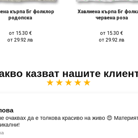
ена кърпа Бг фолклор
Хавлиена кърпа Бг фолк
родопска
червенa роза
от
15.30
€
от
15.30
€
от
29.92
лв
от
29.92
лв
акво казват нашите клиен
★★★★★
лова
не очаквах да е толкова красиво на живо 😍 Материят
никални!
ка