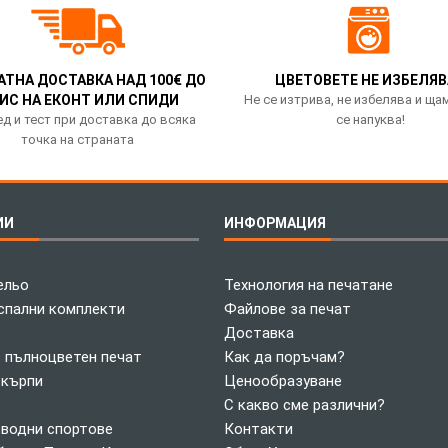
АТНА ДОСТАВКА НАД 100€ ДО
ЦВЕТОВЕТЕ НЕ ИЗБЕЛЯВ
ИС НА ЕКОНТ ИЛИ СПИДИ
Не се изтрива, не избелява и ща
д и тест при доставка до всяка
се напуква!
точка на страната
ИИ
ИНФОРМАЦИЯ
ельо
Технология на печатане
спални комплекти
Файлове за печат
Доставка
с пълноцветен печат
Как да поръчам?
 кърпи
Ценообразуване
С какво сме различни?
 водни спортове
Контакти