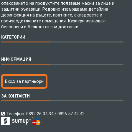
опаковането на продуктите ползваме маски за лице и
защитни ръкавици. Редовно извършваме детайлна
дезинфекция на ръцете, пратките, складовете и
производстжените помещения. Куриери извършат
безопасни и безконтактни доставки.
КАТЕГОРИИ
Спално бельо
ИНФОРМАЦИЯ
Бебешки спални комплекти
Шалтета
Тениски с пълноцветен печат
Технология на печатане
Вход за партньори
Хавлиени кърпи
Файлове за печат
Халати
Доставка
ЗА КОНТАКТИ
Пончо за водни спортове
Как да поръчам?
Микрофибърни Плажни Кърпи
Ценообразуване
Микрофибърни Велурени Кърпи
С какво сме различни?
Телефон:
0892 26 04 34 / 0896 57 42 42
Детски пончота
Контакти
Тениски
Общи Условия