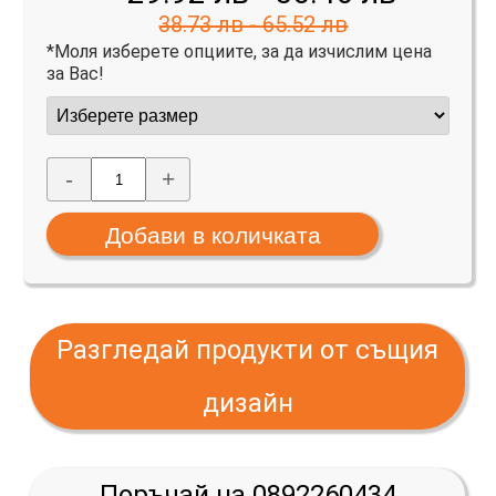
38.73 лв - 65.52 лв
*Моля изберете опциите, за да изчислим цена
за Вас!
-
+
Разгледай продукти от същия
дизайн
Поръчай на 0892260434