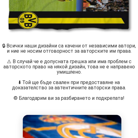
🔒 Всички наши дизайни са качени от независими автори,
и ние не носим отговорност за авторските им права.
⚠️ В случай че е допусната грешка или има проблем с
авторското право на някой дизайн, това не е направено
умишлено.
⬇️ Той ще бъде свален при предоставяне на
доказателство за автентичните авторски права.
©️ Благодарим ви за разбирането и подкрепата!