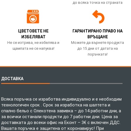
до всяка точка на страната
ЦВЕТОВЕТЕ НЕ
ГАРАНТИРАНО ПРАВО НА
ИЗБЕЛЯВАТ
ВРЪЩАНЕ
Не се изтрива, не избелява и
Можете да върнете продукта
щампата не се напуква!
до 15 дни от датата на
поръчката!
ДОСТАВКА
Всяка поръчка се изработва индивидуално и е необходим
технологичен срок . Срок за изработка на шалтета и
спално бельо с Олекотена завивка – до 14 работни дни, а
за всички останали продукти до 7 работни дни. Цена за
доставката до всеки офис на Еконт – 3€ с включен ДДС.
Вашата поръчка е защитена от коронавирус! При