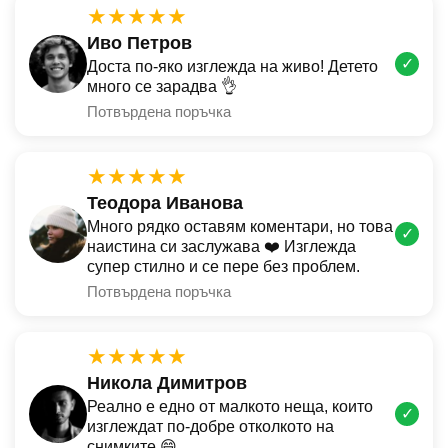
★★★★★
Иво Петров
✓
Доста по-яко изглежда на живо! Детето
много се зарадва 👌
Потвърдена поръчка
★★★★★
Теодора Иванова
Много рядко оставям коментари, но това
✓
наистина си заслужава ❤️ Изглежда
супер стилно и се пере без проблем.
Потвърдена поръчка
★★★★★
Никола Димитров
Реално е едно от малкото неща, които
✓
изглеждат по-добре отколкото на
снимките 😄