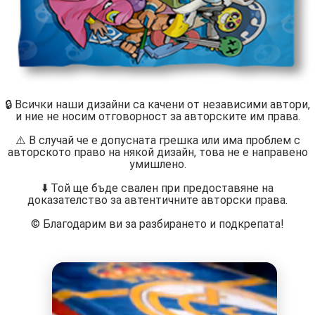
🔒 Всички наши дизайни са качени от независими автори,
и ние не носим отговорност за авторските им права.
⚠️ В случай че е допусната грешка или има проблем с
авторското право на някой дизайн, това не е направено
умишлено.
⬇️ Той ще бъде свален при предоставяне на
доказателство за автентичните авторски права.
©️ Благодарим ви за разбирането и подкрепата!