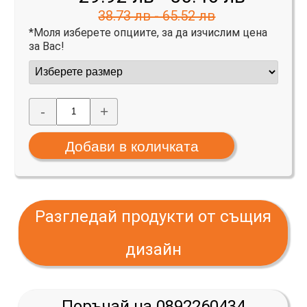
38.73 лв - 65.52 лв
*Моля изберете опциите, за да изчислим цена
за Вас!
-
+
Разгледай продукти от същия
дизайн
Поръчай на 0892260434