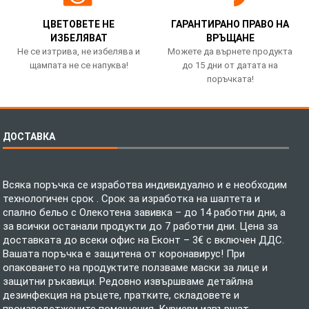
ЦВЕТОВЕТЕ НЕ
ГАРАНТИРАНО ПРАВО НА
ИЗБЕЛЯВАТ
ВРЪЩАНЕ
Не се изтрива, не избелява и
Можете да върнете продукта
щампата не се напуква!
до 15 дни от датата на
поръчката!
ДОСТАВКА
Всяка поръчка се изработва индивидуално и е необходим
технологичен срок . Срок за изработка на шалтета и
спално бельо с Олекотена завивка – до 14 работни дни, а
за всички останали продукти до 7 работни дни. Цена за
доставката до всеки офис на Еконт – 3€ с включен ДДС.
Вашата поръчка е защитена от коронавирус! При
опаковането на продуктите ползваме маски за лице и
защитни ръкавици. Редовно извършваме детайлна
дезинфекция на ръцете, пратките, складовете и
производстжените помещения. Куриери извършат