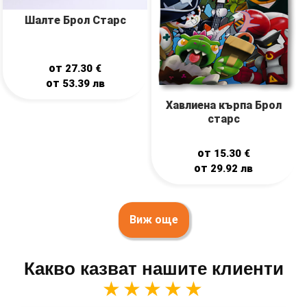
Шалте Брол Старс
от
27.30
€
от
53.39
лв
Хавлиена кърпа Брол
старс
от
15.30
€
от
29.92
лв
Виж още
Какво казват нашите клиенти
★★★★★