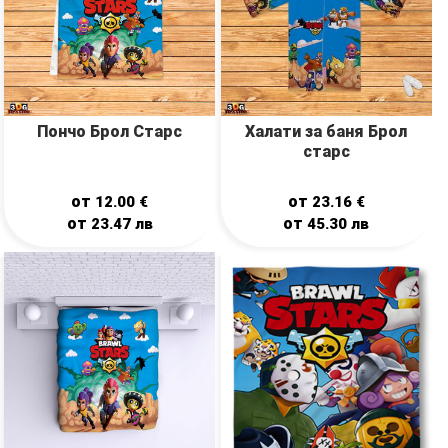
Пончо Брол Старс
Халати за баня Брол
старс
от
от
12.00
€
23.16
€
от
от
23.47
лв
45.30
лв