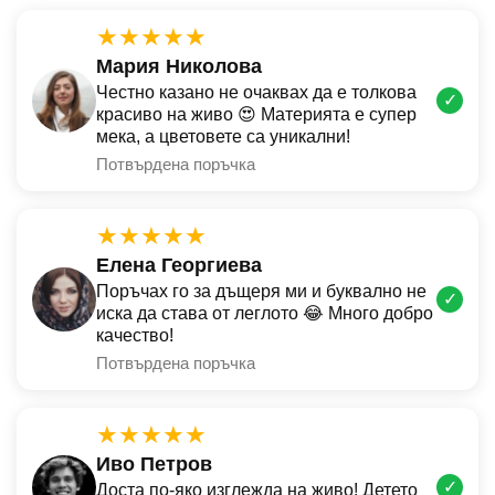
★★★★★
Мария Николова
Честно казано не очаквах да е толкова
✓
красиво на живо 😍 Материята е супер
мека, а цветовете са уникални!
Потвърдена поръчка
★★★★★
Елена Георгиева
Поръчах го за дъщеря ми и буквално не
✓
иска да става от леглото 😂 Много добро
качество!
Потвърдена поръчка
★★★★★
Иво Петров
✓
Доста по-яко изглежда на живо! Детето