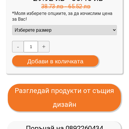
38.73 лв - 65.52 лв
*Моля изберете опциите, за да изчислим цена
за Вас!
-
+
Разгледай продукти от същия
дизайн
Поръчай на 0892260434