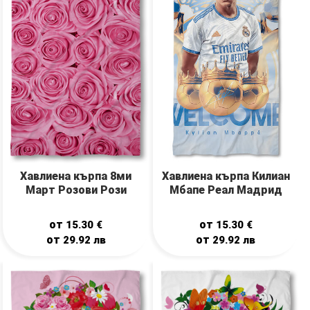
Хавлиена кърпа 8ми
Хавлиена кърпа Килиан
Март Розови Рози
Мбапе Реал Мадрид
от
от
15.30
€
15.30
€
от
от
29.92
лв
29.92
лв