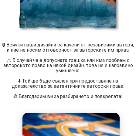
🔒 Всички наши дизайни са качени от независими автори,
и ние не носим отговорност за авторските им права.
⚠️ В случай че е допусната грешка или има проблем с
авторското право на някой дизайн, това не е направено
умишлено.
⬇️ Той ще бъде свален при предоставяне на
доказателство за автентичните авторски права.
©️ Благодарим ви за разбирането и подкрепата!