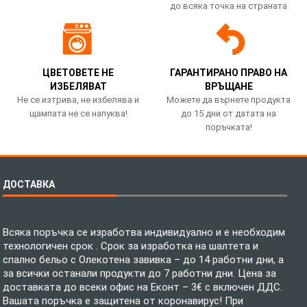
до всяка точка на страната
ЦВЕТОВЕТЕ НЕ
ГАРАНТИРАНО ПРАВО НА
ИЗБЕЛЯВАТ
ВРЪЩАНЕ
Не се изтрива, не избелява и
Можете да върнете продукта
щампата не се напуква!
до 15 дни от датата на
поръчката!
ДОСТАВКА
Всяка поръчка се изработва индивидуално и е необходим
технологичен срок . Срок за изработка на шалтета и
спално бельо с Олекотена завивка – до 14 работни дни, а
за всички останали продукти до 7 работни дни. Цена за
доставката до всеки офис на Еконт – 3€ с включен ДДС.
Вашата поръчка е защитена от коронавирус! При