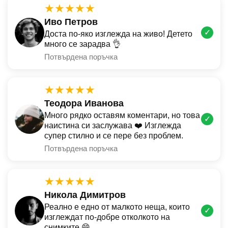
★★★★★
Иво Петров
✓
Доста по-яко изглежда на живо! Детето
много се зарадва 👌
Потвърдена поръчка
★★★★★
Теодора Иванова
Много рядко оставям коментари, но това
✓
наистина си заслужава ❤️ Изглежда
супер стилно и се пере без проблем.
Потвърдена поръчка
★★★★★
Никола Димитров
Реално е едно от малкото неща, които
✓
изглеждат по-добре отколкото на
снимките 😄