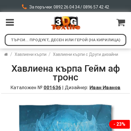
За поръчки: 0892 26 04 34 / 0896 57 42 42
/
/
Хавлиени кърпи
Хавлиени кърпи с Други дизайни
Хавлиена кърпа Гейм аф
тронс
Каталожен №
001636
| Дизайнер:
Иван Иванов
- 23%