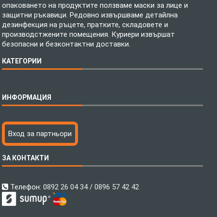
опаковането на продуктите ползваме маски за лице и
защитни ръкавици. Редовно извършваме детайлна
дезинфекция на ръцете, пратките, складовете и
производстжените помещения. Куриери извършат
безопасни и безконтактни доставки.
КАТЕГОРИИ
Спално бельо
ИНФОРМАЦИЯ
Бебешки спални комплекти
Шалтета
Тениски с пълноцветен печат
Технология на печатане
Вход за партньори
Хавлиени кърпи
Файлове за печат
Халати
Доставка
ЗА КОНТАКТИ
Пончо за водни спортове
Как да поръчам?
Микрофибърни Плажни Кърпи
Ценообразуване
Микрофибърни Велурени Кърпи
С какво сме различни?
Телефон:
0892 26 04 34 / 0896 57 42 42
Детски пончота
Контакти
Тениски
Общи Условия