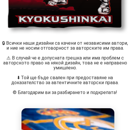
🔒 Всички наши дизайни са качени от независими автори,
и ние не носим отговорност за авторските им права.
⚠️ В случай че е допусната грешка или има проблем с
авторското право на някой дизайн, това не е направено
умишлено.
⬇️ Той ще бъде свален при предоставяне на
доказателство за автентичните авторски права.
©️ Благодарим ви за разбирането и подкрепата!