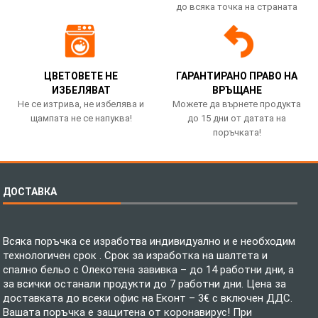
до всяка точка на страната
ЦВЕТОВЕТЕ НЕ
ГАРАНТИРАНО ПРАВО НА
ИЗБЕЛЯВАТ
ВРЪЩАНЕ
Не се изтрива, не избелява и
Можете да върнете продукта
щампата не се напуква!
до 15 дни от датата на
поръчката!
ДОСТАВКА
Всяка поръчка се изработва индивидуално и е необходим
технологичен срок . Срок за изработка на шалтета и
спално бельо с Олекотена завивка – до 14 работни дни, а
за всички останали продукти до 7 работни дни. Цена за
доставката до всеки офис на Еконт – 3€ с включен ДДС.
Вашата поръчка е защитена от коронавирус! При