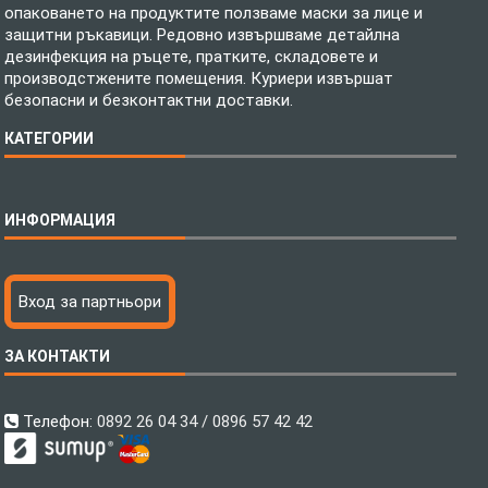
опаковането на продуктите ползваме маски за лице и
защитни ръкавици. Редовно извършваме детайлна
дезинфекция на ръцете, пратките, складовете и
производстжените помещения. Куриери извършат
безопасни и безконтактни доставки.
КАТЕГОРИИ
Спално бельо
ИНФОРМАЦИЯ
Бебешки спални комплекти
Шалтета
Тениски с пълноцветен печат
Технология на печатане
Вход за партньори
Хавлиени кърпи
Файлове за печат
Халати
Доставка
ЗА КОНТАКТИ
Пончо за водни спортове
Как да поръчам?
Микрофибърни Плажни Кърпи
Ценообразуване
Микрофибърни Велурени Кърпи
С какво сме различни?
Телефон:
0892 26 04 34 / 0896 57 42 42
Детски пончота
Контакти
Тениски
Общи Условия