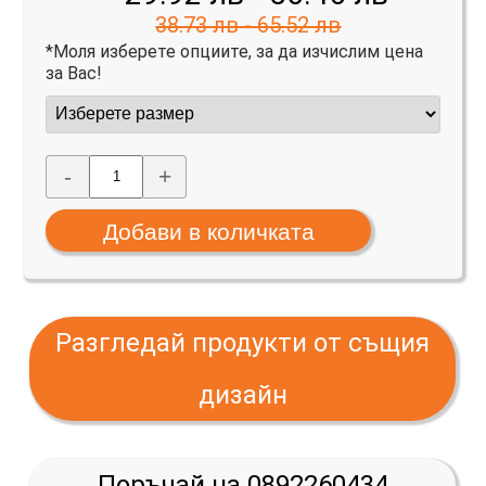
38.73 лв - 65.52 лв
*Моля изберете опциите, за да изчислим цена
за Вас!
-
+
Разгледай продукти от същия
дизайн
Поръчай на 0892260434