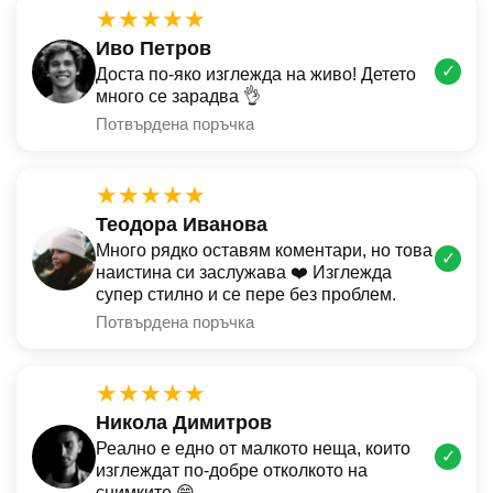
★★★★★
Иво Петров
✓
Доста по-яко изглежда на живо! Детето
много се зарадва 👌
Потвърдена поръчка
★★★★★
Теодора Иванова
Много рядко оставям коментари, но това
✓
наистина си заслужава ❤️ Изглежда
супер стилно и се пере без проблем.
Потвърдена поръчка
★★★★★
Никола Димитров
Реално е едно от малкото неща, които
✓
изглеждат по-добре отколкото на
снимките 😄