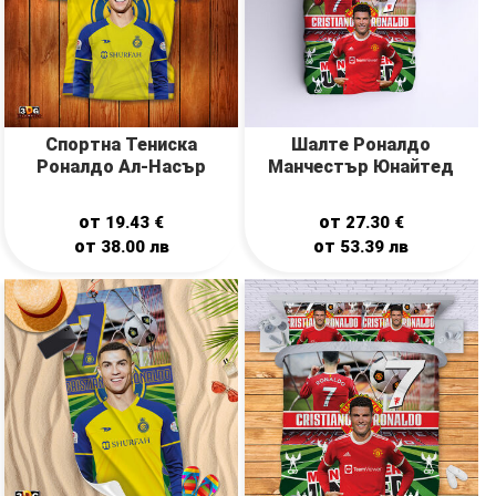
Спортна Тениска
Шалте Роналдо
Роналдо Ал-Насър
Манчестър Юнайтед
от
от
19.43
€
27.30
€
от
от
38.00
лв
53.39
лв