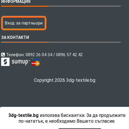
ИНФОРМАЦИЯ
Бебешки спални комплекти
Шалтета
Тениски с пълноцветен печат
Технология на печатане
Вход за партньори
Хавлиени кърпи
Файлове за печат
Халати
Доставка
ЗА КОНТАКТИ
Пончо за водни спортове
Как да поръчам?
Микрофибърни Плажни Кърпи
Ценообразуване
Микрофибърни Велурени Кърпи
С какво сме различни?
Телефон:
0892 26 04 34 / 0896 57 42 42
Детски пончота
Контакти
Тениски
Общи Условия
Завеси
Политика за поверителност
Copyright 2026 3dg-textile.bg
Поларени Одеяла
Връщане на продукти
Поларени Одеяла Шерпа
Направи си
Възглавници
Суитшърти Hoodie с качулка
3dg-textile.bg
използва бисквитки. За да продължите
Hoodie Sherpa Polar
по-нататък, е необходимо Вашето съгласие.
Разпродажба