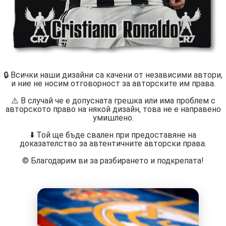
🔒 Всички наши дизайни са качени от независими автори,
и ние не носим отговорност за авторските им права.
⚠️ В случай че е допусната грешка или има проблем с
авторското право на някой дизайн, това не е направено
умишлено.
⬇️ Той ще бъде свален при предоставяне на
доказателство за автентичните авторски права.
©️ Благодарим ви за разбирането и подкрепата!