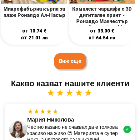
Mикрофибърна кърпа за
Комплект чаршафи с 3D
плаж Роналдо Ал-Насър
дигитален принт -
Роналдо Манчестър
Юнайтед - Ronaldo
от
от
10.74
€
33.00
€
Manchester United
от
от
21.01
лв
64.54
лв
Виж още
Какво казват нашите клиенти
★★★★★
★★★★★
Мария Николова
Честно казано не очаквах да е толкова
✓
красиво на живо 😍 Материята е супер
мека, а цветовете са уникални!