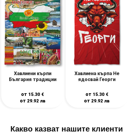
Хавлиена кърпа Не
Хавлиени кърпи
ядосвай Георги
България традиции
от
от
15.30
€
15.30
€
от
от
29.92
лв
29.92
лв
Какво казват нашите клиенти