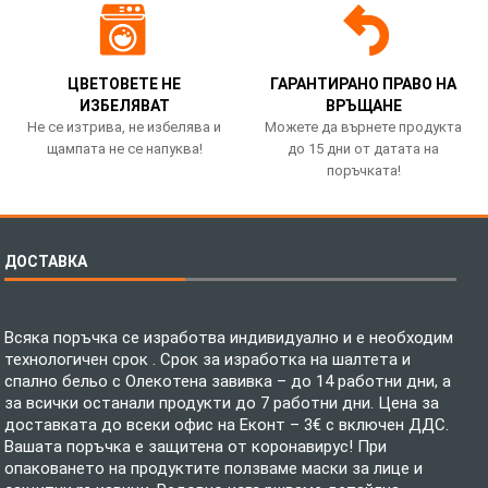
ЦВЕТОВЕТЕ НЕ
ГАРАНТИРАНО ПРАВО НА
ИЗБЕЛЯВАТ
ВРЪЩАНЕ
Не се изтрива, не избелява и
Можете да върнете продукта
щампата не се напуква!
до 15 дни от датата на
поръчката!
ДОСТАВКА
Всяка поръчка се изработва индивидуално и е необходим
технологичен срок . Срок за изработка на шалтета и
спално бельо с Олекотена завивка – до 14 работни дни, а
за всички останали продукти до 7 работни дни. Цена за
доставката до всеки офис на Еконт – 3€ с включен ДДС.
Вашата поръчка е защитена от коронавирус! При
опаковането на продуктите ползваме маски за лице и