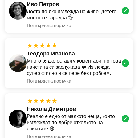
Иво Петров
✓
Доста по-яко изглежда на живо! Детето
много се зарадва 👌
Потвърдена поръчка
★★★★★
Теодора Иванова
Много рядко оставям коментари, но това
✓
наистина си заслужава ❤️ Изглежда
супер стилно и се пере без проблем.
Потвърдена поръчка
★★★★★
Никола Димитров
Реално е едно от малкото неща, които
✓
изглеждат по-добре отколкото на
снимките 😄
Потвърдена поръчка