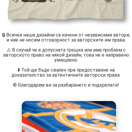
🔒 Всички наши дизайни са качени от независими автори,
и ние не носим отговорност за авторските им права.
⚠️ В случай че е допусната грешка или има проблем с
авторското право на някой дизайн, това не е направено
умишлено.
⬇️ Той ще бъде свален при предоставяне на
доказателство за автентичните авторски права.
©️ Благодарим ви за разбирането и подкрепата!