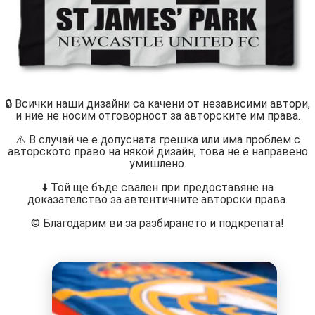
🔒 Всички наши дизайни са качени от независими автори,
и ние не носим отговорност за авторските им права.
⚠️ В случай че е допусната грешка или има проблем с
авторското право на някой дизайн, това не е направено
умишлено.
⬇️ Той ще бъде свален при предоставяне на
доказателство за автентичните авторски права.
©️ Благодарим ви за разбирането и подкрепата!