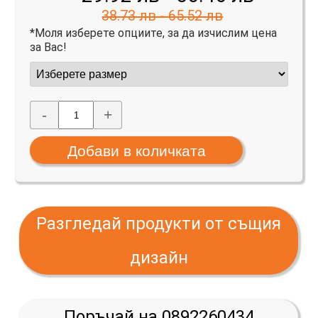
38.73 лв - 65.52 лв
*Моля изберете опциите, за да изчислим цена
за Вас!
-
+
Разгледай продукти от същия
дизайн
Поръчай на 0892260434