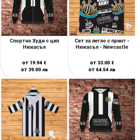
Спортно Худи с цип
Сет за легло с принт -
Нюкасъл
Нюкасъл - Newcastle
от
от
19.94
€
33.00
€
от
от
39.00
лв
64.54
лв