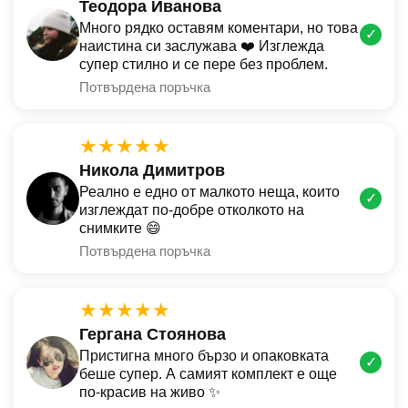
Теодора Иванова
Много рядко оставям коментари, но това
✓
наистина си заслужава ❤️ Изглежда
супер стилно и се пере без проблем.
Потвърдена поръчка
★★★★★
Никола Димитров
Реално е едно от малкото неща, които
✓
изглеждат по-добре отколкото на
снимките 😄
Потвърдена поръчка
★★★★★
Гергана Стоянова
Пристигна много бързо и опаковката
✓
беше супер. А самият комплект е още
по-красив на живо ✨