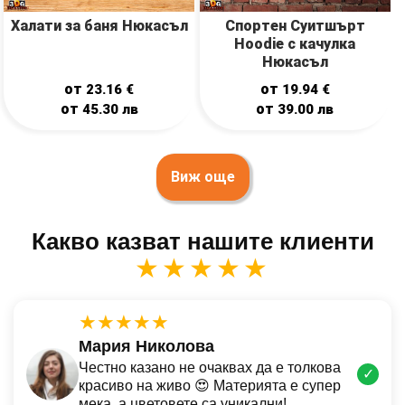
Халати за баня Нюкасъл
Спортен Суитшърт
Hoodie с качулка
Нюкасъл
от
от
23.16
€
19.94
€
от
от
45.30
лв
39.00
лв
Виж още
Какво казват нашите клиенти
★★★★★
★★★★★
Мария Николова
Честно казано не очаквах да е толкова
✓
красиво на живо 😍 Материята е супер
мека, а цветовете са уникални!