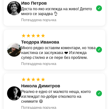
Иво Петров
✓
Доста по-яко изглежда на живо! Детето
много се зарадва 👌
Потвърдена поръчка
★★★★★
Теодора Иванова
Много рядко оставям коментари, но това
✓
наистина си заслужава ❤️ Изглежда
супер стилно и се пере без проблем.
Потвърдена поръчка
★★★★★
Никола Димитров
Реално е едно от малкото неща, които
✓
изглеждат по-добре отколкото на
снимките 😄
Потвърдена поръчка