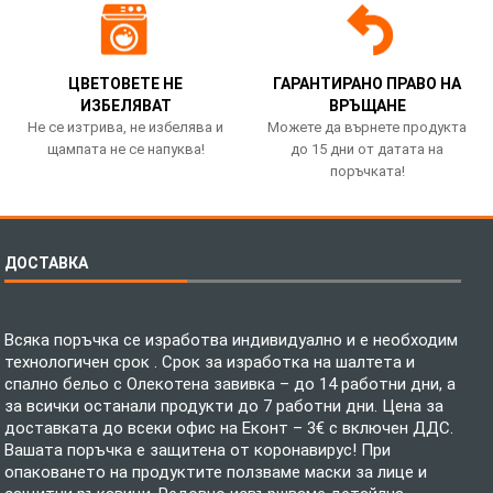
ЦВЕТОВЕТЕ НЕ
ГАРАНТИРАНО ПРАВО НА
ИЗБЕЛЯВАТ
ВРЪЩАНЕ
Не се изтрива, не избелява и
Можете да върнете продукта
щампата не се напуква!
до 15 дни от датата на
поръчката!
ДОСТАВКА
Всяка поръчка се изработва индивидуално и е необходим
технологичен срок . Срок за изработка на шалтета и
спално бельо с Олекотена завивка – до 14 работни дни, а
за всички останали продукти до 7 работни дни. Цена за
доставката до всеки офис на Еконт – 3€ с включен ДДС.
Вашата поръчка е защитена от коронавирус! При
опаковането на продуктите ползваме маски за лице и