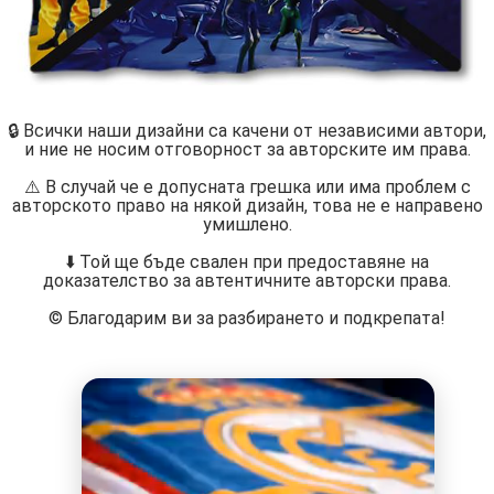
🔒 Всички наши дизайни са качени от независими автори,
и ние не носим отговорност за авторските им права.
⚠️ В случай че е допусната грешка или има проблем с
авторското право на някой дизайн, това не е направено
умишлено.
⬇️ Той ще бъде свален при предоставяне на
доказателство за автентичните авторски права.
©️ Благодарим ви за разбирането и подкрепата!