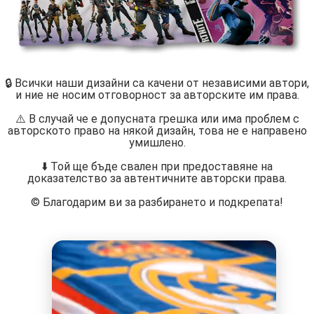
🔒 Всички наши дизайни са качени от независими автори,
и ние не носим отговорност за авторските им права.
⚠️ В случай че е допусната грешка или има проблем с
авторското право на някой дизайн, това не е направено
умишлено.
⬇️ Той ще бъде свален при предоставяне на
доказателство за автентичните авторски права.
©️ Благодарим ви за разбирането и подкрепата!