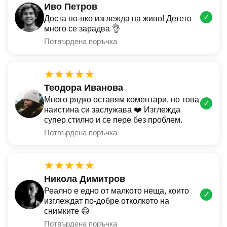
Иво Петров
✓
Доста по-яко изглежда на живо! Детето
много се зарадва 👌
Потвърдена поръчка
★★★★★
Теодора Иванова
Много рядко оставям коментари, но това
✓
наистина си заслужава ❤️ Изглежда
супер стилно и се пере без проблем.
Потвърдена поръчка
★★★★★
Никола Димитров
Реално е едно от малкото неща, които
✓
изглеждат по-добре отколкото на
снимките 😄
Потвърдена поръчка