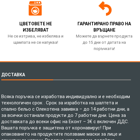
ЦВЕТОВЕТЕ НЕ
ГАРАНТИРАНО ПРАВО НА
ИЗБЕЛЯВАТ
ВРЪЩАНЕ
Не се изтрива, не избелява и
Можете да върнете продукта
щампата не се напуква!
до 15 дни от датата на
поръчката!
ДОСТАВКА
Всяка поръчка се изработва индивидуално и е необходим
технологичен срок . Срок за изработка на шалтета и
спално бельо с Олекотена завивка – до 14 работни дни, а
за всички останали продукти до 7 работни дни. Цена за
доставката до всеки офис на Еконт – 3€ с включен ДДС.
Вашата поръчка е защитена от коронавирус! При
опаковането на продуктите ползваме маски за лице и